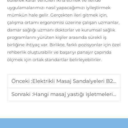
edilerek karar vericileri ikna etmek ve ileride
uygulamalarımızı nasıl yapacağımızı iyileştirmek
mümkün hale gelir. Gerçekten ileri gitmek için,
çalışma ortamı ergonomisi üzerine çalışan uzmanlar,
damar sağlığı uzmanı doktorlar ve kurumsal sağlık
programlarını yürüten kişiler arasında sürekli iş
birliğine ihtiyaç var. Birlikte, farklı pozisyonlar için özel
rehberlik oluşturabilir ve başarıyı panayır çapında
ölçmek için ortak standartlar belirleyebilirler.
Önceki :
Elektrikli Masaj Sandalyeleri B2B Satın Alırken Maliyetleri Nasıl Kontrol Ederim?
Sonraki :
Hangi masaj yastığı işletmelerin toplu satın alma ihtiyaçlarını karşılar?