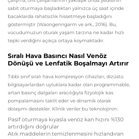
çalışma, ofis çalışanlarının yaklaşık onda yedisinin
sabit oturmaya başladıktan yalnızca üç saat içinde
bacaklarda rahatsızlık hissetmeye başladığını
göstermiştir (Waongenngarm ve ark., 2016). Bu,
vücudumuzun oturak yaşam tarzına ne kadar hızlı
tepki verdiğini açıkça ortaya koymaktadır.
Sıralı Hava Basıncı Nasıl Venöz
Dönüşü ve Lenfatik Boşalmayı Artırır
Tıbbi sınıf sıralı hava kompresyon cihazları, dizüstü
bilgisayarlardan uyluklara kadar olan programmable,
artan basınç dalgaları aracılığıyla fizyolojik kas
pompalamasını taklit eder ve dinamik olarak
dolaşımı destekler. Klinik veriler bu teknolojinin:
Pasif oturmaya kıyasla venöz kan hızını %130
artırdığını doğrular
Atık maddelerin temizlenmesini hızlandıran