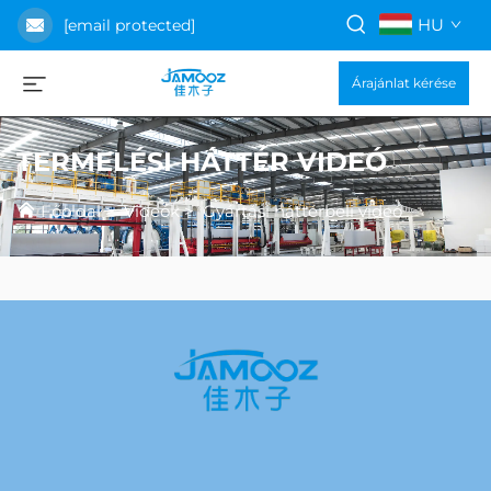
HU
[email protected]
Árajánlat kérése
TERMELÉSI HÁTTÉR VIDEÓ
Főoldal
>
Videók
>
Gyártási háttérbeli videó