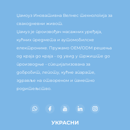
Џамоуз Иновативна Велнес технологија за
свакодневни живот.
Џамуз је произвођач масажних уређаја,
кућних предмета и аутомобилске
електронике. Пружамо OEM/ODM решења
од краја до краја - од увид у тржиште до
производње - специјализована за
добробит, лепоту, кућне апарате,
здравље на отвореном и паметно
родитељство.
УКРАСНИ