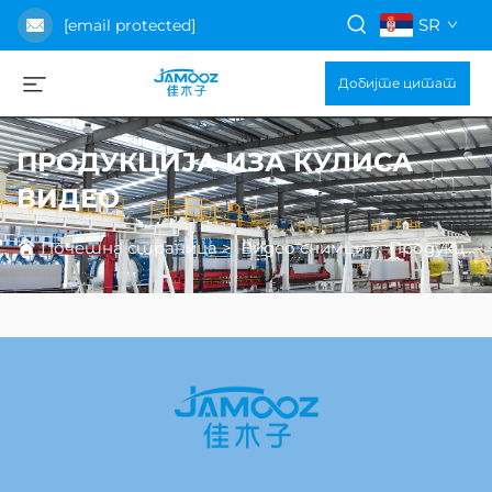
SR
[email protected]
Добијте цитат
ПРОДУКЦИЈА ИЗА КУЛИСА
ВИДЕО
Почетна страница
>
Видео снимци
>
Продукција иза кулиса видео