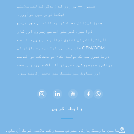
جیموز — ہر روز کے زندگی کے لئے سلامتی
ٹیکنالوجی میں نوآوری۔
جموز ڈیزائن-محرک تولید کنندہ ہے جو میسج
ڈوائیز، گھریلو اساسی چیزوں اور کار
الیکٹرانکس کی تخلیق کرتا ہے۔ ہم پیمانہ سے
OEM/ODM حلول فراہم کرتے ہیں - بازار کی
دریافتوں سے تک تولید تک - جو صحت کے حوالے سے
یلنس، خوبصورتی، گھریلو آلہ آلات، بیرونی صحت
اور سمارٹ پیرینٹنگ میں تخصص رکھتے ہیں۔
رابطہ کریں
ن ہاؤسنگ پارک، مشرقی سمندر کے علاقے، ٹونگ آن ضلع،