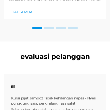
paling dicari di sektor kesehatan dan kesejahteraan,
dan permintaan besar untuk produk relaksasi sedang
LIHAT SEMUA
muncul. Distributor sudah mengetahui...
evaluasi pelanggan
Eli
Kursi pijat Jamooz Tidak kehilangan napas - Nyeri
punggung saja, penghilang rasa sakit!
Selama bertahun-tahun saya hidup dengan rasa