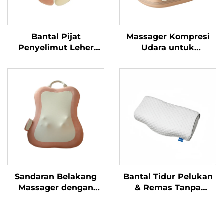
Bantal Pijat
Massager Kompresi
Penyelimut Leher
Udara untuk
Berbentuk U
Pengobatan
Tenosinovitis
Pergelangan Tangan
Sandaran Belakang
Bantal Tidur Pelukan
Massager dengan
& Remas Tanpa
Teknik Remasan
Tekanan
Dinamis