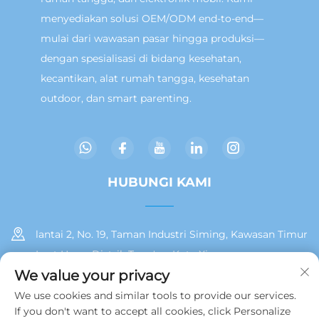
menyediakan solusi OEM/ODM end-to-end—
mulai dari wawasan pasar hingga produksi—
dengan spesialisasi di bidang kesehatan,
kecantikan, alat rumah tangga, kesehatan
outdoor, dan smart parenting.
HUBUNGI KAMI
lantai 2, No. 19, Taman Industri Siming, Kawasan Timur
Laut Huan, Distrik Tong'an, Kota Xiamen
We value your privacy
+86 13215929911
We use cookies and similar tools to provide our services.
If you don't want to accept all cookies, click Personalize
[email protected]