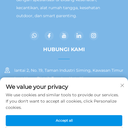
kecantikan, alat rumah tangga, kesehatan
outdoor, dan smart parenting.
HUBUNGI KAMI
lantai 2, No. 19, Taman Industri Siming, Kawasan Timur
Laut Huan, Distrik Tong'an, Kota Xiamen
We value your privacy
+86 13215929911
We use cookies and similar tools to provide our services.
If you don't want to accept all cookies, click Personalize
[email protected]
cookies.
Accept all
Hak Cipta © 2025 oleh Jamooz (Xiamen) Technology Co., Ltd.
Kebijakan Privasi