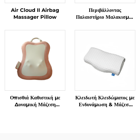
Air Cloud II Airbag
Περιβάλλοντας
Massager Pillow
Παλαιστήριο Μαλακισμού
για τον Αυχένα σε
Κατασχεδιασμένο U-Σχήμα
Οπισθιά Καθιστική με
Κλειδωτή Κλειδώματος με
Δυναμική Μάζεση
Ενδυνάμωση & Μάζεση
Μαλακισμού
Γρανάζας Υπνόου