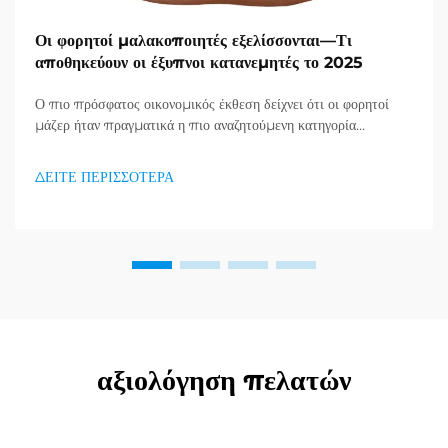
Οι φορητοί μαλακοποιητές εξελίσσονται—Τι
αποθηκεύουν οι έξυπνοι κατανεμητές το 2025
Ο πιο πρόσφατος οικονομικός έκθεση δείχνει ότι οι φορητοί
μάζερ ήταν πραγματικά η πιο αναζητούμενη κατηγορία
προϊόντων στον τομέα υγείας και καλής κατάστασης, και μια
τεράστια ζήτηση για προϊόντα απορράξεως εμφανίζεται. Οι
ΔΕΙΤΕ ΠΕΡΙΣΣΟΤΕΡΑ
διανομείς το έχουν ήδη κατανοήσει...
αξιολόγηση πελατών