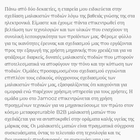
Πάνω από δύο δεκαετίες, η εταιρεία μου ειδικεύεται στην
σχεδίαση μαλακιστών ποδιών λόγω της βαθειάς γνώσης της στα
ηλεκτρονικά. Είμαστε και έχουμε πάντα επικεντρωθεί στη
βελτίωση των τεχνολογιών και των υλικών που ενισχύουν τη
συνολική λειτουργικότητα των προϊόντων μας. Φέρομε φύλλο
για τις ικανότητες έρευνας και σχεδιασμού μας που εργάζονται
προς την εξαγωγή της χρήστη μηχανικής που χρειάζεται για να
φτιάξουμε διαρκείς, δυνατές μαλακιστές ποδιών που μπορούν
αποτελεσματικά να αποφύγουν την πόνο και την κόπωση των
ποδιών. Ομάδες προσαρμοσμένου σχεδιασμού εγγυώνται
επιπλέον τους ειδικούς, σύγχρονους σχεδιασμούς των
μαλακιστών ποδιών μας, εξασφαλίζοντας ότι καυχούνται για
ομορφιά ενώ παρέχουν χρήσιμη υπηρεσία για τους χρήστες. Η
ομάδα μου στο Jamooz επικεντρώνεται στη χρήση
προηγμένων τεχνικών για να μηχανικεύσουμε τον πρώτο στον
κόσμο μεταφορτurable B2B μαλακιστή ματιών που
σχεδιάζεται για να ανταποκριθεί στην οράματα καλής υγείας της
μάρκας σας. Οι μαλακιστές ματιών είναι πραγματικά σύγχρονα
συσκευάσματα, όντας το τελευταίο στη τεχνολογία και τις
βιομηχανικές προδιαγραφές, τα συσκευάσματα μας