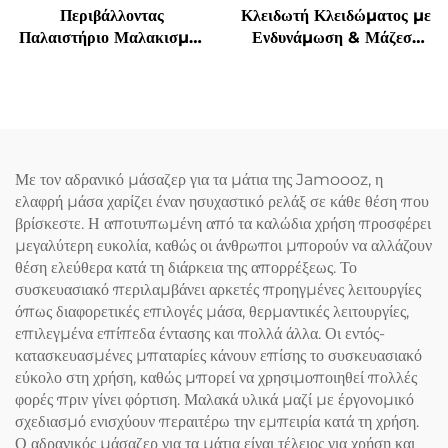
Περιβάλλοντας
Κλειδωτή Κλειδώματος με
Παλαιστήριο Μαλακισμού
Ενδυνάμωση & Μάζεση
για τον Αυχένα σε
Γρανάζας Υπνόου
Κατασχεδιασμένο U-Σχήμα
Με τον αδρανικό μάσαζερ για τα μάτια της Jamoooz, η
ελαφρή μάσα χαρίζει έναν ησυχαστικό ρελάξ σε κάθε θέση που
βρίσκεστε. Η αποτυπωμένη από τα καλώδια χρήση προσφέρει
μεγαλύτερη ευκολία, καθώς οι άνθρωποι μπορούν να αλλάζουν
θέση ελεύθερα κατά τη διάρκεια της απορρέξεως. Το
συσκευασιακό περιλαμβάνει αρκετές προηγμένες λειτουργίες
όπως διαφορετικές επιλογές μάσα, θερμαντικές λειτουργίες,
επιλεγμένα επίπεδα έντασης και πολλά άλλα. Οι εντός-
κατασκευασμένες μπαταρίες κάνουν επίσης το συσκευασιακό
εύκολο στη χρήση, καθώς μπορεί να χρησιμοποιηθεί πολλές
φορές πριν γίνει φόρτιση. Μαλακά υλικά μαζί με έργονομικό
σχεδιασμό ενισχύουν περαιτέρω την εμπειρία κατά τη χρήση.
Ο αδρανικός μάσαζερ για τα μάτια είναι τέλειος για χρήση και