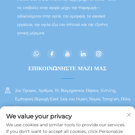
τις εισβολές στην αγορά μέχρι την παραγωγή—
ειδικευόμενοι στην υγεία, την ομορφιά, τα οικιακά
εργαλεία, την υγεία έξω του σπιτιού και την έξυπνη
γονική μέριμνα.
ΕΠΙΚΟΙΝΩΝΗΣΤΕ ΜΑΖΙ ΜΑΣ
2ος Όροφος, Αριθμός 19, Βιομηχανικός Πάρκος Siming,
Εμπορική Περιοχή East Sea του Huan, Νομός Tong'an, Πόλη
Xiamen
We value your privacy
+86 13215929911
We use cookies and similar tools to provide our services.
If you don't want to accept all cookies, click Personalize
[email protected]