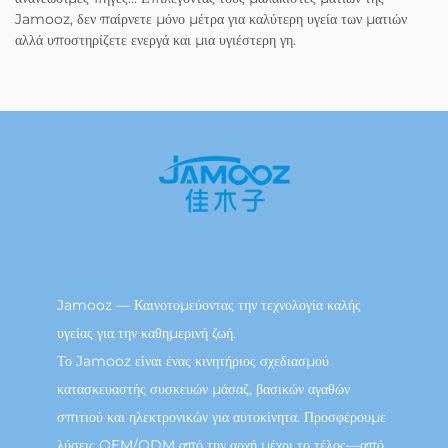
Jamooz, δεν παίρνετε μόνο μέτρα για καλύτερη υγεία των ματιών
αλλά υποστηρίζετε ενεργά και μια υγιέστερη γη.
Jamooz — Καινοτομεύοντας την τεχνολογία καλής
υγείας για την καθημερινή ζωή.
Το Jamooz είναι ένας κινητήριος σχεδιασμού
κατασκευαστής συσκευών μάσαζ, βασικών αγαθών
σπιτιού και ηλεκτρονικών για αυτοκίνητα. Προσφέρουμε
λύσεις OEM/ODM από την αρχή μέχρι το τέλος—από