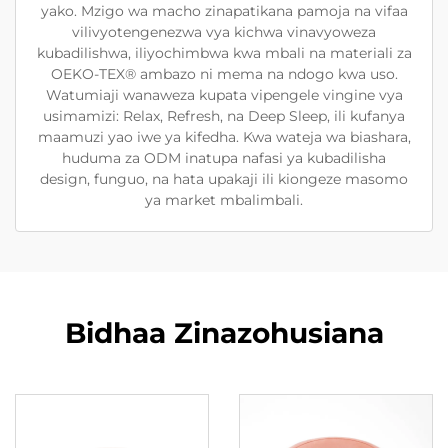
yako. Mzigo wa macho zinapatikana pamoja na vifaa
vilivyotengenezwa vya kichwa vinavyoweza
kubadilishwa, iliyochimbwa kwa mbali na materiali za
OEKO-TEX® ambazo ni mema na ndogo kwa uso.
Watumiaji wanaweza kupata vipengele vingine vya
usimamizi: Relax, Refresh, na Deep Sleep, ili kufanya
maamuzi yao iwe ya kifedha. Kwa wateja wa biashara,
huduma za ODM inatupa nafasi ya kubadilisha
design, funguo, na hata upakaji ili kiongeze masomo
ya market mbalimbali.
Bidhaa Zinazohusiana