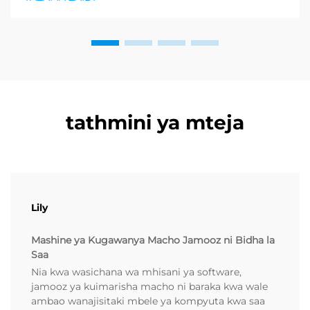
kurejesha. Wakuzaji wamekuwa wamefahamu ...
tathmini ya mteja
Lily
Mashine ya Kugawanya Macho Jamooz ni Bidha la
Saa
Nia kwa wasichana wa mhisani ya software,
jamooz ya kuimarisha macho ni baraka kwa wale
ambao wanajisitaki mbele ya kompyuta kwa saa