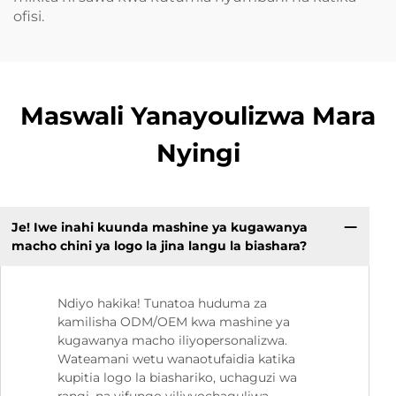
ofisi.
Maswali Yanayoulizwa Mara
Nyingi
Je! Iwe inahi kuunda mashine ya kugawanya
macho chini ya logo la jina langu la biashara?
Ndiyo hakika! Tunatoa huduma za
kamilisha ODM/OEM kwa mashine ya
kugawanya macho iliyopersonalizwa.
Wateamani wetu wanaotufaidia katika
kupitia logo la biashariko, uchaguzi wa