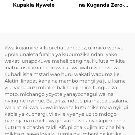
Kupakia Nywele
na Kuganda Zero-
Pressure
Kwa kujamiiro kifupi cha Jamoooz, ujimiiro wenye
upole unaleta furaha ya kupumzika ndani yake
wakati unapokuwa mahali pengine. Kufuta mikita
inatoa usalama zaidi kwa kuwa watu wanaweza
kubadilisha mstari wao huru wakati wapumzike.
Alatini linapatikana na mambo mengi ya juu kama
vile vichaguzi mbalimbali za ujimiiro, funguo za
moto, michango yoyote yanayochaguliwa, na
nyingine nyinge. Batari za ndoto pia inatoa usalama
wa alatini kwa kuwa inaweza kutumika mara nyingi
kabla ya kuchargi. Vilevile vyenye uzito mdogo
pamoja na uzoefu wa jinsia inawafanya kipimo cha
kutumia chache zaidi. Kifupi cha kujimiiro cha bila
mikita ni sawa kwa kutumia nyumbani na katika