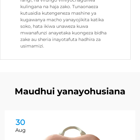
rangi, na vifungo vilivyochaguliwa
kulingana na haja zako. Tunaonaeza
kutuaidia kutengeneza mashine ya
kugawanya macho yanayojikita katika
soko, hata ikiwa unaweza kuwa
mwanafunzi anayetaka kuongeza bidha
zake au sheria inayotafuta hadhira za
usimamizi.
Maudhui yanayohusiana
30
Aug