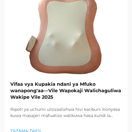
Vifaa vya Kupakia ndani ya Mfuko
wanapong'aa—Vile Wapokaji Walichaguliwa
Wakipe Vile 2025
Ripoti ya uchumi uliozaalishwa hivi karibuni ilionyesa
kuwa masajeri mafuatizo walikuwa hasa kundi la
bidhaa lilionyeshwa zaidi katika sektor ya afya na
uzuri, na kupunguza kiasi kikubwa cha bidhaa za
TAZAMA ZAIDI