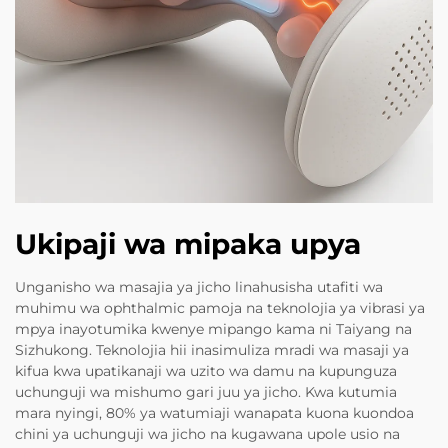
Ukipaji wa mipaka upya
Unganisho wa masajia ya jicho linahusisha utafiti wa
muhimu wa ophthalmic pamoja na teknolojia ya vibrasi ya
mpya inayotumika kwenye mipango kama ni Taiyang na
Sizhukong. Teknolojia hii inasimuliza mradi wa masaji ya
kifua kwa upatikanaji wa uzito wa damu na kupunguza
uchunguji wa mishumo gari juu ya jicho. Kwa kutumia
mara nyingi, 80% ya watumiaji wanapata kuona kuondoa
chini ya uchunguji wa jicho na kugawana upole usio na