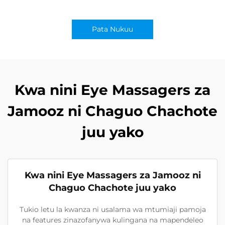
Pata Nukuu
Kwa nini Eye Massagers za
Jamooz ni Chaguo Chachote
juu yako
Kwa nini Eye Massagers za Jamooz ni
Chaguo Chachote juu yako
Tukio letu la kwanza ni usalama wa mtumiaji pamoja
na features zinazofanywa kulingana na mapendeleo