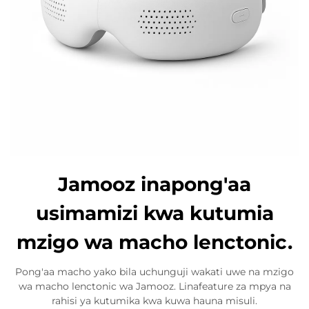
Jamooz inapong'aa
usimamizi kwa kutumia
mzigo wa macho lenctonic.
Pong'aa macho yako bila uchunguji wakati uwe na mzigo
wa macho lenctonic wa Jamooz. Linafeature za mpya na
rahisi ya kutumika kwa kuwa hauna misuli.