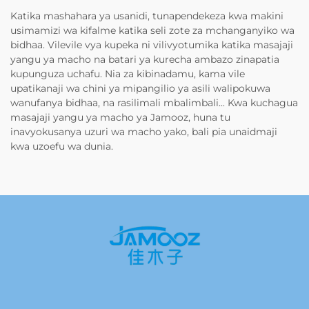
Katika mashahara ya usanidi, tunapendekeza kwa makini
usimamizi wa kifalme katika seli zote za mchanganyiko wa
bidhaa. Vilevile vya kupeka ni vilivyotumika katika masajaji
yangu ya macho na batari ya kurecha ambazo zinapatia
kupunguza uchafu. Nia za kibinadamu, kama vile
upatikanaji wa chini ya mipangilio ya asili walipokuwa
wanufanya bidhaa, na rasilimali mbalimbali... Kwa kuchagua
masajaji yangu ya macho ya Jamooz, huna tu
inavyokusanya uzuri wa macho yako, bali pia unaidmaji
kwa uzoefu wa dunia.