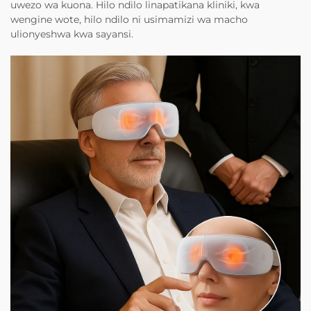
uwezo wa kuona. Hilo ndilo linapatikana kliniki, kwa
wengine wote, hilo ndilo ni usimamizi wa macho
ulionyeshwa kwa sayansi.