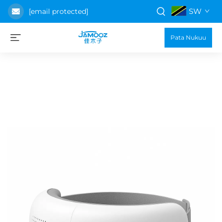
SW
[email protected]
Pata Nukuu