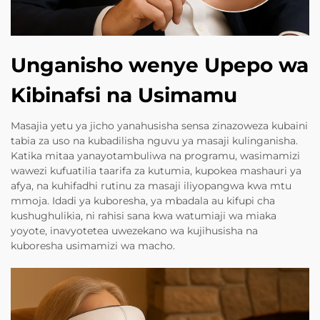
Unganisho wenye Upepo wa
Kibinafsi na Usimamu
Masajia yetu ya jicho yanahusisha sensa zinazoweza kubaini
tabia za uso na kubadilisha nguvu ya masaji kulinganisha.
Katika mitaa yanayotambuliwa na programu, wasimamizi
wawezi kufuatilia taarifa za kutumia, kupokea mashauri ya
afya, na kuhifadhi rutinu za masaji iliyopangwa kwa mtu
mmoja. Idadi ya kuboresha, ya mbadala au kifupi cha
kushughulikia, ni rahisi sana kwa watumiaji wa miaka
yoyote, inavyotetea uwezekano wa kujihusisha na
kuboresha usimamizi wa macho.