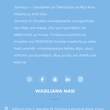
Jamooz — Inovisheni ya Teknolojia ya Afya kwa
Maisha ya Kila Siku.
Jamooz ni mnufaa wa kuboresha uzungumzaji
wa vifaa vya masaj, vitu vya nyumbani, na
elektroniki ya mvua. Tunatoa suluhisho za
mwisho wa OEM/ODM kutoka mashiria ya soko
hadi usanidi—vinazokusanya katika afya, uzuri,
mifumo ya nyumbani, afya ya nje, na uhalifu wa
kipima.
WASILIANA NASI
kifloori cha 2, Namba 19, Siming Industrial Park, Eneo