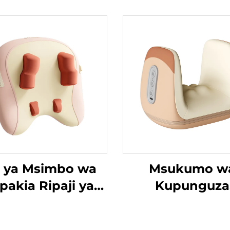
li ya Msimbo wa
Msukumo w
pakia Ripaji ya
Kupunguza
Trapezius
Tenosynovitis
Mikono