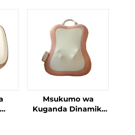
a
Msukumo wa
Kuganda Dinamiki
 wa
wa Mguu