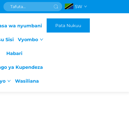
SW
Pata Nukuu
asa wa nyumbani
u Sisi
Vyombo
Habari
ngo ya Kupendeza
iyo
Wasiliana