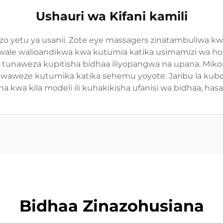
Ushauri wa Kifani kamili
zo yetu ya usanii. Zote eye massagers zinatambuliwa kwa 
wa wale walioandikwa kwa kutumia katika usimamizi wa hos
², tunaweza kupitisha bidhaa iliyopangwa na upana. Mi
ajaji waweze kutumika katika sehemu yoyote. Jaribu la ku
ha kwa kila modeli ili kuhakikisha ufanisi wa bidhaa, h
Bidhaa Zinazohusiana