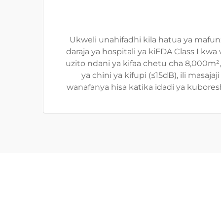
Ukweli unahifadhi kila hatua ya mafun
daraja ya hospitali ya kiFDA Class I k
uzito ndani ya kifaa chetu cha 8,000m
ya chini ya kifupi (≤15dB), ili mas
wanafanya hisa katika idadi ya kubores