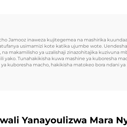
ho Jamooz inaweza kujitegemea na mashirika kuundaa 
tufanya usimamizi kote katika ujumbe wote. Uendesha
, na makamilisho ya uzalishaji zinazohitajika kuzivuna 
ajili yako. Tunahakikisha kuwa mashine ya kuboresha 
e ya kuboresha macho, hakikisha matokeo bora ndani ya 
wali Yanayoulizwa Mara Ny