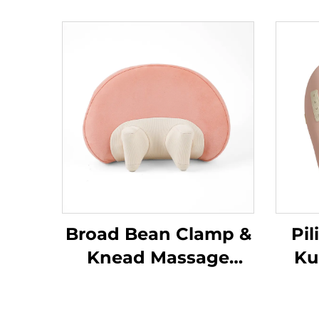
Broad Bean Clamp &
Pi
Knead Massage
Ku
Pillow MINIPillow