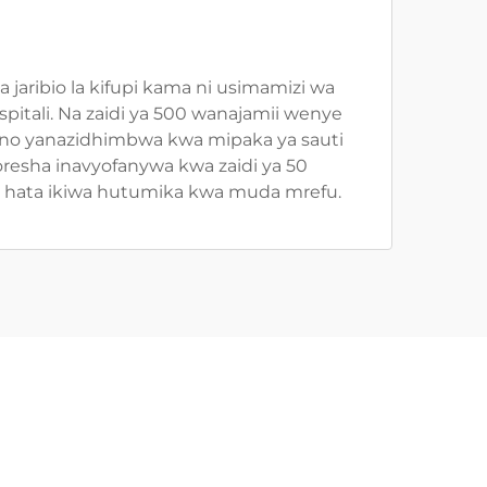
jaribio la kifupi kama ni usimamizi wa
pitali. Na zaidi ya 500 wanajamii wenye
kono yanazidhimbwa kwa mipaka ya sauti
boresha inavyofanywa kwa zaidi ya 50
asa hata ikiwa hutumika kwa muda mrefu.