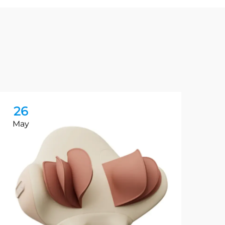
26
2
May
Ma