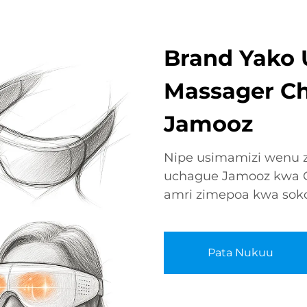
Brand Yako 
Massager C
Jamooz
Nipe usimamizi wenu z
uchague Jamooz kwa 
amri zimepoa kwa sok
Pata Nukuu