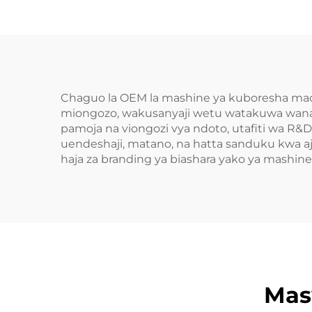
Chaguo la OEM la mashine ya kuboresha mac
miongozo, wakusanyaji wetu watakuwa wana
pamoja na viongozi vya ndoto, utafiti wa R&D
uendeshaji, matano, na hatta sanduku kwa 
haja za branding ya biashara yako ya mashin
Mas