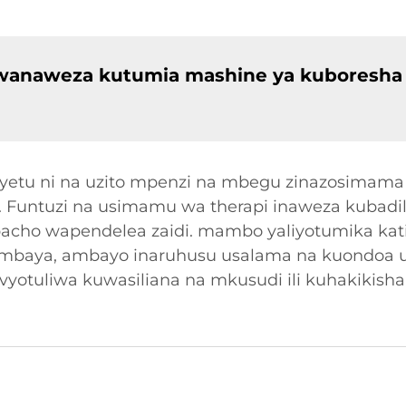
anaweza kutumia mashine ya kuboresha
 yetu ni na uzito mpenzi na mbegu zinazosimam
Funtuzi na usimamu wa therapi inaweza kubadi
ho wapendelea zaidi. mambo yaliyotumika katika
 mbaya, ambayo inaruhusu usalama na kuondoa u
vyotuliwa kuwasiliana na mkusudi ili kuhakikish