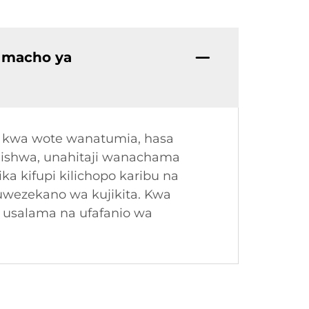
 macho ya
a kwa wote wanatumia, hasa
lishwa, unahitaji wanachama
 kifupi kilichopo karibu na
wezekano wa kujikita. Kwa
a usalama na ufafanio wa