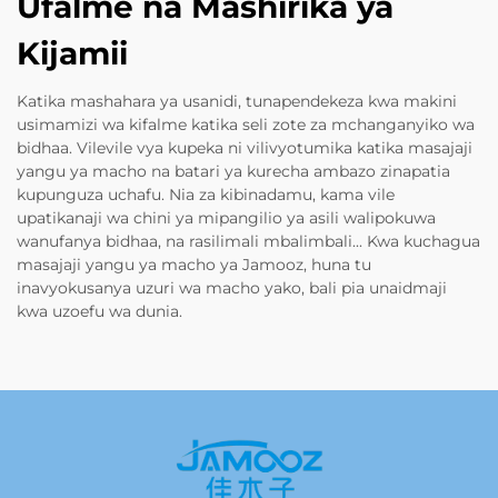
Ufalme na Mashirika ya
Kijamii
Katika mashahara ya usanidi, tunapendekeza kwa makini
usimamizi wa kifalme katika seli zote za mchanganyiko wa
bidhaa. Vilevile vya kupeka ni vilivyotumika katika masajaji
yangu ya macho na batari ya kurecha ambazo zinapatia
kupunguza uchafu. Nia za kibinadamu, kama vile
upatikanaji wa chini ya mipangilio ya asili walipokuwa
wanufanya bidhaa, na rasilimali mbalimbali... Kwa kuchagua
masajaji yangu ya macho ya Jamooz, huna tu
inavyokusanya uzuri wa macho yako, bali pia unaidmaji
kwa uzoefu wa dunia.