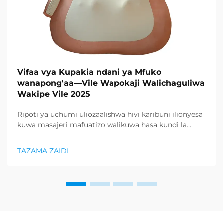
Vifaa vya Kupakia ndani ya Mfuko
wanapong'aa—Vile Wapokaji Walichaguliwa
Wakipe Vile 2025
Ripoti ya uchumi uliozaalishwa hivi karibuni ilionyesa
kuwa masajeri mafuatizo walikuwa hasa kundi la
bidhaa lilionyeshwa zaidi katika sektor ya afya na
uzuri, na kupunguza kiasi kikubwa cha bidhaa za
TAZAMA ZAIDI
kurejesha. Wakuzaji wamekuwa wamefahamu ...