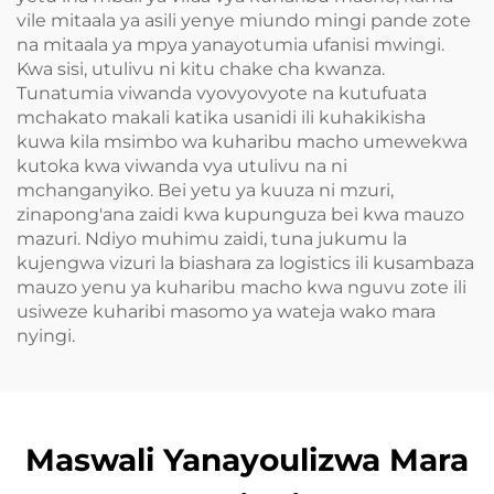
vile mitaala ya asili yenye miundo mingi pande zote
na mitaala ya mpya yanayotumia ufanisi mwingi.
Kwa sisi, utulivu ni kitu chake cha kwanza.
Tunatumia viwanda vyovyovyote na kutufuata
mchakato makali katika usanidi ili kuhakikisha
kuwa kila msimbo wa kuharibu macho umewekwa
kutoka kwa viwanda vya utulivu na ni
mchanganyiko. Bei yetu ya kuuza ni mzuri,
zinapong'ana zaidi kwa kupunguza bei kwa mauzo
mazuri. Ndiyo muhimu zaidi, tuna jukumu la
kujengwa vizuri la biashara za logistics ili kusambaza
mauzo yenu ya kuharibu macho kwa nguvu zote ili
usiweze kuharibi masomo ya wateja wako mara
nyingi.
Maswali Yanayoulizwa Mara