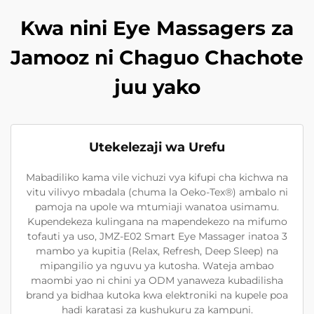
Kwa nini Eye Massagers za
Jamooz ni Chaguo Chachote
juu yako
Utekelezaji wa Urefu
Mabadiliko kama vile vichuzi vya kifupi cha kichwa na
vitu vilivyo mbadala (chuma la Oeko-Tex®) ambalo ni
pamoja na upole wa mtumiaji wanatoa usimamu.
Kupendekeza kulingana na mapendekezo na mifumo
tofauti ya uso, JMZ-E02 Smart Eye Massager inatoa 3
mambo ya kupitia (Relax, Refresh, Deep Sleep) na
mipangilio ya nguvu ya kutosha. Wateja ambao
maombi yao ni chini ya ODM yanaweza kubadilisha
brand ya bidhaa kutoka kwa elektroniki na kupele poa
hadi karatasi za kushukuru za kampuni.