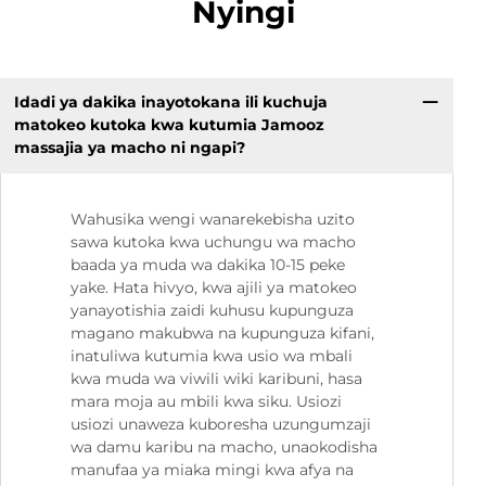
Nyingi
Idadi ya dakika inayotokana ili kuchuja
matokeo kutoka kwa kutumia Jamooz
massajia ya macho ni ngapi?
Wahusika wengi wanarekebisha uzito
sawa kutoka kwa uchungu wa macho
baada ya muda wa dakika 10-15 peke
yake. Hata hivyo, kwa ajili ya matokeo
yanayotishia zaidi kuhusu kupunguza
magano makubwa na kupunguza kifani,
inatuliwa kutumia kwa usio wa mbali
kwa muda wa viwili wiki karibuni, hasa
mara moja au mbili kwa siku. Usiozi
usiozi unaweza kuboresha uzungumzaji
wa damu karibu na macho, unaokodisha
manufaa ya miaka mingi kwa afya na