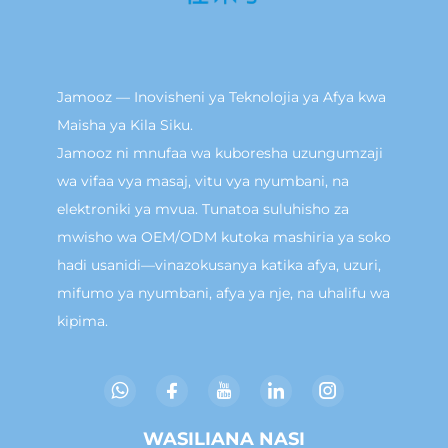
Jamooz — Inovisheni ya Teknolojia ya Afya kwa
Maisha ya Kila Siku.
Jamooz ni mnufaa wa kuboresha uzungumzaji
wa vifaa vya masaj, vitu vya nyumbani, na
elektroniki ya mvua. Tunatoa suluhisho za
mwisho wa OEM/ODM kutoka mashiria ya soko
hadi usanidi—vinazokusanya katika afya, uzuri,
mifumo ya nyumbani, afya ya nje, na uhalifu wa
kipima.
WASILIANA NASI