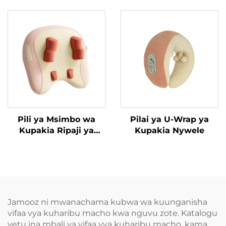
MINIPillow
Pili ya Msimbo wa
Pilai ya U-Wrap ya
Kupakia Ripaji ya
Kupakia Nywele
Trapezius
Jamooz ni mwanachama kubwa wa kuunganisha
vifaa vya kuharibu macho kwa nguvu zote. Katalogu
yetu ina mbali ya vifaa vya kuharibu macho, kama