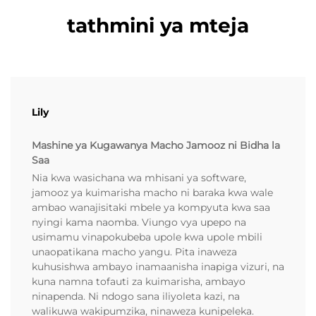
tathmini ya mteja
Lily
Mashine ya Kugawanya Macho Jamooz ni Bidha la
Saa
Nia kwa wasichana wa mhisani ya software,
jamooz ya kuimarisha macho ni baraka kwa wale
ambao wanajisitaki mbele ya kompyuta kwa saa
nyingi kama naomba. Viungo vya upepo na
usimamu vinapokubeba upole kwa upole mbili
unaopatikana macho yangu. Pita inaweza
kuhusishwa ambayo inamaanisha inapiga vizuri, na
kuna namna tofauti za kuimarisha, ambayo
ninapenda. Ni ndogo sana iliyoleta kazi, na
walikuwa wakipumzika, ninaweza kunipeleka.