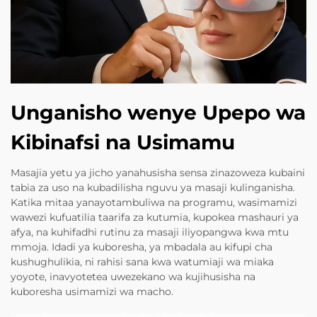
Unganisho wenye Upepo wa
Kibinafsi na Usimamu
Masajia yetu ya jicho yanahusisha sensa zinazoweza kubaini
tabia za uso na kubadilisha nguvu ya masaji kulinganisha.
Katika mitaa yanayotambuliwa na programu, wasimamizi
wawezi kufuatilia taarifa za kutumia, kupokea mashauri ya
afya, na kuhifadhi rutinu za masaji iliyopangwa kwa mtu
mmoja. Idadi ya kuboresha, ya mbadala au kifupi cha
kushughulikia, ni rahisi sana kwa watumiaji wa miaka
yoyote, inavyotetea uwezekano wa kujihusisha na
kuboresha usimamizi wa macho.