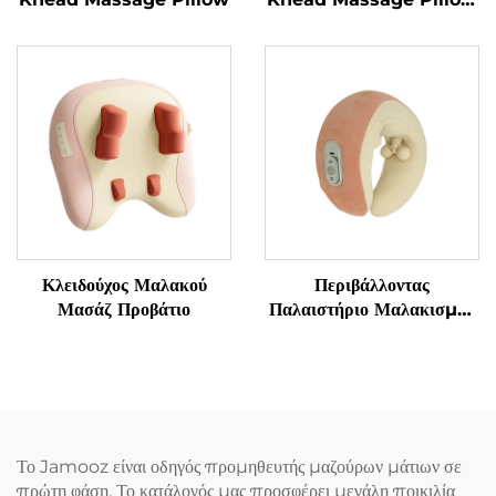
MINIPillow
Κλειδούχος Μαλακού
Περιβάλλοντας
Μασάζ Προβάτιο
Παλαιστήριο Μαλακισμού
για τον Αυχένα σε
Κατασχεδιασμένο U-Σχήμα
Το Jamooz είναι οδηγός προμηθευτής μαζούρων μάτιων σε
πρώτη φάση. Το κατάλογός μας προσφέρει μεγάλη ποικιλία