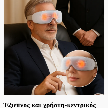
Έξυπνος και χρήστη-κεντρικός