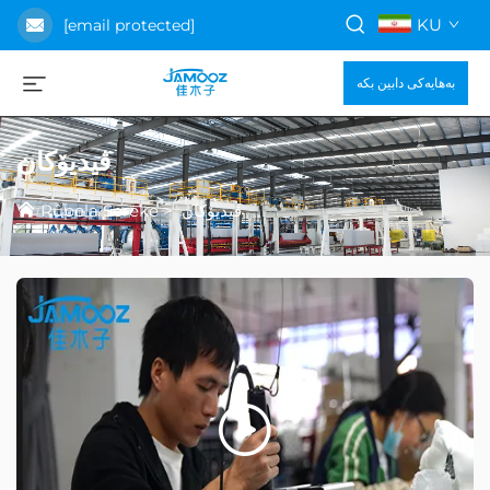
KU
[email protected]
بەهایەکی دابین بکە
ڤیدیۆکان
Rûpela Sereke
>
ڤیدیۆکان