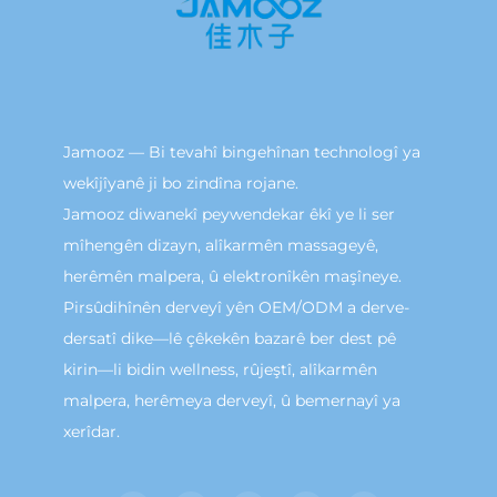
Jamooz — Bi tevahî bingehînan technologî ya
wekîjîyanê ji bo zindîna rojane.
Jamooz diwanekî peywendekar êkî ye li ser
mîhengên dizayn, alîkarmên massageyê,
herêmên malpera, û elektronîkên maşîneye.
Pirsûdihînên derveyî yên OEM/ODM a derve-
dersatî dike—lê çêkekên bazarê ber dest pê
kirin—li bidin wellness, rûjeştî, alîkarmên
malpera, herêmeya derveyî, û bemernayî ya
xerîdar.