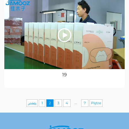
19
...
پێشتر
1
2
3
4
7
Piştre