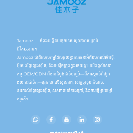
Jamooz — កំពុងបង្កើតបច្ចេកទេសសុខភាពសម្រាប់
ជីវិតរوزរាន់។
Jamooz ជាពិសេសកម្មដែលផ្តល់នូវការរចនាអំពីឧបករណ៍ម៉ាស៊ី,
អ៊ីសេងផ្ទៃផ្សេងទៀត, និងអេឡិចត្រុងក្នុងរថយន្ត។ យើងផ្តល់សេវា
កម្ម OEM/ODM ពីចាប់ដំបូងដល់បញ្ចប់—ពីការស្គាល់ពីផ្សារ
ដល់ការផលិត—ផ្តោតទៅលើសុខភាព, សាស្ត្រសុខាភិបាល,
ឧបករណ៍ផ្ទៃផ្សេងទៀត, សុខភាពនៅខាងក្រៅ, និងការធ្វើម្តាយម្ដៅ
ស្មារតី។