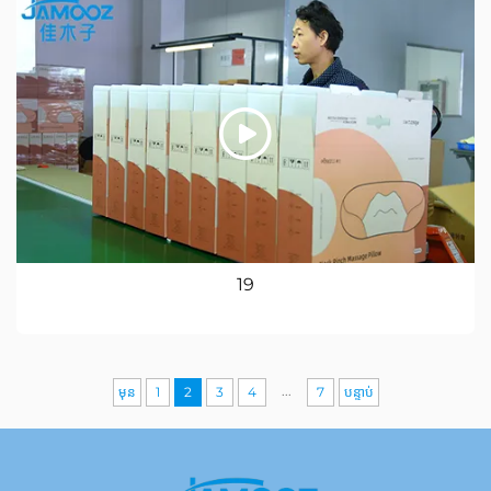
19
...
មុន
1
2
3
4
7
បន្ទាប់