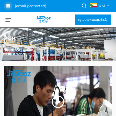
KM
[email protected]
ទទួលបានការដកស្រង់តម្លៃ
វីដេអូ
ទំព័រដើម
>
វីដេអូ