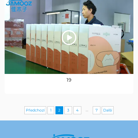
19
...
Předchozí
1
2
3
4
7
Další