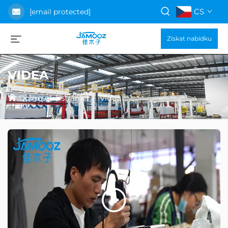
CS
[email protected]
Získat nabídku
VIDEA
Domovská stránka
>
Videa