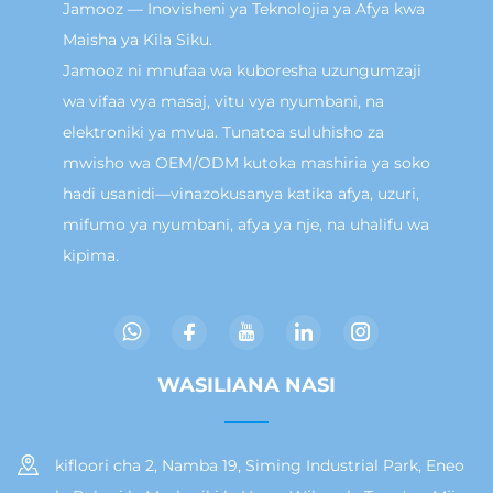
Jamooz — Inovisheni ya Teknolojia ya Afya kwa
Maisha ya Kila Siku.
Jamooz ni mnufaa wa kuboresha uzungumzaji
wa vifaa vya masaj, vitu vya nyumbani, na
elektroniki ya mvua. Tunatoa suluhisho za
mwisho wa OEM/ODM kutoka mashiria ya soko
hadi usanidi—vinazokusanya katika afya, uzuri,
mifumo ya nyumbani, afya ya nje, na uhalifu wa
kipima.
WASILIANA NASI
kifloori cha 2, Namba 19, Siming Industrial Park, Eneo