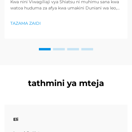
Kwa nini Viwagiliaji vya Shiatsu ni muhimu sana kwa
watoa huduma za afya kwa umakini Duniani wa leo,
ambapo shida na maisha ya kushutumia sehemu ya
muda imekuwa ni utawala wa kawaida, watumiaji
TAZAMA ZAIDI
hufanya kujitahidi kupata njia za kuhakikisha afya yao
ya mwili na akili...
tathmini ya mteja
Eli