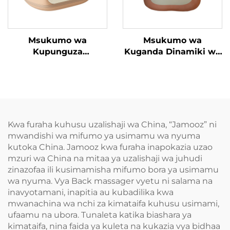
Msukumo wa
Msukumo wa
Kupunguza
Kuganda Dinamiki wa
Tenosynovitis wa
Mguu
Mikono
Kwa furaha kuhusu uzalishaji wa China, “Jamooz” ni
mwandishi wa mifumo ya usimamu wa nyuma
kutoka China. Jamooz kwa furaha inapokazia uzao
mzuri wa China na mitaa ya uzalishaji wa juhudi
zinazofaa ili kusimamisha mifumo bora ya usimamu
wa nyuma. Vya Back massager vyetu ni salama na
inavyotamani, inapitia au kubadilika kwa
mwanachina wa nchi za kimataifa kuhusu usimami,
ufaamu na ubora. Tunaleta katika biashara ya
kimataifa, nina faida ya kuleta na kukazia vya bidhaa