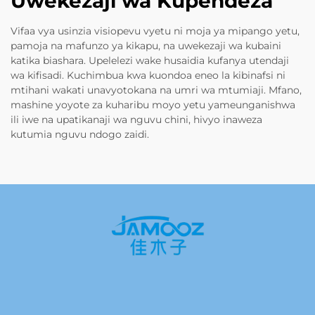
Uwekezaji wa Kupendeza
Vifaa vya usinzia visiopevu vyetu ni moja ya mipango yetu,
pamoja na mafunzo ya kikapu, na uwekezaji wa kubaini
katika biashara. Upelelezi wake husaidia kufanya utendaji
wa kifisadi. Kuchimbua kwa kuondoa eneo la kibinafsi ni
mtihani wakati unavyotokana na umri wa mtumiaji. Mfano,
mashine yoyote za kuharibu moyo yetu yameunganishwa
ili iwe na upatikanaji wa nguvu chini, hivyo inaweza
kutumia nguvu ndogo zaidi.