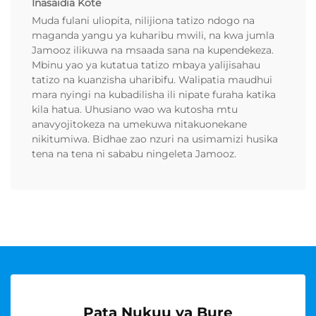
Inasaidia Kote
Muda fulani uliopita, nilijiona tatizo ndogo na
maganda yangu ya kuharibu mwili, na kwa jumla
Jamooz ilikuwa na msaada sana na kupendekeza.
Mbinu yao ya kutatua tatizo mbaya yalijisahau
tatizo na kuanzisha uharibifu. Walipatia maudhui
mara nyingi na kubadilisha ili nipate furaha katika
kila hatua. Uhusiano wao wa kutosha mtu
anavyojitokeza na umekuwa nitakuonekane
nikitumiwa. Bidhae zao nzuri na usimamizi husika
tena na tena ni sababu ningeleta Jamooz.
Pata Nukuu ya Bure