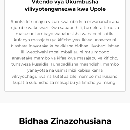
Vitendo vya Ukumbusha
vilivyotengenezwa kwa Upole
Shirika letu inajua vizuri kwamba kila mwananchi ana
ujumbe wake wazi. Kwa sababu hili, tumeleta timu za
makusudi ambayo wanahusisha wananchi katika
kufanya masajabu ya kificho yao. Ikiwa unaweza ni
biashara inayotaka kuhakikisha bidhaa iliyobadilishwa
ili iweoziwahi mbalimbali au ni mtu mdogo
anayetaka mambo ya kifaa kwa masajabu ya kificho,
tunaweza kusaidia. Tunabadilisha maandishi, mambo
yanayofaa na usimamizi kabisa kama
vilivyochaguliwa na kutatua zile mambo mahusiano,
kupatia suluhisho za masajabu ya kificho ya msingi.
Bidhaa Zinazohusiana