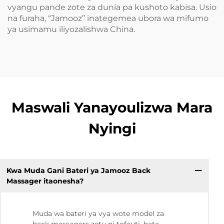
vyangu pande zote za dunia pa kushoto kabisa. Usio
na furaha, “Jamooz” inategemea ubora wa mifumo
ya usimamu iliyozalishwa China.
Maswali Yanayoulizwa Mara
Nyingi
Kwa Muda Gani Bateri ya Jamooz Back
Massager itaonesha?
Muda wa bateri ya vya wote model za