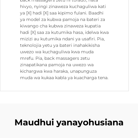
back massagers zetu ni tofauti, hata
hivyo, nyingi zinaweza kuchaguliwa kati
ya [X] hadi [X] saa kipimo fulani. Baadhi
ya model za kubwa pamoja na bateri za
kiwango cha kubwa zinaweza kupatia
hadi [X] saa za kutumika hasa, idelwa kwa
mizizi au kutumika ndani ya usafiri. Pia,
teknolojia yetu ya bateri inahakikisha
uwezo wa kuchaguliwa kwa muda
mrefu. Pia, back massagers zetu
zinapatikana pamoja na uwezo wa
kichargwa kwa haraka, unapunguza
muda wa kukaa kabla ya kuacharga tena.
Maudhui yanayohusiana