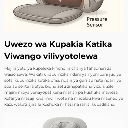
Uwezo wa Kupakia Katika
Viwango vilivyotolewa
Majini yetu ya kupeleka kificho ni chanya tahadhari za
wasio sawa. Wakati unapumzika ndani ya nyumbani juu ya
sofa, kupumzika katika ofisi, ndani ya gari au hata ndani ya
spa au senta la afya, bidha zetu zinapatikana vizuri. Zile
majini mpya yanayopatikana mahali pa kushuka inaweza
kufanya masaji kwa mwili wote na ni idelau kwa maeneo ya
kazi, wakati ajira la kushuka ni hasi na rahisi kubadilisha.