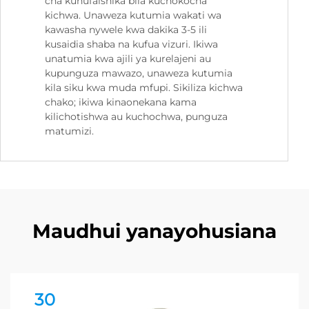
cha kunufaishika bila kuchokocha
kichwa. Unaweza kutumia wakati wa
kawasha nywele kwa dakika 3-5 ili
kusaidia shaba na kufua vizuri. Ikiwa
unatumia kwa ajili ya kurelajeni au
kupunguza mawazo, unaweza kutumia
kila siku kwa muda mfupi. Sikiliza kichwa
chako; ikiwa kinaonekana kama
kilichotishwa au kuchochwa, punguza
matumizi.
Maudhui yanayohusiana
30