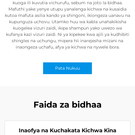
kuoga ili kuvutia vichurufu, sebum na joto la bidhaa.
Mafuthi yake yenye utupu yanalenga kichwa na kusaidia
kutoa mafuta asilia kando ya shingoni, ikiongeza uanavu na
kupunguza uchovu. Utamko huu wa kabla unahakikisha
kuogelea vizuri zaidi, ikipa shampun yako uwezo wa
kufanya kazi vizuri zaidi. Ni ya kipekee kwa ajili ya kudhibiti
shingles na uchungu, mipera hii inarejesha mizani na
inaongeza uchafu, afya ya kichwa na nywele bora.
Pata Nukuu
Faida za bidhaa
Inaofya na Kuchakata Kichwa Kina