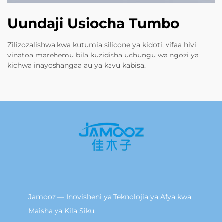
Uundaji Usiocha Tumbo
Zilizozalishwa kwa kutumia silicone ya kidoti, vifaa hivi
vinatoa marehemu bila kuzidisha uchungu wa ngozi ya
kichwa inayoshangaa au ya kavu kabisa.
Jamooz — Inovisheni ya Teknolojia ya Afya kwa
Maisha ya Kila Siku.