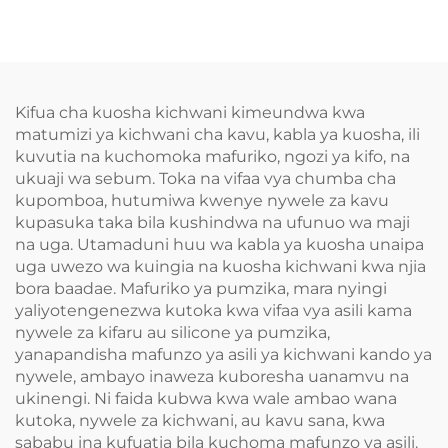
Mikono
Kifua cha kuosha kichwani kimeundwa kwa
matumizi ya kichwani cha kavu, kabla ya kuosha, ili
kuvutia na kuchomoka mafuriko, ngozi ya kifo, na
ukuaji wa sebum. Toka na vifaa vya chumba cha
kupomboa, hutumiwa kwenye nywele za kavu
kupasuka taka bila kushindwa na ufunuo wa maji
na uga. Utamaduni huu wa kabla ya kuosha unaipa
uga uwezo wa kuingia na kuosha kichwani kwa njia
bora baadae. Mafuriko ya pumzika, mara nyingi
yaliyotengenezwa kutoka kwa vifaa vya asili kama
nywele za kifaru au silicone ya pumzika,
yanapandisha mafunzo ya asili ya kichwani kando ya
nywele, ambayo inaweza kuboresha uanamvu na
ukinengi. Ni faida kubwa kwa wale ambao wana
kutoka, nywele za kichwani, au kavu sana, kwa
sababu ina kufuatia bila kuchoma mafunzo ya asili.