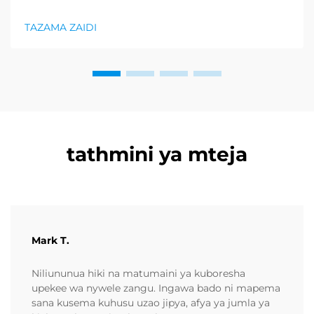
bidhaa lilionyeshwa zaidi katika sektor ya afya na
uzuri, na kupunguza kiasi kikubwa cha bidhaa za
TAZAMA ZAIDI
kurejesha. Wakuzaji wamekuwa wamefahamu ...
tathmini ya mteja
Mark T.
Niliununua hiki na matumaini ya kuboresha
upekee wa nywele zangu. Ingawa bado ni mapema
sana kusema kuhusu uzao jipya, afya ya jumla ya