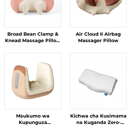
Broad Bean Clamp &
Air Cloud II Airbag
Knead Massage Pillow
Massager Pillow
MINIPillow
Msukumo wa
Kichwa cha Kusimama
Kupunguza
na Kuganda Zero-
Tenosynovitis wa
Pressure