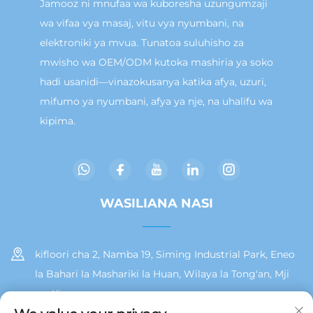
Jamooz ni mnufaa wa kuboresha uzungumzaji
wa vifaa vya masaj, vitu vya nyumbani, na
elektroniki ya mvua. Tunatoa suluhisho za
mwisho wa OEM/ODM kutoka mashiria ya soko
hadi usanidi—vinazokusanya katika afya, uzuri,
mifumo ya nyumbani, afya ya nje, na uhalifu wa
kipima.
WASILIANA NASI
kifloori cha 2, Namba 19, Siming Industrial Park, Eneo
la Bahari la Mashariki la Huan, Wilaya la Tong'an, Mji
wa Xiamen