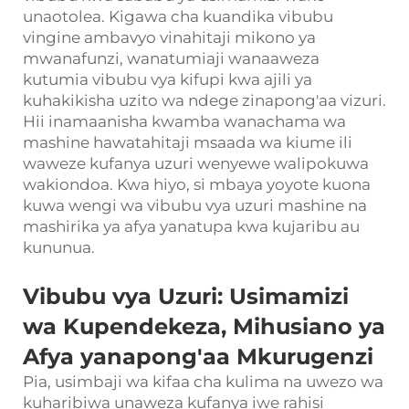
unaotolea. Kigawa cha kuandika vibubu
vingine ambavyo vinahitaji mikono ya
mwanafunzi, wanatumiaji wanaaweza
kutumia vibubu vya kifupi kwa ajili ya
kuhakikisha uzito wa ndege zinapong'aa vizuri.
Hii inamaanisha kwamba wanachama wa
mashine hawatahitaji msaada wa kiume ili
waweze kufanya uzuri wenyewe walipokuwa
wakiondoa. Kwa hiyo, si mbaya yoyote kuona
kuwa wengi wa vibubu vya uzuri mashine na
mashirika ya afya yanatupa kwa kujaribu au
kununua.
Vibubu vya Uzuri: Usimamizi
wa Kupendekeza, Mihusiano ya
Afya yanapong'aa Mkurugenzi
Pia, usimbaji wa kifaa cha kulima na uwezo wa
kuharibiwa unaweza kufanya iwe rahisi