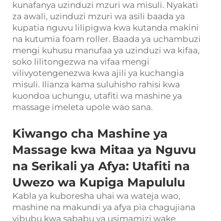
kunafanya uzinduzi mzuri wa misuli. Nyakati
za awali, uzinduzi mzuri wa asili baada ya
kupatia nguvu lilipigwa kwa kutanda makini
na kutumia foam roller. Baada ya uchambuzi
mengi kuhusu manufaa ya uzinduzi wa kifaa,
soko lilitongezwa na vifaa mengi
vilivyotengenezwa kwa ajili ya kuchangia
misuli. Ilianza kama suluhisho rahisi kwa
kuondoa uchungu, utafiti wa mashine ya
massage imeleta upole wao sana.
Kiwango cha Mashine ya
Massage kwa Mitaa ya Nguvu
na Serikali ya Afya: Utafiti na
Uwezo wa Kupiga Mapululu
Kabla ya kuboresha uhai wa wateja wao,
mashine na makundi ya afya pia chagujiana
vibubu kwa sababu ya usimamizi wake