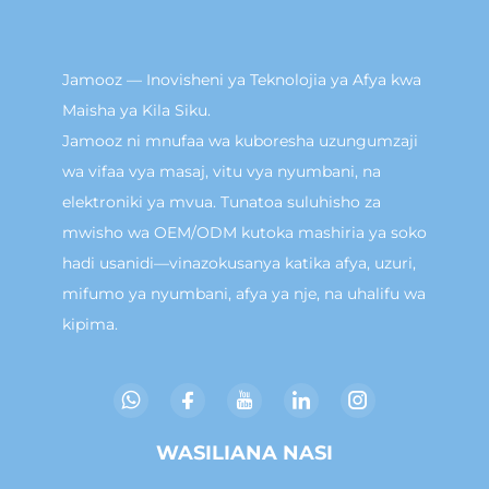
Jamooz — Inovisheni ya Teknolojia ya Afya kwa
Maisha ya Kila Siku.
Jamooz ni mnufaa wa kuboresha uzungumzaji
wa vifaa vya masaj, vitu vya nyumbani, na
elektroniki ya mvua. Tunatoa suluhisho za
mwisho wa OEM/ODM kutoka mashiria ya soko
hadi usanidi—vinazokusanya katika afya, uzuri,
mifumo ya nyumbani, afya ya nje, na uhalifu wa
kipima.
WASILIANA NASI