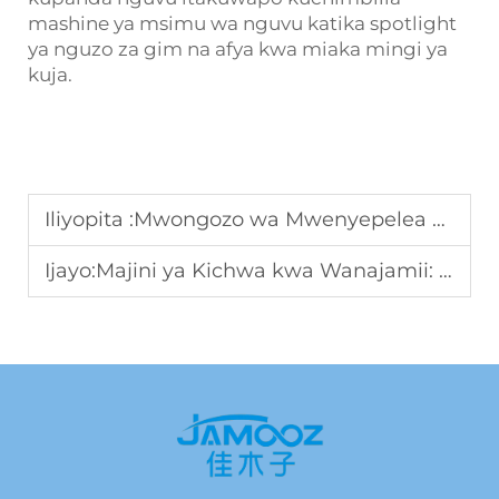
mashine ya msimu wa nguvu katika spotlight
ya nguzo za gim na afya kwa miaka mingi ya
kuja.
Iliyopita :
Mwongozo wa Mwenyepelea B2B: Vilemba vilivyopendekezwa na Uwezekano wao wa Kuzingatia
Ijayo:
Majini ya Kichwa kwa Wanajamii: Uhifadhi wa Kupanda Kwa ajili ya Uhai Global