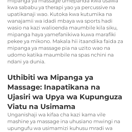
mipanga ya massage umepanda kwa usawa
kwa sababu ya therapi yao ya percussive na
upatikanaji wao. Kutoka kwa kutumika na
wanajamii wa idadi mbaya wa sports hadi
wasio na kazi walioenda maumbile kila siku,
mipanga haya yamefanikiwa kuwa marafiki
pekee ya mikono. Makala hii itaandika faida za
mipanga ya massage pia na uzito wao na
udomo katika maumbile na spas nchini na
ndani ya dunia.
Uthibiti wa Mipanga ya
Massage: Inapatikana na
Ujasiri wa Upya wa Kupunguza
Viatu na Usimama
Unganishaji wa kifaa cha kazi kama vile
mashine ya massage ina uhusiano mwingi na
upungufu wa usimamizi kuhusu mradi wa