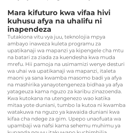
Mara kifuturo kwa vifaa hivi
kuhusu afya na uhalifu ni
inapendeza
Tutakiona vitu vya juu, teknolojia mpya
ambayo inaweza kuleta programu za
upatikanaji wa mapanzi ya kipengele cha mtu
na batari za ziada za kuendesha kwa muda
mrefu. Hii pamoja na usimamizi wenye desturi
wa uhai wa upatikanaji wa mapanzi, italeta
maoni ya sana kwamba masomo badi ya afya
na mashirika yanayotengeneza bidhaa ya afya
yatageuza kama nguzo za karibu zinazoenda.
Kwa kutokana na utengenezo wao katika
mitaa yote duniani, tumbo la kutoa ni kwamba
watakuwa na nguzo ya kawaida duniani kwa
kifaa cha ndege za gim. Upepo unaofuata wa
upambaji wa nafsi kama sehemu muhimu ya
kupanda nguvu itakuwapo kuchimbilia