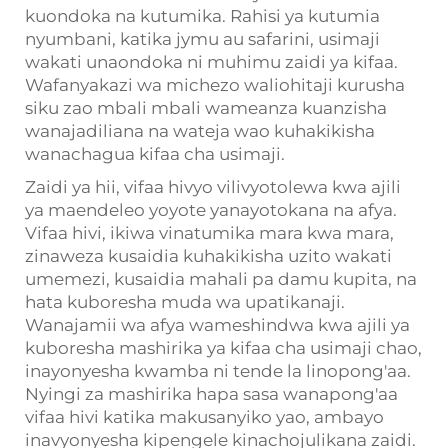
kuondoka na kutumika. Rahisi ya kutumia
nyumbani, katika jymu au safarini, usimaji
wakati unaondoka ni muhimu zaidi ya kifaa.
Wafanyakazi wa michezo waliohitaji kurusha
siku zao mbali mbali wameanza kuanzisha
wanajadiliana na wateja wao kuhakikisha
wanachagua kifaa cha usimaji.
Zaidi ya hii, vifaa hivyo vilivyotolewa kwa ajili
ya maendeleo yoyote yanayotokana na afya.
Vifaa hivi, ikiwa vinatumika mara kwa mara,
zinaweza kusaidia kuhakikisha uzito wakati
umemezi, kusaidia mahali pa damu kupita, na
hata kuboresha muda wa upatikanaji.
Wanajamii wa afya wameshindwa kwa ajili ya
kuboresha mashirika ya kifaa cha usimaji chao,
inayonyesha kwamba ni tende la linopong'aa.
Nyingi za mashirika hapa sasa wanapong'aa
vifaa hivi katika makusanyiko yao, ambayo
inavyonyesha kipengele kinachojulikana zaidi.