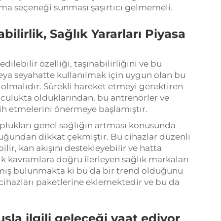
lma seçeneği sunması şaşırtıcı gelmemeli.
ilirlik, Sağlık Yararları Piyasa
lebilir özelliği, taşınabilirliğini ve bu
veya seyahatte kullanılmak için uygun olan bu
 olmalıdır. Sürekli hareket etmeyi gerektiren
olculukta olduklarından, bu antrenörler ve
ih etmelerini önermeye başlamıştır.
toplukları genel sağlığın artması konusunda
luğundan dikkat çekmiştir. Bu cihazlar düzenli
bilir, kan akışını destekleyebilir ve hatta
tik kavramlara doğru ilerleyen sağlık markaları
miş bulunmakta ki bu da bir trend olduğunu
ihazları paketlerine eklemektedir ve bu da
uşla ilgili geleceği vaat ediyor