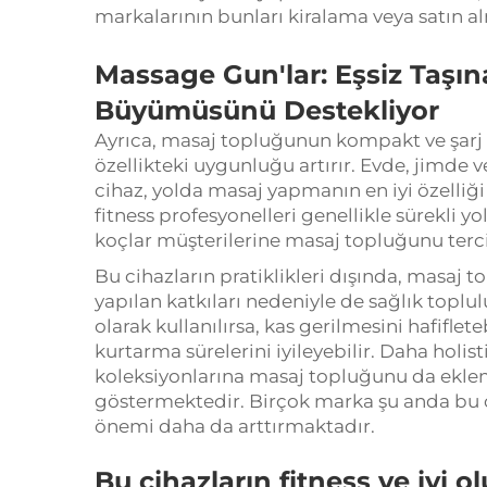
markalarının bunları kiralama veya satın a
Massage Gun'lar: Eşsiz Taşınab
Büyümüsünü Destekliyor
Ayrıca, masaj topluğunun kompakt ve şarj edi
özellikteki uygunluğu artırır. Evde, jimde 
cihaz, yolda masaj yapmanın en iyi özelliği
fitness profesyonelleri genellikle sürekli y
koçlar müşterilerine masaj topluğunu terc
Bu cihazların pratiklikleri dışında, masaj 
yapılan katkıları nedeniyle de sağlık toplu
olarak kullanılırsa, kas gerilmesini hafiflete
kurtarma sürelerini iyileyebilir. Daha holis
koleksiyonlarına masaj topluğunu da ekle
göstermektedir. Birçok marka şu anda bu c
önemi daha da arttırmaktadır.
Bu cihazların fitness ve iyi ol