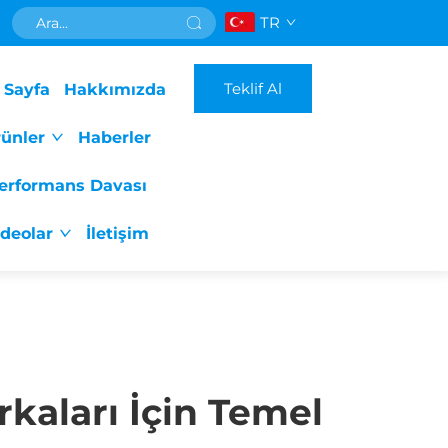
TR
Teklif Al
 Sayfa
Hakkımızda
ünler
Haberler
erformans Davası
ideolar
İletişim
rkaları İçin Temel