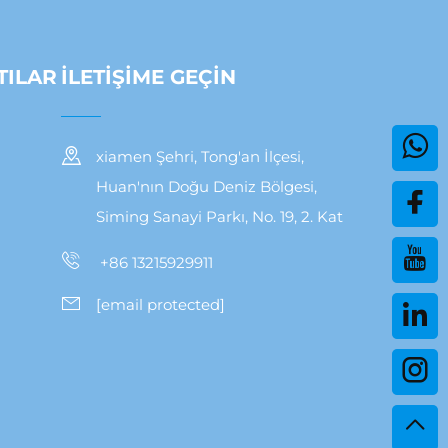
TILAR
İLETIŞIME GEÇIN
xiamen Şehri, Tong'an İlçesi,
Huan'nın Doğu Deniz Bölgesi,
Siming Sanayi Parkı, No. 19, 2. Kat
+86 13215929911
[email protected]