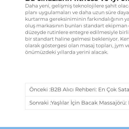
Daha yeni, gelişmiş teknolojilere şahit ola
planı uygulamaları ve daha uzun süre dayan
kurtarma gereksiniminin farkındalığının yay
oluş markasının bunları standart ekipman 
düzeyde rutinlere entegre edilmesiyle birl
bir standart haline gelmesi bekleniyor. Ken
olarak göstergesi olan masaj topları, jym v
önümüzdeki yıllarda yerini alacak.
Önceki :
B2B Alıcı Rehberi: En Çok Satan Ayak M
Sonraki :
Yaşlılar İçin Bacak Massajörü: Kür