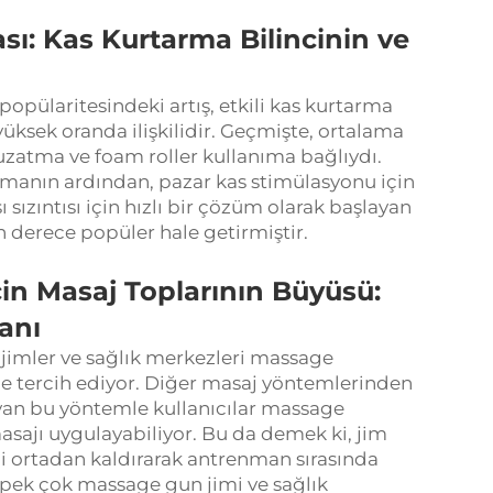
ası: Kas Kurtarma Bilincinin ve
popülaritesindeki artış, etkili kas kurtarma
 yüksek oranda ilişkilidir. Geçmişte, ortalama
 uzatma ve foam roller kullanıma bağlıydı.
lışmanın ardından, pazar kas stimülasyonu için
 sızıntısı için hızlı bir çözüm olarak başlayan
n derece popüler hale getirmiştir.
çin Masaj Toplarının Büyüsü:
anı
, jimler ve sağlık merkezleri massage
de tercih ediyor. Diğer masaj yöntemlerinden
duyan bu yöntemle kullanıcılar massage
asajı uygulayabiliyor. Bu da demek ki, jim
i ortadan kaldırarak antrenman sırasında
, pek çok massage gun jimi ve sağlık