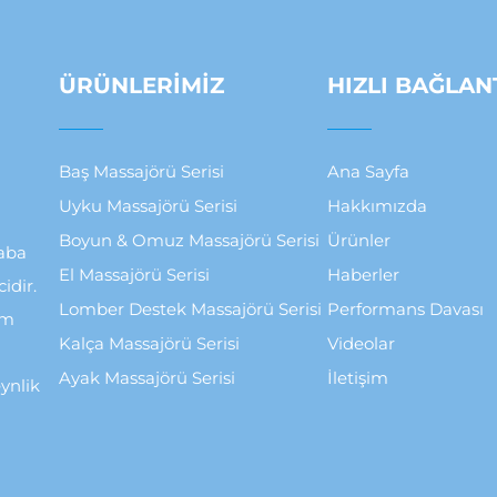
ÜRÜNLERIMIZ
HIZLI BAĞLAN
Baş Massajörü Serisi
Ana Sayfa
Uyku Massajörü Serisi
Hakkımızda
Boyun & Omuz Massajörü Serisi
Ürünler
raba
El Massajörü Serisi
Haberler
idir.
Lomber Destek Massajörü Serisi
Performans Davası
am
Kalça Massajörü Serisi
Videolar
Ayak Massajörü Serisi
İletişim
eynlik