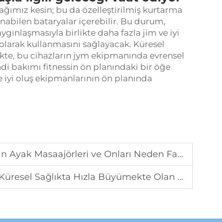
cağımız kesin; bu da özelleştirilmiş kurtarma
abilen bataryalar içerebilir. Bu durum,
gınlaşmasıyla birlikte daha fazla jim ve iyi
olarak kullanmasını sağlayacak. Küresel
ikte, bu cihazların jym ekipmanında evrensel
di bakımı fitnessin ön planındaki bir öğe
e iyi oluş ekipmanlarının ön planında
asaajörleri ve Onları Neden Farklı Kılan Özellikler
esel Sağlıkta Hızla Büyümekte Olan Bir Fırsat