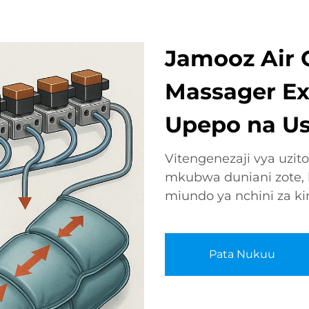
Jamooz Air 
Massager Ex
Upepo na U
Vitengenezaji vya uzi
mkubwa duniani zote, 
miundo ya nchini za ki
Pata Nukuu