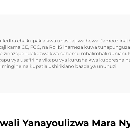
fedha cha kupakia kwa upasuaji wa hewa, Jamooz inathi
zaji kama CE, FCC, na RoHS inameza kuwa tunapunguz
ho zinazopendekezwa kwa sehemu mbalimbali duniani. Na
ikapu vya usafiri na vikapu vya kurusha kwa kuboresha hat
mingine na kupatia ushirikiano baada ya ununuzi.
wali Yanayoulizwa Mara Ny