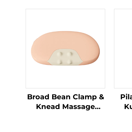
Broad Bean Clamp &
Pil
Knead Massage
K
Pillow