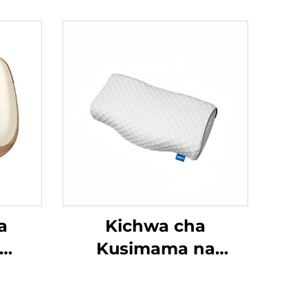
a
Kichwa cha
Kusimama na
 wa
Kuganda Zero-
Pressure