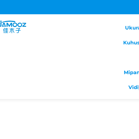
Ukur
Kuhus
Mipa
Vid