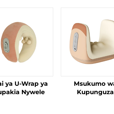
ai ya U-Wrap ya
Msukumo w
upakia Nywele
Kupunguza
Tenosynovitis
Mikono