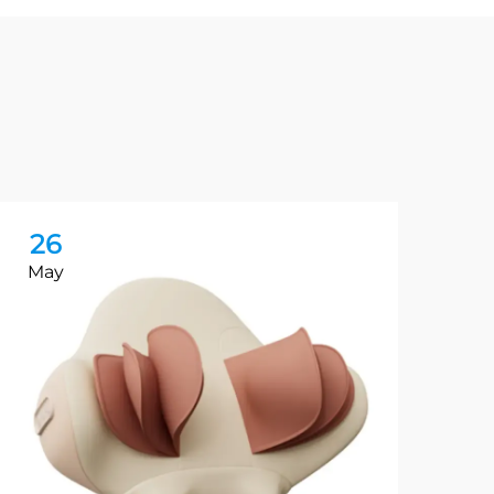
26
2
May
Ma