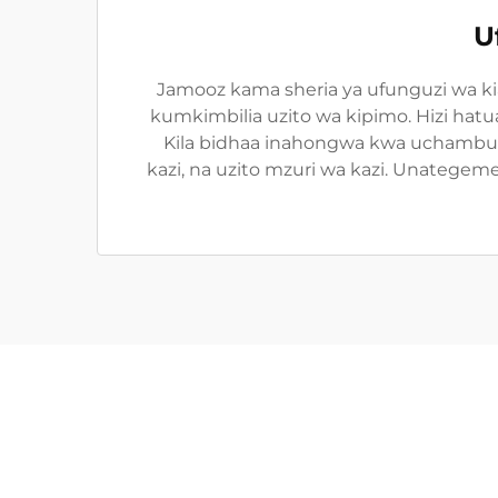
U
Jamooz kama sheria ya ufunguzi wa k
kumkimbilia uzito wa kipimo. Hizi hat
Kila bidhaa inahongwa kwa uchambuzi 
kazi, na uzito mzuri wa kazi. Unatege