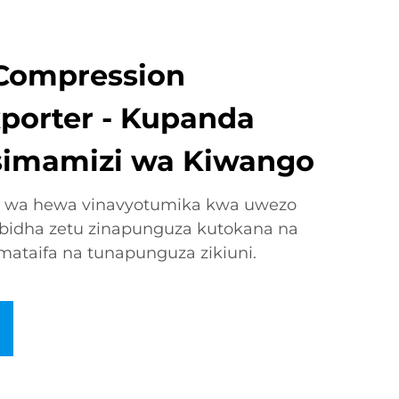
Compression
porter - Kupanda
simamizi wa Kiwango
to wa hewa vinavyotumika kwa uwezo
bidha zetu zinapunguza kutokana na
mataifa na tunapunguza zikiuni.