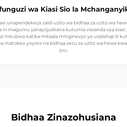
funguzi wa Kiasi Sio la Mchanganyi
iasi unapendekeza zaidi uzito wa bidhaa za uzito wa h
ua ni magumu yanayojulikana kutumia viwanda vya kiasi 
mkubwa katika mitaala minginevyo ya uzalishaji ili ku
mea matokeo yoyote na bidhaa zetu za uzito wa hewa k
juu.
Bidhaa Zinazohusiana