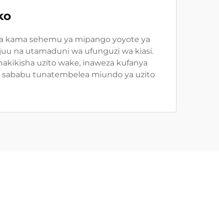
ko
ewa kama sehemu ya mipango yoyote ya
juu na utamaduni wa ufunguzi wa kiasi.
hakikisha uzito wake, inaweza kufanya
wa sababu tunatembelea miundo ya uzito