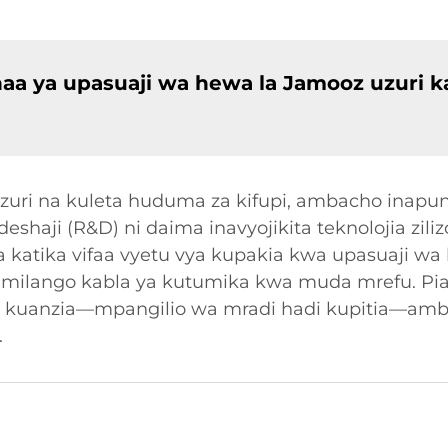
aa ya upasuaji wa hewa la Jamooz uzuri k
uzuri na kuleta huduma za kifupi, ambacho inapun
deshaji (R&D) ni daima inavyojikita teknolojia zil
katika vifaa vyetu vya kupakia kwa upasuaji wa h
 milango kabla ya kutumika kwa muda mrefu. Pia
 kuanzia—mpangilio wa mradi hadi kupitia—amba
.