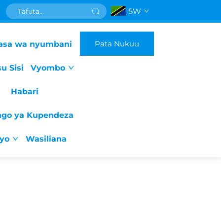
SW
Pata Nukuu
asa wa nyumbani
u Sisi
Vyombo
Habari
ngo ya Kupendeza
iyo
Wasiliana