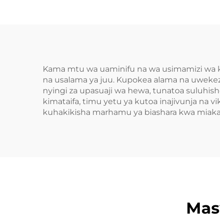
Kama mtu wa uaminifu na wa usimamizi wa ki
na usalama ya juu. Kupokea alama na uweke
nyingi za upasuaji wa hewa, tunatoa suluhis
kimataifa, timu yetu ya kutoa inajivunja na v
kuhakikisha marhamu ya biashara kwa miaka 
Mas