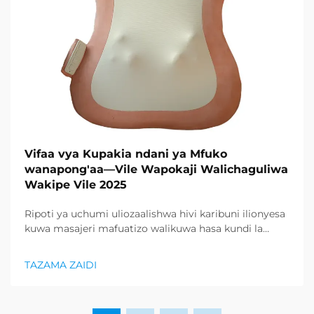
Vifaa vya Kupakia ndani ya Mfuko
wanapong'aa—Vile Wapokaji Walichaguliwa
Wakipe Vile 2025
Ripoti ya uchumi uliozaalishwa hivi karibuni ilionyesa
kuwa masajeri mafuatizo walikuwa hasa kundi la
bidhaa lilionyeshwa zaidi katika sektor ya afya na
uzuri, na kupunguza kiasi kikubwa cha bidhaa za
TAZAMA ZAIDI
kurejesha. Wakuzaji wamekuwa wamefahamu ...