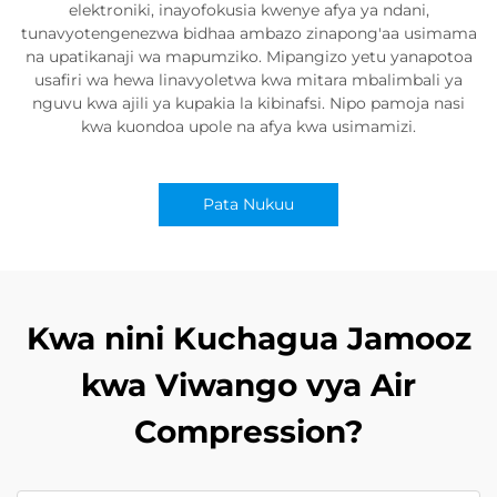
elektroniki, inayofokusia kwenye afya ya ndani,
tunavyotengenezwa bidhaa ambazo zinapong'aa usimama
na upatikanaji wa mapumziko. Mipangizo yetu yanapotoa
usafiri wa hewa linavyoletwa kwa mitara mbalimbali ya
nguvu kwa ajili ya kupakia la kibinafsi. Nipo pamoja nasi
kwa kuondoa upole na afya kwa usimamizi.
Pata Nukuu
Kwa nini Kuchagua Jamooz
kwa Viwango vya Air
Compression?