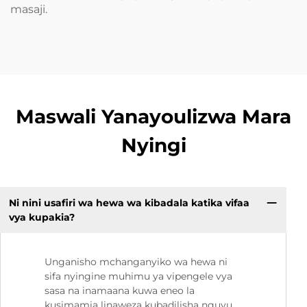
masaji.
Maswali Yanayoulizwa Mara
Nyingi
Ni nini usafiri wa hewa wa kibadala katika vifaa
vya kupakia?
Unganisho mchanganyiko wa hewa ni
sifa nyingine muhimu ya vipengele vya
sasa na inamaana kuwa eneo la
kusimamia linaweza kubadilisha nguvu