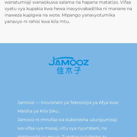
wanatumiaji wanaokuwa salama na hapana matatizo. Vifaa
vyetu vya kupakia kwa hewa inavyovabadilika ni manane na
inaweza kupigwa na wote. Mipango yanavyotumika
yanavyo ni rahisi kwa kila mtu.
Jamooz — Inovisheni ya Teknolojia ya Afya kwa
Maisha ya Kila Siku.
Jamooz ni mnufaa wa kuboresha uzungumzaji
wa vifaa vya masaj, vitu vya nyumbani, na
elektroniki ya mvua. Tunatoa suluhisho za