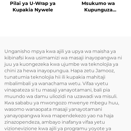
Pilai ya U-Wrap ya
Msukumo wa
Kupakia Nywele
Kupunguza
Tenosynovitis wa
Mikono
Unganisho mpya kwa ajili ya upya wa maisha ya
kibinafsi kwa usimamizi wa masaji inayopangwa ni
juu ya kuongezeka kwa ujumbe wa teknolojia ya
chini za hewa inayopungua. Hapa zetu Jamooz,
tunatumia teknolojia hii ili kupakia mahitaji
mbalimbali ya wanachama wetu. Vifaa vyetu
vinapateza si tu masaji yanayotamani, bali pia
muundo wa damu uliozidi na uzawadi wa misuli.
Kwa sababu ya mwongozo mwenye mbegu huu,
wasomo wanaopata masaji yanayotamani
yanayopangwa kwa mapendekezo yao na haja
zinazopendeza, ambayo inafanya vifaa yetu
vizionevizione kwa ajili ya programu yoyote ya