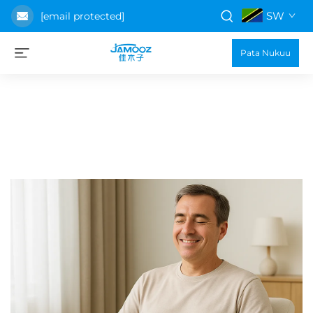
SW
[email protected]
Pata Nukuu