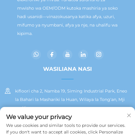
mwisho wa OEM/ODM kutoka mashiria ya soko
hadi usanidi—vinazokusanya katika afya, uzuri,
mifumo ya nyumbani, afya ya nje, na uhalifu wa
kipima.
WASILIANA NASI
kifloori cha 2, Namba 19, Siming Industrial Park, Eneo
la Bahari la Mashariki la Huan, Wilaya la Tong'an, Mji
wa Xiamen
We value your privacy
+86 13215929911
We use cookies and similar tools to provide our services.
If you don't want to accept all cookies, click Personalize
[email protected]