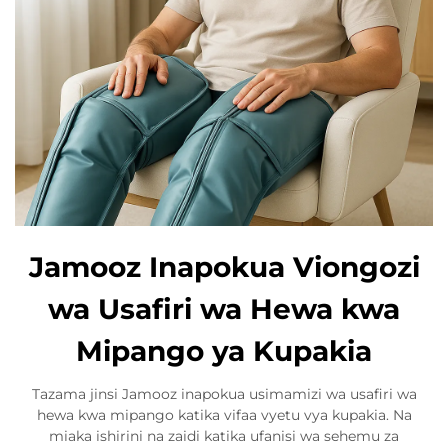
Jamooz Inapokua Viongozi
wa Usafiri wa Hewa kwa
Mipango ya Kupakia
Tazama jinsi Jamooz inapokua usimamizi wa usafiri wa
hewa kwa mipango katika vifaa vyetu vya kupakia. Na
miaka ishirini na zaidi katika ufanisi wa sehemu za