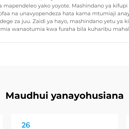
a mapendeleo yako yoyote. Mashindano ya kifupi
ofaa na unavyopendeza hata kama mtumiaji anay
ndege za juu. Zaidi ya hayo, mashindano yetu ya
mia wanaotumia kwa furaha bila kuharibu mahal
Maudhui yanayohusiana
26