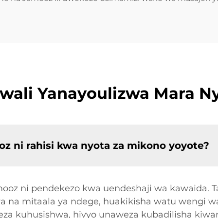
wali Yanayoulizwa Mara Ny
oz ni rahisi kwa nyota za mikono yoyote?
mooz ni pendekezo kwa uendeshaji wa kawaida. T
 na mitaala ya ndege, huakikisha watu wengi wa
za kuhusishwa, hivyo unaweza kubadilisha kiwan