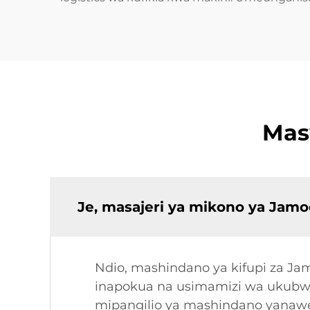
Mas
Je, masajeri ya mikono ya Jamo
Ndio, mashindano ya kifupi za Ja
inapokua na usimamizi wa ukubwa
mipangilio ya mashindano yanawe