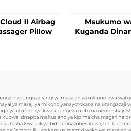
 Cloud II Airbag
Msukumo w
ssager Pillow
Kuganda Dinam
wa Mguu
z inapunguza rangi ya masajeri ya mikono kwa watumiaj
mayai ya masaji ya mikono yanayotokana na utangazaji wa
hango ya utu mbaya kwa kuongeza uzito na uendeshaji. 
 kubwa, zinapita mahusiano ya kipima cha magari na p
utosha kwa ajili ya bidha zinazohesabiwa, bei la chini l
she na Jamooz ili uwekeze usimamizi wako wa masajeri y