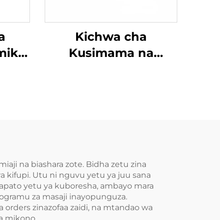
a
Kichwa cha
iki
Kusimama na
Kuganda Zero-
Pressure
i na biashara zote. Bidha zetu zina
 kifupi. Utu ni nguvu yetu ya juu sana
Mapato yetu ya kuboresha, ambayo mara
rogramu za masaji inayopunguza.
a orders zinazofaa zaidi, na mtandao wa
a mikono.