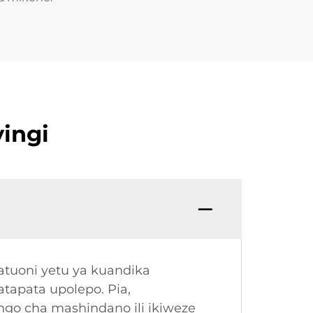
ingi
atuoni yetu ya kuandika
tapata upolepo. Pia,
go cha mashindano ili ikiweze