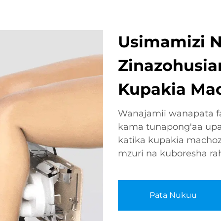
Usimamizi N
Zinazohusia
Kupakia Mac
Wanajamii wanapata fa
kama tunapong'aa upati
katika kupakia machoz
mzuri na kuboresha rah
Pata Nukuu