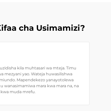
ifaa cha Usimamizi?
zidisha kila muhtasari wa mteja. Timu
 kwa mezyani yao. Wateja huwasilishwa
a miundo. Mapendekezo yanayotolewa
etu wanasimamiwa mara kwa mara na, na
ki kwa muda mrefu.