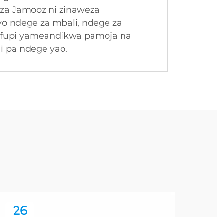
 za Jamooz ni zinaweza
o ndege za mbali, ndege za
 kifupi yameandikwa pamoja na
i pa ndege yao.
26
2