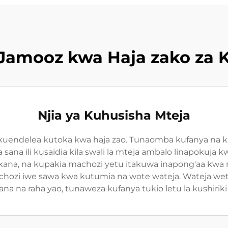
Jamooz kwa Haja zako za K
Njia ya Kuhusisha Mteja
uendelea kutoka kwa haja zao. Tunaomba kufanya na ku
 sana ili kusaidia kila swali la mteja ambalo linapokuja
na, na kupakia machozi yetu itakuwa inapong'aa kw
chozi iwe sawa kwa kutumia na wote wateja. Wateja w
na na raha yao, tunaweza kufanya tukio letu la kushiri