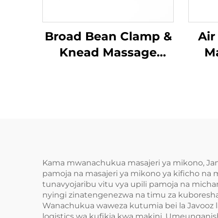
Broad Bean Clamp &
Air
Knead Massage
Ma
Pillow MINIPillow
Kama mwanachukua masajeri ya mikono, Jamoo
pamoja na masajeri ya mikono ya kificho na 
tunavyojaribu vitu vya upili pamoja na mic
nyingi zinatengenezwa na timu za kuboresha
Wanachukua waweza kutumia bei la Javooz la k
logistics wa kufikia kwa makini. Umeungani