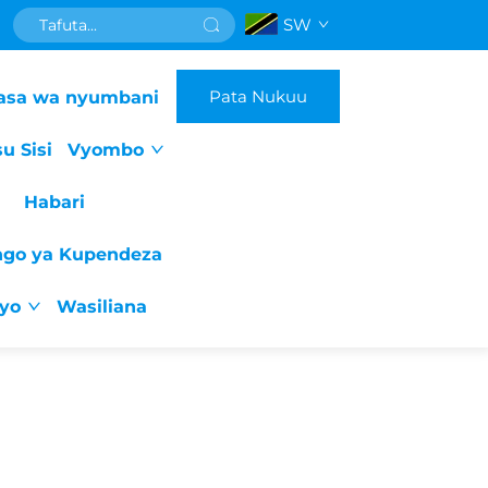
SW
Pata Nukuu
asa wa nyumbani
u Sisi
Vyombo
Habari
ngo ya Kupendeza
iyo
Wasiliana