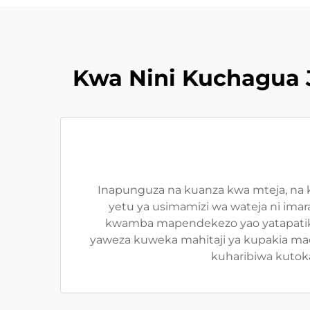
Kwa Nini Kuchagua 
Inapunguza na kuanza kwa mteja, na k
yetu ya usimamizi wa wateja ni imara
kwamba mapendekezo yao yatapatika
yaweza kuweka mahitaji ya kupakia ma
kuharibiwa kutoka