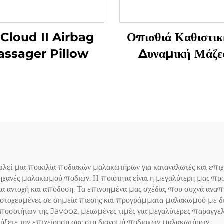
 Cloud II Airbag
Οπισθιά Καθιστικ
ssager Pillow
Δυναμική Μάζε
Μαλακισμού
ί μια ποικιλία ποδιακών μαλακωτήρων για καταναλωτές και επιχε
ηχανές μαλακωμού ποδιών. Η ποιότητα είναι η μεγαλύτερη μας π
ια αντοχή και απόδοση. Τα επινοημένα μας σχέδια, που συχνά ανα
 στοχευμένες σε σημεία πίεσης και προγράμματα μαλακωμού με δι
ποσοτήτων της Javooz, μειωμένες τιμές για μεγαλύτερες παραγγελίε
ύξετε την επιχείρηση σας στη διανομή ποδιακών μαλακωτήρων.