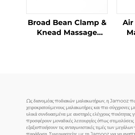
Broad Bean Clamp &
Air
Knead Massage
Ma
Pillow MINIPillow
Ως διανομέας ποδιακών μαλακωτήρων, η Jamooz πωλε
χειροκρατούμενους μαλακωτήρες και πιο σύγχρονες μ
υλικά συνδυασμένα με αυστηρές ελέγχους ποιότητας γ
προσφέρουν μοναδικές λειτουργίες όπως στιμολύσεις
εξαξιοποιήσουν τις ανταγωνιστικές τιμές των μεγάλων 
παράδοση. Συνεργαστείτε με τη Jamooz για να αναπτ