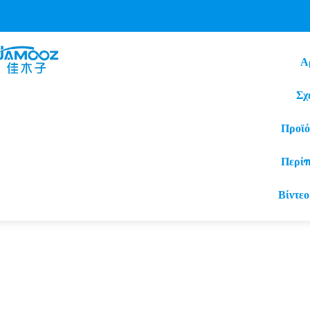
Α
Σχ
Προϊό
Περί
Βίντεο