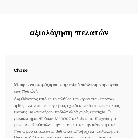
αξιολόγηση πελατών
Chase
Μπορώ να ονομάζομαι υπηρεσία "επένδυση στην υγεία
των ποδιών".
Λαμβάνοντας υπόψη το πλήθος των ωρών που περνάω
ορθός ενώ κάνω το έργο μου, έχω δοκιμάσει διαφορετικούς
τύπους μαλακωτήρων ποδιών αλλά χωρίς επιτυχία. Ο
μαλακωτήρας ποδιών Jamooz αλλάξατε το παιχνίδι για
μένα. Απελευθερώνει την τension και την κόπωση στα
πόδια μου εκτελώντας βαθιά και αποψυχτική μαλακωμένη.
Πάνω απ' όλα, εκτιμώ την πανοραμική υπηρεσία που