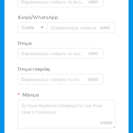
0/100
Κινητό/WhatsApp
Code
0/100
Όνομα
0/100
Όνομα εταιρείας
0/200
Μήνυμα
0/1000