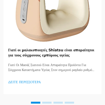
Γιατί οι μαλακοποιητές Shiatsu είναι απαραίτητοι
για τους σύγχρονους εμπόρους υγείας
Γιατί Οι Μασάζ Σιατσού Είναι Απαραίτητα Προϊόντα Για
Σύγχρονα Καταστήματα Υγείας Στον σημερινό ραγδαίο ρυθμό
ζωής, όπου το άγχος και οι ακίνητες συνήθειες έχουν γίνει η νέα
πραγματικότητα, οι καταναλωτές αναζητούν όλο και
ΔΕΙΤΕ ΠΕΡΙΣΣΟΤΕΡΑ
περισσότερο αποτελεσματικούς τρόπους να δίνουν
προτεραιότητα στη σωματική και νοητική τους υγεία...