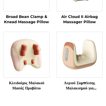
Broad Bean Clamp &
Air Cloud II Airbag
Knead Massage Pillow
Massager Pillow
Κλειδούχος Μαλακού
Αεριού Συμπίεσης
Μασάζ Προβάτιο
Μαλακισμού για
Αποφύγματα
Τενοσυνοβίτιδας στα
Χειριδιά