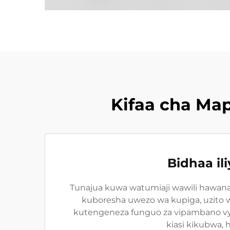
Kifaa cha Ma
Bidhaa i
Tunajua kuwa watumiaji wawili hawana
kuboresha uwezo wa kupiga, uzito w
kutengeneza funguo za vipambano vyov
kiasi kikubwa, 