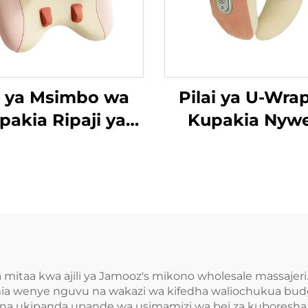
li ya Msimbo wa
Pilai ya U-Wra
pakia Ripaji ya
Kupakia Nywe
Trapezius
mitaa kwa ajili ya Jamooz's mikono wholesale massajeri. 
ia wenye nguvu na wakazi wa kifedha waliochukua bud
na ukipanda upande wa usimamizi wa bei za kuboresha n