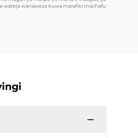
i na wateja wanaweza kuwa marafiki machafu
ingi