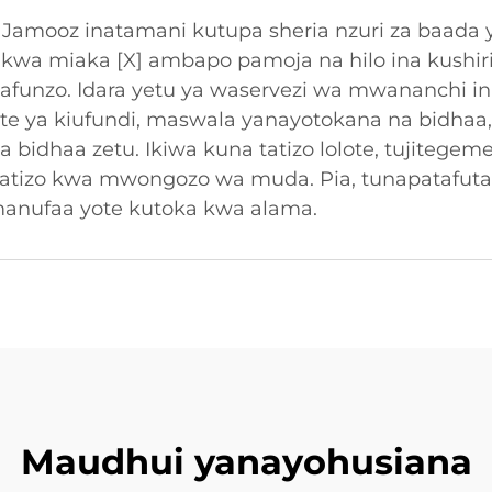
 Jamooz inatamani kutupa sheria nzuri za baada y
a kwa miaka [X] ambapo pamoja na hilo ina kushi
funzo. Idara yetu ya waservezi wa mwananchi in
 ya kiufundi, maswala yanayotokana na bidhaa,
 bidhaa zetu. Ikiwa kuna tatizo lolote, tujitegem
atizo kwa mwongozo wa muda. Pia, tunapatafuta 
manufaa yote kutoka kwa alama.
Maudhui yanayohusiana