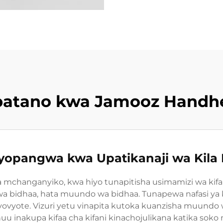
patano kwa Jamooz Handh
liyopangwa kwa Upatikanaji wa Kila
 mchanganyiko, kwa hiyo tunapitisha usimamizi wa ki
a bidhaa, hata muundo wa bidhaa. Tunapewa nafasi ya ku
yote. Vizuri yetu vinapita kutoka kuanzisha muundo w
huu inakupa kifaa cha kifani kinachojulikana katika soko 