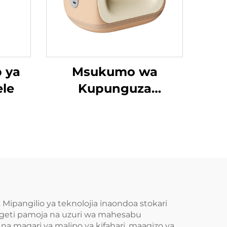
p ya
Msukumo wa
le
Kupunguza
Tenosynovitis wa
Mikono
Mipangilio ya teknolojia inaondoa stokari
geti pamoja na uzuri wa mahesabu
a magari ya malipo ya kifahari, maagizo ya