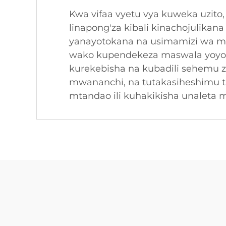
Kwa vifaa vyetu vya kuweka uzito,
linapong'za kibali kinachojulikan
yanayotokana na usimamizi wa ma
wako kupendekeza maswala yoyote
kurekebisha na kubadili sehemu za
mwananchi, na tutakasiheshimu t
mtandao ili kuhakikisha unaleta 