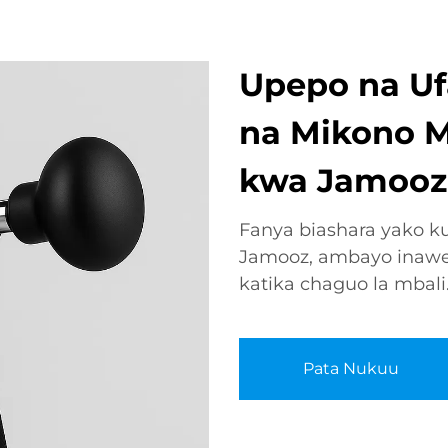
Upepo na U
na Mikono M
kwa Jamooz
Fanya biashara yako k
Jamooz, ambayo inaw
katika chaguo la mbali
Pata Nukuu