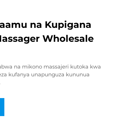
faamu na Kupigana
assager Wholesale
ubwa na mikono massajeri kutoka kwa
eza kufanya unapunguza kununua
.