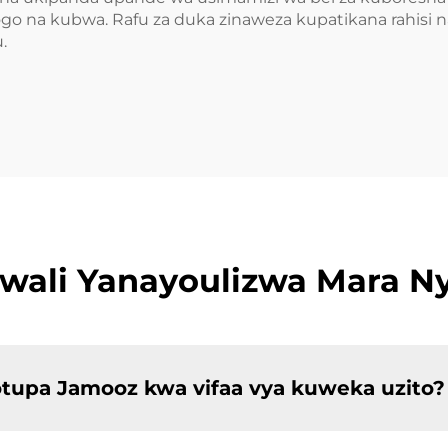
ndogo na kubwa. Rafu za duka zinaweza kupatikana rahis
.
wali Yanayoulizwa Mara Ny
otupa Jamooz kwa vifaa vya kuweka uzito?