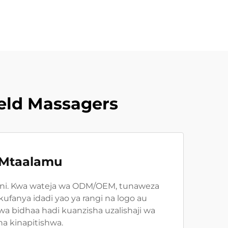
eld Massagers
 Mtaalamu
fani. Kwa wateja wa ODM/OEM, tunaweza
fanya idadi yao ya rangi na logo au
a bidhaa hadi kuanzisha uzalishaji wa
na kinapitishwa.