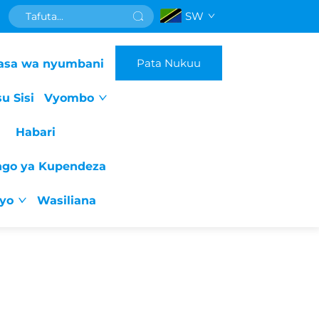
SW
Pata Nukuu
asa wa nyumbani
u Sisi
Vyombo
Habari
ngo ya Kupendeza
iyo
Wasiliana