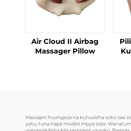
Air Cloud II Airbag
Pi
Massager Pillow
Ku
Massajeri huongeza na kuhusisha soko zao za 
yetu; tuna hapa modeli mpya zote. Wanatum
wanawakilisha kila segment ya soko. Pamoja 