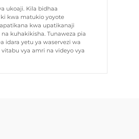
a ukoaji. Kila bidhaa
riki kwa matukio yoyote
apatikana kwa upatikanaji
 na kuhakikisha. Tunaweza pia
ea idara yetu ya waservezi wa
vitabu vya amri na videyo vya