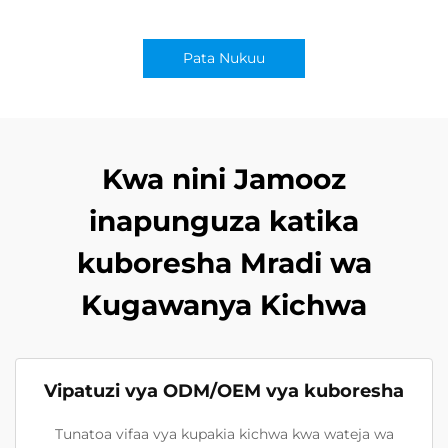
Pata Nukuu
Kwa nini Jamooz
inapunguza katika
kuboresha Mradi wa
Kugawanya Kichwa
Vipatuzi vya ODM/OEM vya kuboresha
Tunatoa vifaa vya kupakia kichwa kwa wateja wa