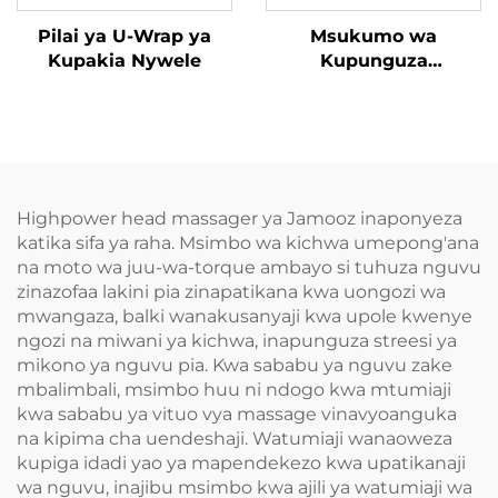
Pilai ya U-Wrap ya
Msukumo wa
Kupakia Nywele
Kupunguza
Tenosynovitis wa
Mikono
Highpower head massager ya Jamooz inaponyeza
katika sifa ya raha. Msimbo wa kichwa umepong'ana
na moto wa juu-wa-torque ambayo si tuhuza nguvu
zinazofaa lakini pia zinapatikana kwa uongozi wa
mwangaza, balki wanakusanyaji kwa upole kwenye
ngozi na miwani ya kichwa, inapunguza streesi ya
mikono ya nguvu pia. Kwa sababu ya nguvu zake
mbalimbali, msimbo huu ni ndogo kwa mtumiaji
kwa sababu ya vituo vya massage vinavyoanguka
na kipima cha uendeshaji. Watumiaji wanaoweza
kupiga idadi yao ya mapendekezo kwa upatikanaji
wa nguvu, inajibu msimbo kwa ajili ya watumiaji wa