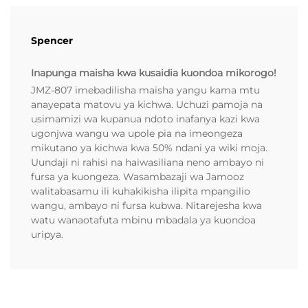
Spencer
Inapunga maisha kwa kusaidia kuondoa mikorogo!
JMZ-807 imebadilisha maisha yangu kama mtu
anayepata matovu ya kichwa. Uchuzi pamoja na
usimamizi wa kupanua ndoto inafanya kazi kwa
ugonjwa wangu wa upole pia na imeongeza
mikutano ya kichwa kwa 50% ndani ya wiki moja.
Uundaji ni rahisi na haiwasiliana neno ambayo ni
fursa ya kuongeza. Wasambazaji wa Jamooz
walitabasamu ili kuhakikisha ilipita mpangilio
wangu, ambayo ni fursa kubwa. Nitarejesha kwa
watu wanaotafuta mbinu mbadala ya kuondoa
uripya.