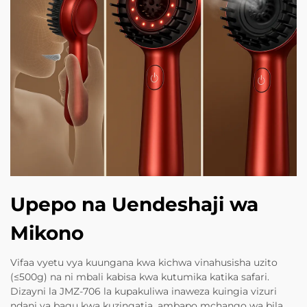
Upepo na Uendeshaji wa
Mikono
Vifaa vyetu vya kuungana kwa kichwa vinahusisha uzito
(≤500g) na ni mbali kabisa kwa kutumika katika safari.
Dizayni la JMZ-706 la kupakuliwa inaweza kuingia vizuri
ndani ya bagu kwa kuzingatia, ambapo mchango wa bila