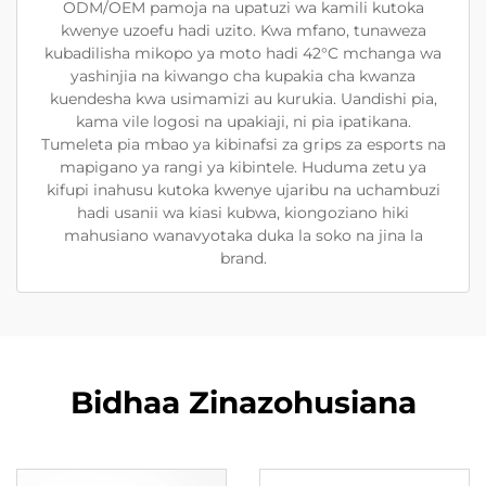
ODM/OEM pamoja na upatuzi wa kamili kutoka
kwenye uzoefu hadi uzito. Kwa mfano, tunaweza
kubadilisha mikopo ya moto hadi 42°C mchanga wa
yashinjia na kiwango cha kupakia cha kwanza
kuendesha kwa usimamizi au kurukia. Uandishi pia,
kama vile logosi na upakiaji, ni pia ipatikana.
Tumeleta pia mbao ya kibinafsi za grips za esports na
mapigano ya rangi ya kibintele. Huduma zetu ya
kifupi inahusu kutoka kwenye ujaribu na uchambuzi
hadi usanii wa kiasi kubwa, kiongoziano hiki
mahusiano wanavyotaka duka la soko na jina la
brand.
Bidhaa Zinazohusiana