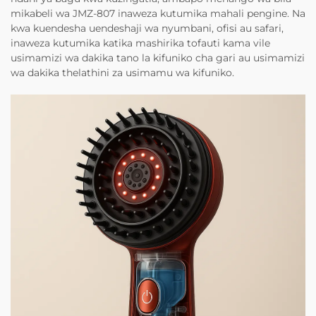
mikabeli wa JMZ-807 inaweza kutumika mahali pengine. Na
kwa kuendesha uendeshaji wa nyumbani, ofisi au safari,
inaweza kutumika katika mashirika tofauti kama vile
usimamizi wa dakika tano la kifuniko cha gari au usimamizi
wa dakika thelathini za usimamu wa kifuniko.