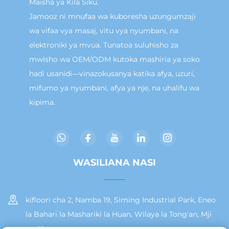
Maisha ya Kila Siku.
Jamooz ni mnufaa wa kuboresha uzungumzaji
wa vifaa vya masaj, vitu vya nyumbani, na
elektroniki ya mvua. Tunatoa suluhisho za
mwisho wa OEM/ODM kutoka mashiria ya soko
hadi usanidi—vinazokusanya katika afya, uzuri,
mifumo ya nyumbani, afya ya nje, na uhalifu wa
kipima.
WASILIANA NASI
kifloori cha 2, Namba 19, Siming Industrial Park, Eneo
la Bahari la Mashariki la Huan, Wilaya la Tong'an, Mji
wa Xiamen