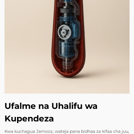
Ufalme na Uhalifu wa
Kupendeza
Kwa kuchagua Jamooz, wateja pana bidhaa za kifaa cha juu,