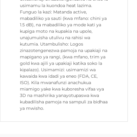
usimamu la kuondoa heat lazima.
Funguo la kazi: Matanda active,
mabadiliko ya sauti (kwa mfano: chini ya
1.5 dB), na mabadiliko ya mode kati ya
kupiga moto na kupakia na upole,
unajumuisha utulivu na rahisi wa
kutumia. Utambulisho: Logos
zinazotengenezwa pamoja na upakiaji na
mapigano ya rangi, (kwa mfano, trim ya
gold kwa ajili ya upakiaji katika soko la
kipalazo). Usimamizi: usimamizi wa
kawaida kwa idadi ya eneo (FDA, CE,
ISO). Kila mwanafunzi anachukua
miamigo yake kwa kuboresha vifaa vya
3D na mashirika yanayotupaswa kwa
kubadilisha pamoja na sampuli za bidhaa
ya mwisho.