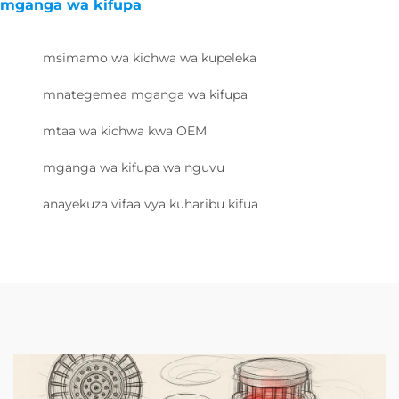
mganga wa kifupa
msimamo wa kichwa wa kupeleka
mnategemea mganga wa kifupa
mtaa wa kichwa kwa OEM
mganga wa kifupa wa nguvu
anayekuza vifaa vya kuharibu kifua