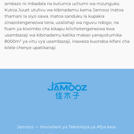
ambazo ni mbadala na kutumia uchumi wa mzunguko.
Kutoa Juust utulivu wa kibinadamu kama Jamooz inatoa
thamani la siyo sawa. Inatoa sanduku la kupakia
zinazotengenezwa tena, uzalishaji wa nguvu ndogo, na
foam ya kiwimbo cha kikapu kilichotengenezwa kwa
usambazaji wa kibinadamu katika makao yanayotumika
8000m² ya vitu vya usambazaji, inaweza kuondoa kifani cha
kilele chenye upatikanaji.
Jamooz — Inovisheni ya Teknolojia ya Afya kwa