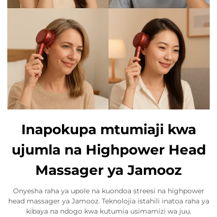
Inapokupa mtumiaji kwa
ujumla na Highpower Head
Massager ya Jamooz
Onyesha raha ya upole na kuondoa streesi na highpower
head massager ya Jamooz. Teknolojia istahili inatoa raha ya
kibaya na ndogo kwa kutumia usimamizi wa juu.