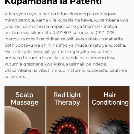
Kupambana la Patenti
Vifaa vyetu vya kuharibu kifua vinapong'aa miongozo
mingi pamoja, kama vile kupakia na hewa, kupambana kwa
jukumu, usimamu na mipambano ya thermal - inatoa
usalama wa kikamilifu. JMZ-807 pamoja na CSPL005
inatovuza mbali na bidhaa za asili kwa sababu tunaharibu
both upotevu wa chini na afya ya muda mrefu ya kutosha.
Hii inafanyika kwa ajili ya mchanganyiko wa patenti
ambapo hutumia kupakia, kupanda na usimamu kwa
kutumia graphene kwa kuinua usimaji wa ndege.
Ukipambana na vibuti mikuu inatumia kuboresha uzuri wa
kusimama.