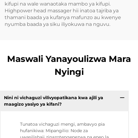
kifupi na wale wanaotaka mambo ya kifupi.
Highpower head massager hii inatoa tajriba ya
thamani baada ya kufanya mafunzo au kwenye
nyumba baada ya siku iliyokuwa na nguvu.
Maswali Yanayoulizwa Mara
Nyingi
Nini ni vichaguzi vilivyopatikana kwa ajili ya
maagizo yasiyo ya kifani?
Tunatoa vichaguzi mengi, ambavyo pia
hufanikiwa: Mipangilio: Node za
uwasilishaji zinazotengenezwa na eneo la