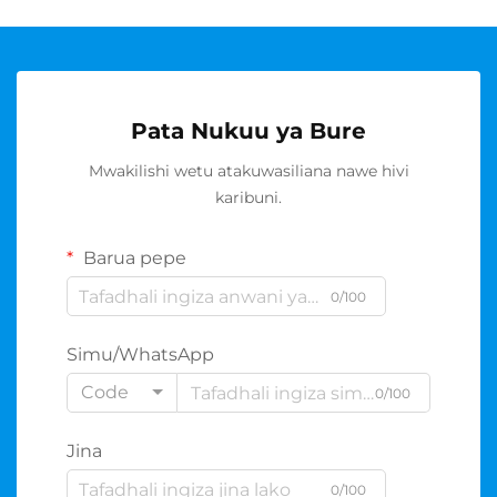
Pata Nukuu ya Bure
Mwakilishi wetu atakuwasiliana nawe hivi
karibuni.
Barua pepe
0/100
Simu/WhatsApp
Code
0/100
Jina
0/100