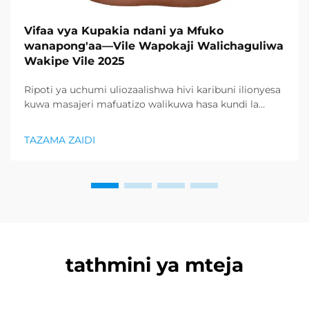
Vifaa vya Kupakia ndani ya Mfuko
wanapong'aa—Vile Wapokaji Walichaguliwa
Wakipe Vile 2025
Ripoti ya uchumi uliozaalishwa hivi karibuni ilionyesa
kuwa masajeri mafuatizo walikuwa hasa kundi la
bidhaa lilionyeshwa zaidi katika sektor ya afya na
uzuri, na kupunguza kiasi kikubwa cha bidhaa za
TAZAMA ZAIDI
kurejesha. Wakuzaji wamekuwa wamefahamu ...
tathmini ya mteja