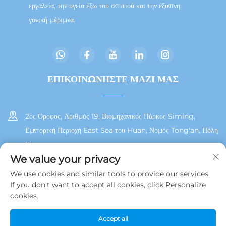
εργαλεία, την υγεία έξω του σπιτιού και την έξυπνη
γονική μέριμνα.
ΕΠΙΚΟΙΝΩΝΗΣΤΕ ΜΑΖΙ ΜΑΣ
2ος Όροφος, Αριθμός 19, Βιομηχανικός Πάρκος Siming,
Εμπορική Περιοχή East Sea του Huan, Νομός Tong'an, Πόλη
Xiamen
We value your privacy
+86 13215929911
We use cookies and similar tools to provide our services.
If you don't want to accept all cookies, click Personalize
[email protected]
cookies.
Accept all
Δικαιώματα Πνευματικής Ιδιοκτησίας © 2025 από τη Jamooz (Xiamen)