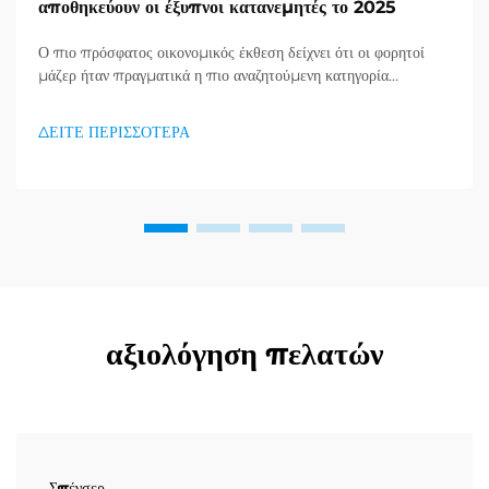
αποθηκεύουν οι έξυπνοι κατανεμητές το 2025
Ο πιο πρόσφατος οικονομικός έκθεση δείχνει ότι οι φορητοί
μάζερ ήταν πραγματικά η πιο αναζητούμενη κατηγορία
προϊόντων στον τομέα υγείας και καλής κατάστασης, και μια
τεράστια ζήτηση για προϊόντα απορράξεως εμφανίζεται. Οι
ΔΕΙΤΕ ΠΕΡΙΣΣΟΤΕΡΑ
διανομείς το έχουν ήδη κατανοήσει...
αξιολόγηση πελατών
Σπένσερ