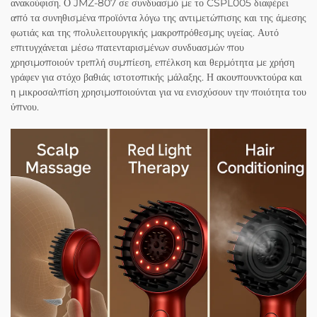
ανακούφιση. Ο JMZ-807 σε συνδυασμό με το CSPL005 διαφέρει
από τα συνηθισμένα προϊόντα λόγω της αντιμετώπισης και της άμεσης
φωτιάς και της πολυλειτουργικής μακροπρόθεσμης υγείας. Αυτό
επιτυγχάνεται μέσω πατενταρισμένων συνδυασμών που
χρησιμοποιούν τριπλή συμπίεση, επέλκση και θερμότητα με χρήση
γράφεν για στόχο βαθιάς ιστοτοπικής μάλαξης. Η ακουπουνκτούρα και
η μικροσαλπίση χρησιμοποιούνται για να ενισχύσουν την ποιότητα του
ύπνου.