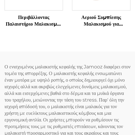
Περιβάλλοντας
Αεριού Συμπίεσης
Παλαιστήριο Μαλακισμού
Μαλακισμού για
για τον Αυχένα σε
Αποφύγματα
Κατασχεδιασμένο U-Σχήμα
Τενοσυνοβίτιδας στα
Χειριδιά
Ο ενισχυμένος μαλακιστής κεφαλής της Jamooz διαφέρει στον
τομέα της απορρέξης. Ο μαλακιστής κεφαλής ενσωματώνει
έναν μοτόρα με υψηλό ροπής, ο οποίος δημιουργεί όχι μόνο
ισχυρές αλλά και ακριβώς ελεγχόμενες δυνάμεις μαλακισμού,
αλλά και εισερχόμενες βαθιά στο δέρμα και τα μυϊκά όργανα
του τραχήλου, μειώνοντας την τάση του stress. Παρ' όλη την
ισχυρή απόδοσή του, ο μαλακιστής είναι μαλακός για τον
χρήστη με ευελίκτους μαλακιστικούς κόμβους και μια
εργονομική αντλία. Οι χρήστες μπορούν να ρυθμίσουν τις
προτιμήσεις τους με τις ρυθμιστές επιτάσεων, κάνοντας τον
μαλακιστή προσαρμοστικό για και τους ακραίους και τους