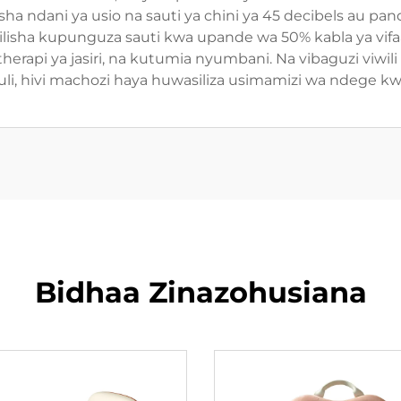
 ndani ya usio na sauti ya chini ya 45 decibels au pan
sha kupunguza sauti kwa upande wa 50% kabla ya vifaa
erapi ya jasiri, na kutumia nyumbani. Na vibaguzi viwil
li, hivi machozi haya huwasiliza usimamizi wa ndege kw
Bidhaa Zinazohusiana