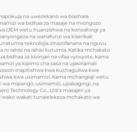
 inapokuja na uwezekano wa biashara
simamizi wa bidhaa za masaje na miongozo
 wa OEM wetu huanzishwa na konsaltingi ya
wanyongeza na wanafunzi wa kiserikali
 Tunatumia teknolojia zinazofanana na nguvu
 ni rahisi na rahisi kutumia. Katika mchakato
 bidhaa za kivinjari na vifaa vyovyote, kama
mizi ya kipimo cha sasa na ujasiriamali
ussion inapitishwa kwa kuchaguliwa kwa
kishwa kwa usimamizi. Kama mchangiaji wetu
ji wa mipango, usimamizi, upakagingi, na
) Technology Co., Ltd.'s masajeri ya
i wako wakati tunaielekeza mchakato wa