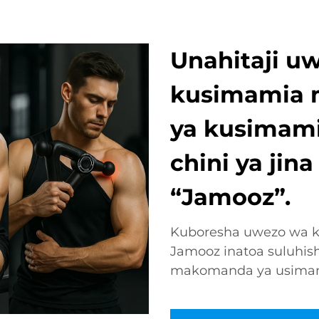
Unahitaji u
kusimamia 
ya kusimami
chini ya jin
“Jamooz”.
Kuboresha uwezo wa ku
Jamooz inatoa suluhish
makomanda ya usimam