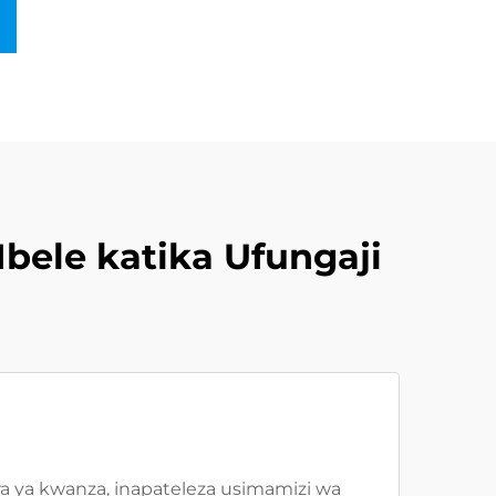
Mbele katika Ufungaji
 ya kwanza, inapateleza usimamizi wa