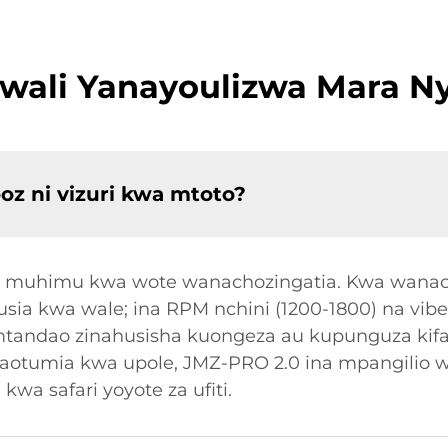
wali Yanayoulizwa Mara Ny
oz ni vizuri kwa mtoto?
ni muhimu kwa wote wanachozingatia. Kwa wan
a kwa wale; ina RPM nchini (1200-1800) na vibe
mtandao zinahusisha kuongeza au kupunguza kif
aotumia kwa upole, JMZ-PRO 2.0 ina mpangilio w
 kwa safari yoyote za ufiti.