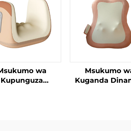
Msukumo wa
Msukumo w
Kupunguza
Kuganda Dinam
nosynovitis wa
wa Mguu
Mikono