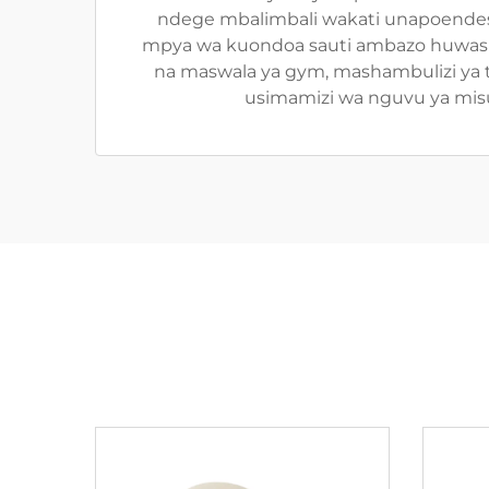
ndege mbalimbali wakati unapoendesha
mpya wa kuondoa sauti ambazo huwasili
na maswala ya gym, mashambulizi ya th
usimamizi wa nguvu ya misu