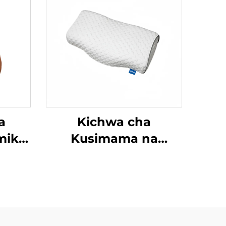
a
Kichwa cha
iki
Kusimama na
Kuganda Zero-
Pressure