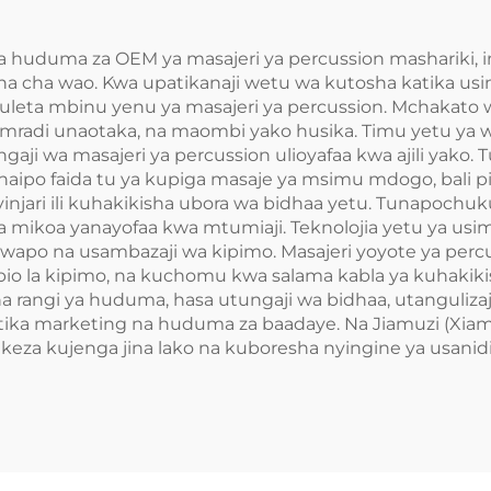
gia huduma za OEM ya masajeri ya percussion mashariki,
dha cha wao. Kwa upatikanaji wetu wa kutosha katika u
 kuleta mbinu yenu ya masajeri ya percussion. Mchakato
o, mradi unaotaka, na maombi yako husika. Timu yetu ya 
aji wa masajeri ya percussion ulioyafaa kwa ajili yako.
haipo faida tu ya kupiga masaje ya msimu mdogo, bali pia
njari ili kuhakikisha ubora wa bidhaa yetu. Tunapochukua
 mikoa yanayofaa kwa mtumiaji. Teknolojia yetu ya usima
wapo na usambazaji wa kipimo. Masajeri yoyote ya perc
ibio la kipimo, na kuchomu kwa salama kabla ya kuhaki
a rangi ya huduma, hasa utungaji wa bidhaa, utanguliza
ika marketing na huduma za baadaye. Na Jiamuzi (Xiamen
a kujenga jina lako na kuboresha nyingine ya usanid