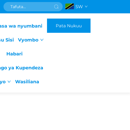
SW
Pata Nukuu
asa wa nyumbani
u Sisi
Vyombo
Habari
ngo ya Kupendeza
iyo
Wasiliana