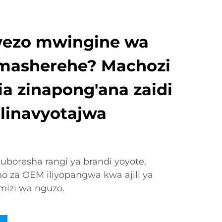
wezo mwingine wa
masherehe? Machozi
a zinapong'ana zaidi
a linavyotajwa
boresha rangi ya brandi yoyote,
o za OEM iliyopangwa kwa ajili ya
izi wa nguzo.