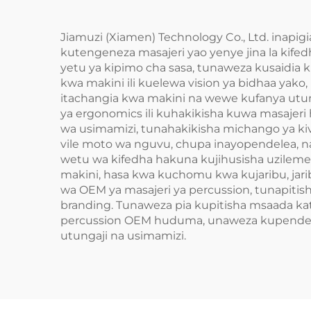
Jiamuzi (Xiamen) Technology Co., Ltd. inapi
kutengeneza masajeri yao yenye jina la kife
yetu ya kipimo cha sasa, tunaweza kusaidia
kwa makini ili kuelewa vision ya bidhaa yak
itachangia kwa makini na wewe kufanya utung
ya ergonomics ili kuhakikisha kuwa masajeri 
wa usimamizi, tunahakikisha michango ya kivi
vile moto wa nguvu, chupa inayopendelea, na
wetu wa kifedha hakuna kujihusisha uzileme
makini, hasa kwa kuchomu kwa kujaribu, jar
wa OEM ya masajeri ya percussion, tunapitish
branding. Tunaweza pia kupitisha msaada kat
percussion OEM huduma, unaweza kupendekez
utungaji na usimamizi.