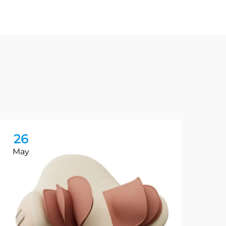
26
2
May
Ma