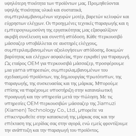
υψηλότερη ποιότητα των προϊόντων μας. Προμηθεύονται
υψηλής ποιότητας υλικά και συστατικά,
συμπεριλαμβανομένων ισχυρών μοτέρ, βαρετών κελυφών και
εύχρηστων ελέγχων. Οι προηγμένες τεχνικές παραγωγής και η
εμπειρογνωμοσύνη της εργατικότητας μας εξασφαλίζουν
ακριβή συνέλευση και συνεπή απόδοση. Κάθε περκουσιβό
μάσσαζερ υποβάλλεται σε αυστηρές ελέγχους,
συμπεριλαμβανομένων αξιολογήσεων απόδοσης, δοκιμών
βαρύτητας και ελέγχων ασφαλείας, πριν εγκριθεί για παραγωγή.
Ως εταίρος OEM για περκουσιβά μάσσαζερ, προσφέρουμε
μια γama υπηρεσιών, συμπεριλαμβανομένων του
σχεδιασμού προϊόντων, της δημιουργίας πρωτότυπων, της
παραγωγής, της συσκευασίας και της μάρκας. Μπορούμε
επίσης να παρέχουμε υποστήριξη στην καταναλωτική
προαγωγή και την υπηρεσία μετά την πώληση. Με τις
υπηρεσίες OEM περκουσιβών μάσσαζερ της Jiamuzi
(Xiamen) Technology Co., Ltd., μπορείτε να
επικεντρωθείτε στην κατασκευή της μάρκας σας και την
επέκταση της μερίδας σας στην αγορά, ενώ εμείς φροντίζουμε
την ανάπτυξη και την παραγωγή του προϊόντος.