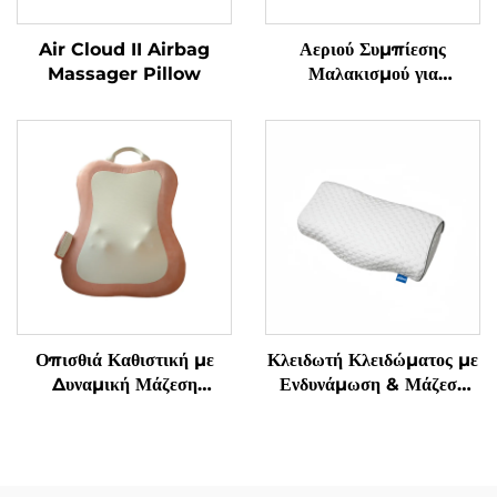
Air Cloud II Airbag
Αεριού Συμπίεσης
Massager Pillow
Μαλακισμού για
Αποφύγματα
Τενοσυνοβίτιδας στα
Χειριδιά
Οπισθιά Καθιστική με
Κλειδωτή Κλειδώματος με
Δυναμική Μάζεση
Ενδυνάμωση & Μάζεση
Μαλακισμού
Γρανάζας Υπνόου