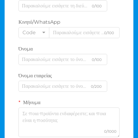
0/100
Κινητό/WhatsApp
Code
0/100
Όνομα
0/100
Όνομα εταιρείας
0/200
Μήνυμα
0/1000