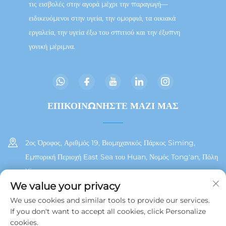
τις εισβολές στην αγορά μέχρι την παραγωγή—
ειδικευόμενοι στην υγεία, την ομορφιά, τα οικιακά
εργαλεία, την υγεία έξω του σπιτιού και την έξυπνη
γονική μέριμνα.
ΕΠΙΚΟΙΝΩΝΗΣΤΕ ΜΑΖΙ ΜΑΣ
2ος Όροφος, Αριθμός 19, Βιομηχανικός Πάρκος Siming,
Εμπορική Περιοχή East Sea του Huan, Νομός Tong'an, Πόλη
Xiamen
We value your privacy
+86 13215929911
We use cookies and similar tools to provide our services.
If you don't want to accept all cookies, click Personalize
[email protected]
cookies.