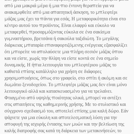
από μια μακριά μέρα ή μια πιο έντονη θεραπεία για να
ανακαμφθείτε από μια απαιτητική άσκηση, το μπλεφτέρι
μάζας μας έχει τα πάντα για εσάς. Η μεταφορικότητα είναι στο
κέντρο αυτού του προϊόντος. Είναι ελαφρύ και εύκολο να
μεταφερθεί, προσαρμόζοντας εύκολα σε ένα σακίσμα
γυμναστήριου, βρετσάνα ή σακούλα ταξιδιώτη. Το μεγάλης
διάρκειας μπαταρία επαναφορτιζόμενης ενέργειας εξασφαλίζει
ότι μπορείτε να απολαύσετε μια πλήρη σεσιόν μάζας όπου
και να είστε, χωρίς την θλίψη να είστε κοντά σε ένα σημείο
δυναμικής. Η ήπια λειτουργία του μπλεφτέριου μάζας το
καθιστά επίσης κατάλληλο για χρήση σε διάφορες
χρησιμοποιήσεις, όπως στο γραφείο, στο σπίτι ή ακόμη και σε
δωμάτιο ξενοδοχείου. Το μπλεφτέρι μάζας μας δεν είναι μόνο
λειτουργικό αλλά και κατασκευασμένο για να τρελαίνει.
Φτιαγμένο από υψηλής ποιότητας υλικά, μπορεί να αντέξει
στις απαιτήσεις της καθημερινής χρήσης. Με το στυλιστικό και
σύγχρονο σχεδιασμό του, αποτελεί επίσης μια καλή δώρο. Εάν
ψάχνετε για μια εύκολη και αποτελεσματική λύση για την
αποφυγή της ισχυρής έντασης των μυών και την βελτίωση της
καλής διατροφής σας κατά τη διάρκεια των μετακινήσεών, το