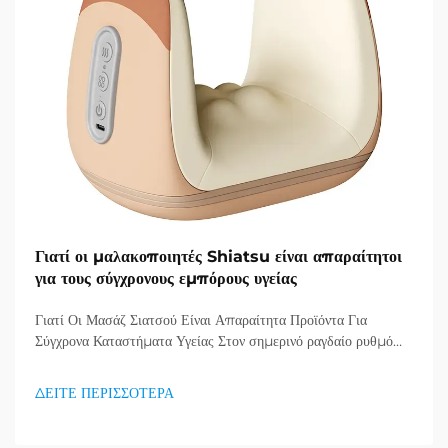
Γιατί οι μαλακοποιητές Shiatsu είναι απαραίτητοι
για τους σύγχρονους εμπόρους υγείας
Γιατί Οι Μασάζ Σιατσού Είναι Απαραίτητα Προϊόντα Για
Σύγχρονα Καταστήματα Υγείας Στον σημερινό ραγδαίο ρυθμό
ζωής, όπου το άγχος και οι ακίνητες συνήθειες έχουν γίνει η νέα
πραγματικότητα, οι καταναλωτές αναζητούν όλο και
ΔΕΙΤΕ ΠΕΡΙΣΣΟΤΕΡΑ
περισσότερο αποτελεσματικούς τρόπους να δίνουν
προτεραιότητα στη σωματική και νοητική τους υγεία...