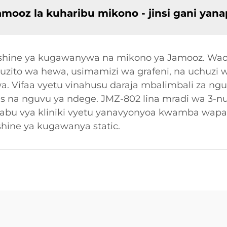
amooz la kuharibu mikono - jinsi gani yan
mashine ya kugawanywa na mikono ya Jamooz. Wao
 uzito wa hewa, usimamizi wa grafeni, na uchuzi
Vifaa vyetu vinahusu daraja mbalimbali za ngu
is na nguvu ya ndege. JMZ-802 lina mradi wa 3-nuk
tabu vya kliniki vyetu yanavyonyoa kwamba wapa
hine ya kugawanya static.