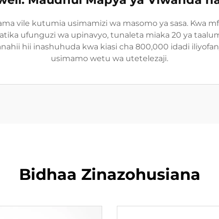
ama vile kutumia usimamizi wa masomo ya sasa. Kwa mfa
. Katika ufunguzi wa upinavyo, tunaleta miaka 20 ya taa
hii hii inashuhuda kwa kiasi cha 800,000 idadi iliyofa
usimamo wetu wa utetelezaji.
Bidhaa Zinazohusiana