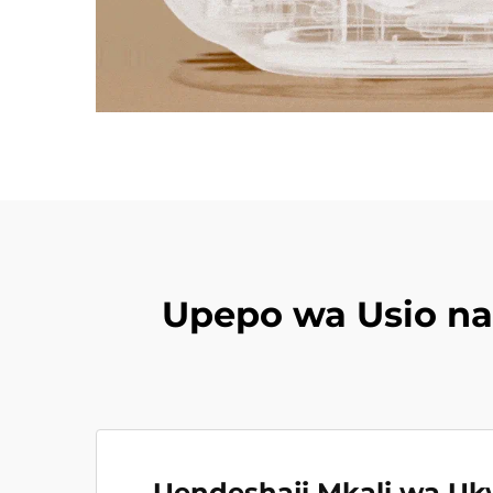
Upepo wa Usio na
Uendeshaji Mkali wa Uk