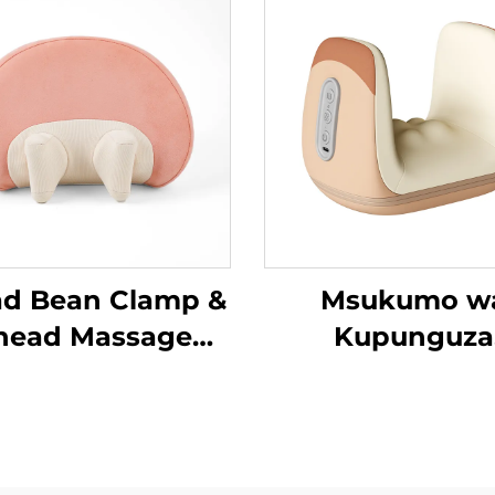
ad Bean Clamp &
Msukumo w
nead Massage
Kupunguza
llow MINIPillow
Tenosynovitis
Mikono