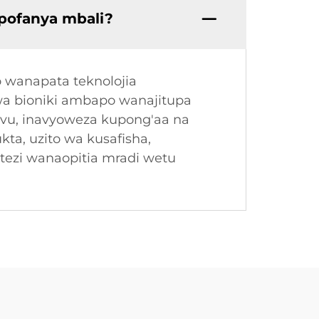
apofanya mbali?
 wanapata teknolojia
 wa bioniki ambapo wanajitupa
vu, inavyoweza kupong'aa na
ta, uzito wa kusafisha,
tezi wanaopitia mradi wetu