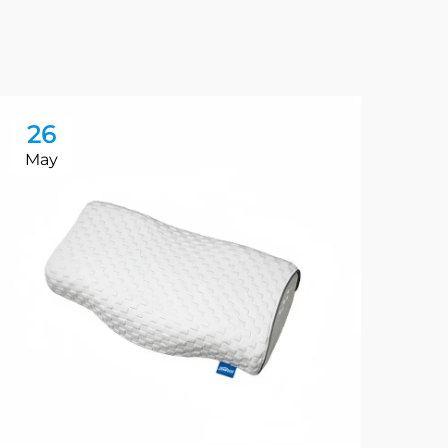
26
2
May
Ma