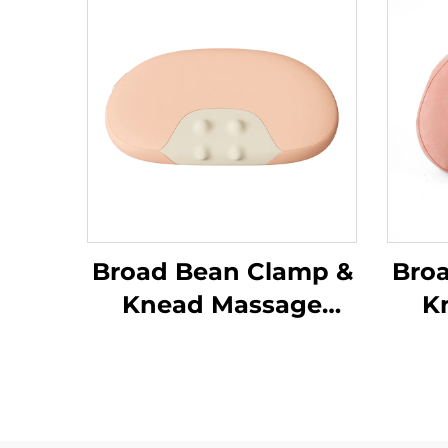
Broad Bean Clamp &
Bro
Knead Massage
K
Pillow
Pi