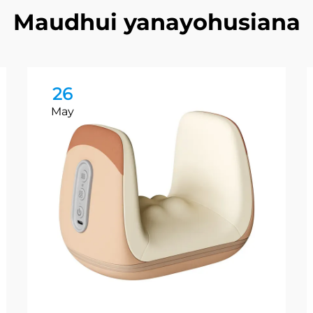
Maudhui yanayohusiana
26
May