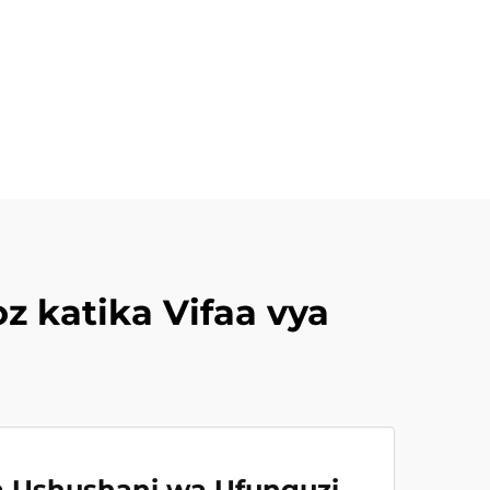
 katika Vifaa vya
a Ushushani wa Ufunguzi