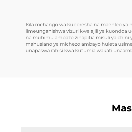
Kila mchango wa kuboresha na maenleo ya mi
limeunganishwa vizuri kwa ajili ya kuondoa 
na muhimu ambazo zinapitia misuli ya chini 
mahusiano ya michezo ambayo huleta usimam
unapaswa rahisi kwa kutumia wakati unaam
Mas