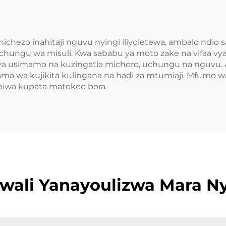
chezo inahitaji nguvu nyingi iliyoletewa, ambalo ndio
uchungu wa misuli. Kwa sababu ya moto zake na vifaa vya
ya usimamo na kuzingatia michoro, uchungu na nguvu. Al
a wa kujikita kulingana na hadi za mtumiaji. Mfumo w
biwa kupata matokeo bora.
wali Yanayoulizwa Mara Ny