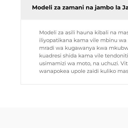
Modeli za zamani na jambo la J
Modeli za asili hauna kibali na 
iliyopatikana kama vile mbinu wa
mradi wa kugawanya kwa mkubwa. 
kuadresi shida kama vile tendonit
usimamizi wa moto, na uchuzi. Vi
wanapokea upole zaidi kuliko mas