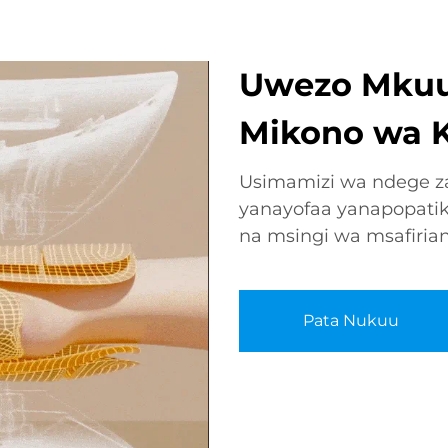
Uwezo Mkuu:
Mikono wa 
Usimamizi wa ndege z
yanayofaa yanapopati
na msingi wa msafiri
Pata Nukuu