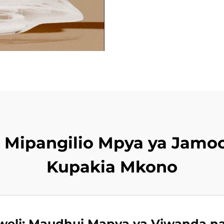
 Mipangilio Mpya ya Jamooz
Kupakia Mkono
weli: Maudhui Mapya ya Viwanda n