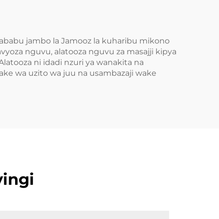
 sababu jambo la Jamooz la kuharibu mikono
vyoza nguvu, alatooza nguvu za masajji kipya
atooza ni idadi nzuri ya wanakita na
ake wa uzito wa juu na usambazaji wake
ingi