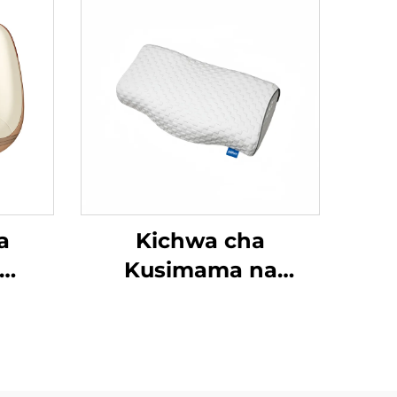
a
Kichwa cha
Kusimama na
 wa
Kuganda Zero-
Pressure