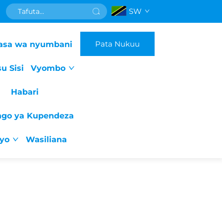
SW
Pata Nukuu
asa wa nyumbani
u Sisi
Vyombo
Habari
ngo ya Kupendeza
iyo
Wasiliana