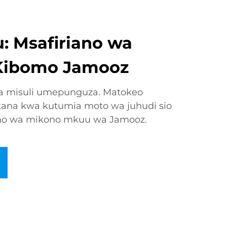
 Msafiriano wa
Kibomo Jamooz
a misuli umepunguza. Matokeo
kana kwa kutumia moto wa juhudi sio
ano wa mikono mkuu wa Jamooz.