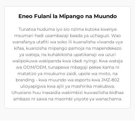
Eneo Fulani la Mipango na Muundo
Tunatoa huduma iyo sio nzima kutoka kwenye
msumari hadi usambazaji baada ya uchaguzi. Wao
wanafanya utafiti wa soko ili kuanalisha viwanda vya
kifaa, kuanzisha mipango pamoja na mapendekezo
ya wateja, na kuhakikisha upatikanaji wa uzuri
walipokuwa wakipanda kwa idadi nyingi. Kwa wateja
wa ODM/OEM, tunapewa mbagaji pekee kama ni
matatizo ya msukumo zaidi, upole wa moto, na
branding - kwa muundo wa esports kwa JMZ-802
ulioyapigwa kwa ajili ya mashirika makubwa.
Uhusiano huu inasaidia wakimbizi kuwasilisha bidhaa
ambazo ni sawa na maombi yoyote ya wanachama.