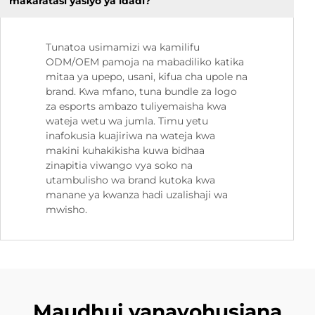
makaratasi yasiyo ya idadi?
Tunatoa usimamizi wa kamilifu
ODM/OEM pamoja na mabadiliko katika
mitaa ya upepo, usani, kifua cha upole na
brand. Kwa mfano, tuna bundle za logo
za esports ambazo tuliyemaisha kwa
wateja wetu wa jumla. Timu yetu
inafokusia kuajiriwa na wateja kwa
makini kuhakikisha kuwa bidhaa
zinapitia viwango vya soko na
utambulisho wa brand kutoka kwa
manane ya kwanza hadi uzalishaji wa
mwisho.
Maudhui yanayohusiana