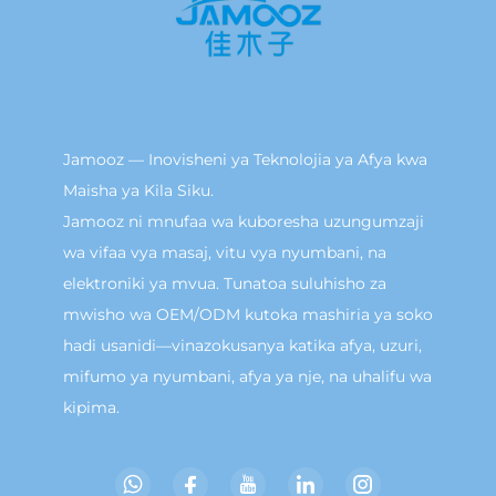
Jamooz — Inovisheni ya Teknolojia ya Afya kwa
Maisha ya Kila Siku.
Jamooz ni mnufaa wa kuboresha uzungumzaji
wa vifaa vya masaj, vitu vya nyumbani, na
elektroniki ya mvua. Tunatoa suluhisho za
mwisho wa OEM/ODM kutoka mashiria ya soko
hadi usanidi—vinazokusanya katika afya, uzuri,
mifumo ya nyumbani, afya ya nje, na uhalifu wa
kipima.