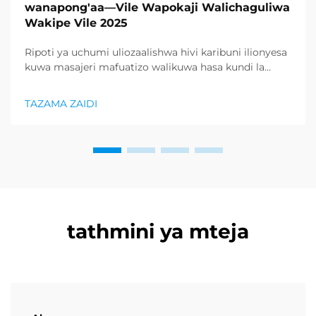
wanapong'aa—Vile Wapokaji Walichaguliwa
Wakipe Vile 2025
Ripoti ya uchumi uliozaalishwa hivi karibuni ilionyesa
kuwa masajeri mafuatizo walikuwa hasa kundi la
bidhaa lilionyeshwa zaidi katika sektor ya afya na
uzuri, na kupunguza kiasi kikubwa cha bidhaa za
TAZAMA ZAIDI
kurejesha. Wakuzaji wamekuwa wamefahamu ...
tathmini ya mteja