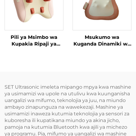
Pili ya Msimbo wa
Msukumo wa
Kupakia Ripaji ya
Kuganda Dinamiki wa
Trapezius
Mguu
SET Ultrasonic imeleta mipango mpya kwa mashine
ya usimamizi wa upole na utulivu kwa kuunganisha
uangalizi wa mifumo, teknolojia ya juu, na miundo
ambayo zinapunguza na wawekezaji. Mashine ya
usimamizi inaweza kutumia teknolojia ya sensori za
kuboresha ili kupatikana miundo ya akina jicho,
pamoja na kutumia Bluetooth kwa ajili ya michezo
ya programu. Pia, mifumo ya uangalizi wa mashine