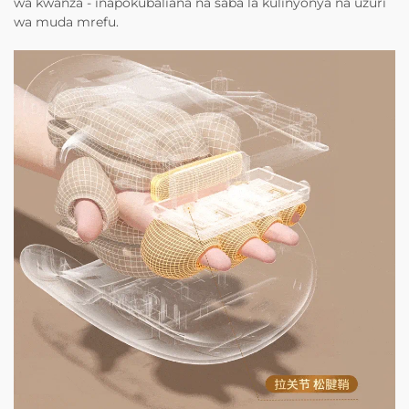
wa kwanza - inapokubaliana na saba la kulinyonya na uzuri
wa muda mrefu.