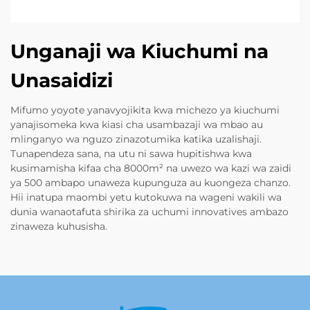
Unganaji wa Kiuchumi na
Unasaidizi
Mifumo yoyote yanavyojikita kwa michezo ya kiuchumi
yanajisomeka kwa kiasi cha usambazaji wa mbao au
mlinganyo wa nguzo zinazotumika katika uzalishaji.
Tunapendeza sana, na utu ni sawa hupitishwa kwa
kusimamisha kifaa cha 8000m² na uwezo wa kazi wa zaidi
ya 500 ambapo unaweza kupunguza au kuongeza chanzo.
Hii inatupa maombi yetu kutokuwa na wageni wakili wa
dunia wanaotafuta shirika za uchumi innovatives ambazo
zinaweza kuhusisha.