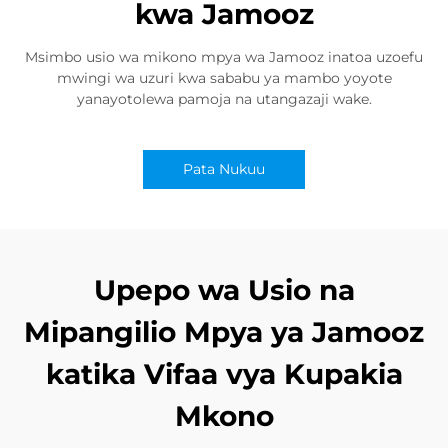
kwa Jamooz
Msimbo usio wa mikono mpya wa Jamooz inatoa uzoefu
mwingi wa uzuri kwa sababu ya mambo yoyote
yanayotolewa pamoja na utangazaji wake.
Pata Nukuu
Upepo wa Usio na
Mipangilio Mpya ya Jamooz
katika Vifaa vya Kupakia
Mkono