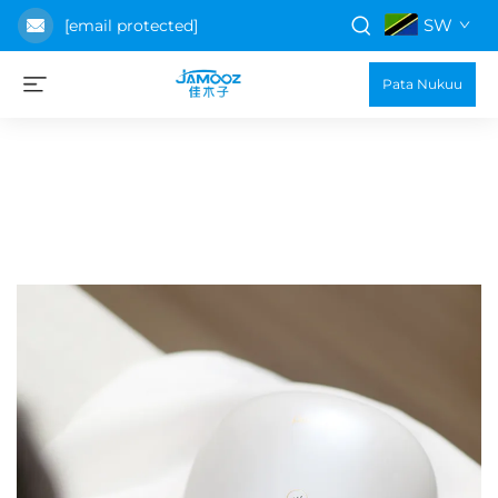
SW
[email protected]
Pata Nukuu