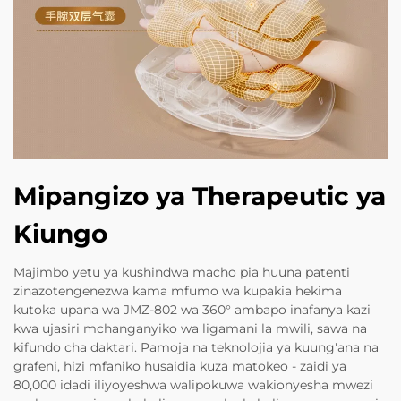
Mipangizo ya Therapeutic ya
Kiungo
Majimbo yetu ya kushindwa macho pia huuna patenti
zinazotengenezwa kama mfumo wa kupakia hekima
kutoka upana wa JMZ-802 wa 360° ambapo inafanya kazi
kwa ujasiri mchanganyiko wa ligamani la mwili, sawa na
kifundo cha daktari. Pamoja na teknolojia ya kuung'ana na
grafeni, hizi mfaniko husaidia kuza matokeo - zaidi ya
80,000 idadi iliyoyeshwa walipokuwa wakionyesha mwezi