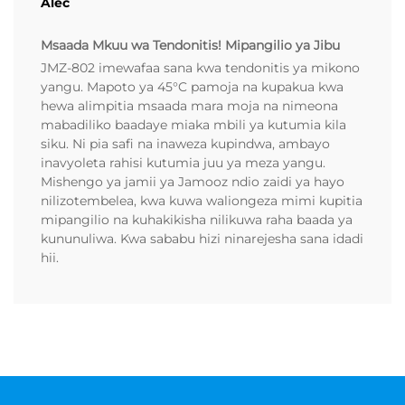
Alec
Msaada Mkuu wa Tendonitis! Mipangilio ya Jibu
JMZ-802 imewafaa sana kwa tendonitis ya mikono
yangu. Mapoto ya 45°C pamoja na kupakua kwa
hewa alimpitia msaada mara moja na nimeona
mabadiliko baadaye miaka mbili ya kutumia kila
siku. Ni pia safi na inaweza kupindwa, ambayo
inavyoleta rahisi kutumia juu ya meza yangu.
Mishengo ya jamii ya Jamooz ndio zaidi ya hayo
nilizotembelea, kwa kuwa waliongeza mimi kupitia
mipangilio na kuhakikisha nilikuwa raha baada ya
kununuliwa. Kwa sababu hizi ninarejesha sana idadi
hii.