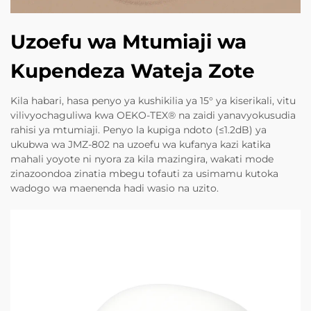
Uzoefu wa Mtumiaji wa
Kupendeza Wateja Zote
Kila habari, hasa penyo ya kushikilia ya 15° ya kiserikali, vitu
vilivyochaguliwa kwa OEKO-TEX® na zaidi yanavyokusudia
rahisi ya mtumiaji. Penyo la kupiga ndoto (≤1.2dB) ya
ukubwa wa JMZ-802 na uzoefu wa kufanya kazi katika
mahali yoyote ni nyora za kila mazingira, wakati mode
zinazoondoa zinatia mbegu tofauti za usimamu kutoka
wadogo wa maenenda hadi wasio na uzito.