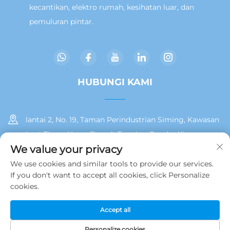
kecantikan, elektro rumah, kesihatan luar, dan
pemuluran pintar.
HUBUNGI KAMI
lantai 2, No. 19, Taman Perindustrian Siming, Kawasan
Laut Timur Huan, Daerah Tong'an, Bandar Xiamen
We value your privacy
+86 13215929911
We use cookies and similar tools to provide our services.
If you don't want to accept all cookies, click Personalize
[email protected]
cookies.
Accept all
Hak Cipta © 2025 oleh Jamooz (Xiamen) Technology Co., Ltd.
Dasar Privasi
Personalize cookies