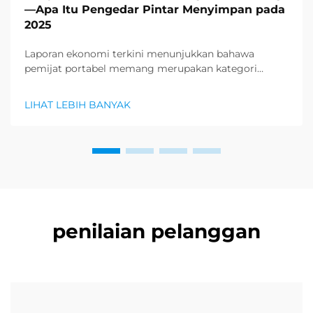
—Apa Itu Pengedar Pintar Menyimpan pada
2025
Laporan ekonomi terkini menunjukkan bahawa
pemijat portabel memang merupakan kategori
produk yang paling dicari dalam sektor kesihatan dan
kesejahteraan, dan permintaan besar untuk produk
LIHAT LEBIH BANYAK
relaksasi sedang muncul. Pengedar sudah
mengetahui...
penilaian pelanggan