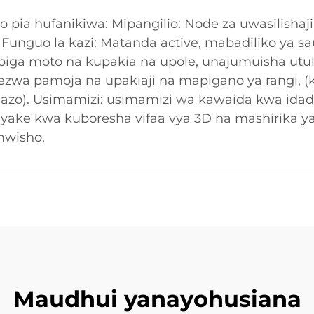
 pia hufanikiwa: Mipangilio: Node za uwasilishaj
unguo la kazi: Matanda active, mabadiliko ya saut
piga moto na kupakia na upole, unajumuisha utuli
zwa pamoja na upakiaji na mapigano ya rangi, (
ipalazo). Usimamizi: usimamizi wa kawaida kwa idadi
ake kwa kuboresha vifaa vya 3D na mashirika y
mwisho.
Maudhui yanayohusiana