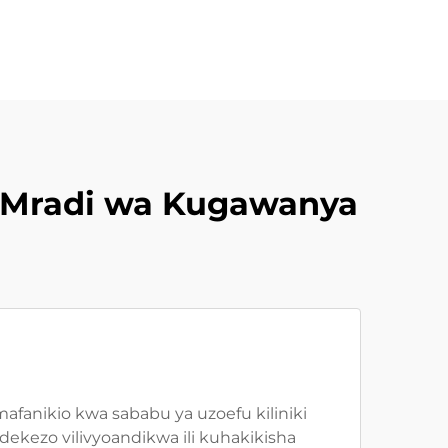
a Mradi wa Kugawanya
fanikio kwa sababu ya uzoefu kiliniki
kezo vilivyoandikwa ili kuhakikisha