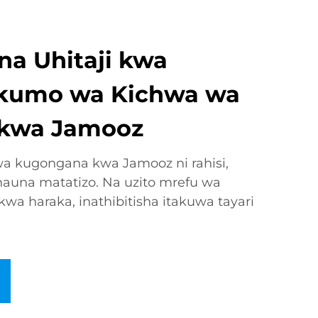
a Uhitaji kwa
ukumo wa Kichwa wa
kwa Jamooz
 kugongana kwa Jamooz ni rahisi,
hauna matatizo. Na uzito mrefu wa
kwa haraka, inathibitisha itakuwa tayari