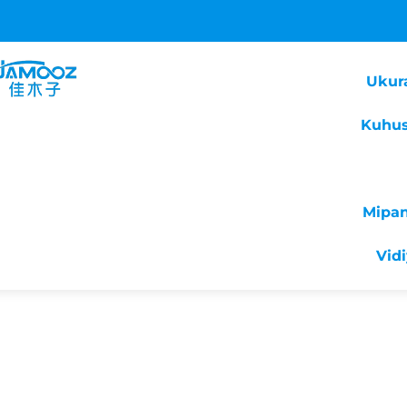
Ukur
Kuhus
Mipa
Vid