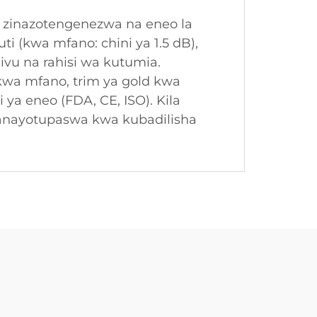
i zinazotengenezwa na eneo la
i (kwa mfano: chini ya 1.5 dB),
vu na rahisi wa kutumia.
kwa mfano, trim ya gold kwa
 ya eneo (FDA, CE, ISO). Kila
anayotupaswa kwa kubadilisha