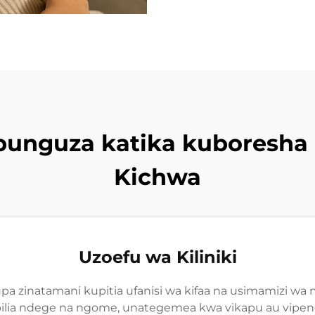
punguza katika kuboresh
Kichwa
Uzoefu wa Kiliniki
 zinatamani kupitia ufanisi wa kifaa na usimamizi wa ma
lia ndege na ngome, unategemea kwa vikapu au vipende