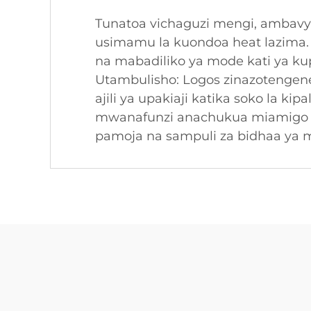
Tunatoa vichaguzi mengi, ambavyo
usimamu la kuondoa heat lazima. F
na mabadiliko ya mode kati ya ku
Utambulisho: Logos zinazotengene
ajili ya upakiaji katika soko la k
mwanafunzi anachukua miamigo y
pamoja na sampuli za bidhaa ya 