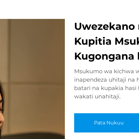
Uwezekano n
Kupitia Ms
Kugongana 
Msukumo wa kichwa wa
inapendeza uhitaji na 
batari na kupakia hasi 
wakati unahitaji.
Pata Nukuu