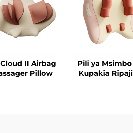
 Cloud II Airbag
Pili ya Msimbo
ssager Pillow
Kupakia Ripaji
Trapezius