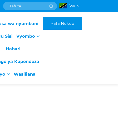
SW
Pata Nukuu
asa wa nyumbani
u Sisi
Vyombo
Habari
ngo ya Kupendeza
iyo
Wasiliana