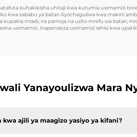
atafuta kuhakikisha uhitaji kwa kutumia usimamizi b
 kwa sababu ya batari iliyochaguliwa kwa makini amba
eza kupakia mradi, na pamoja na uzito mrefu wa batar
resha usimamizi, inapendeza usimamizi rahisi kwa upatik
wali Yanayoulizwa Mara Ny
a kwa ajili ya maagizo yasiyo ya kifani?