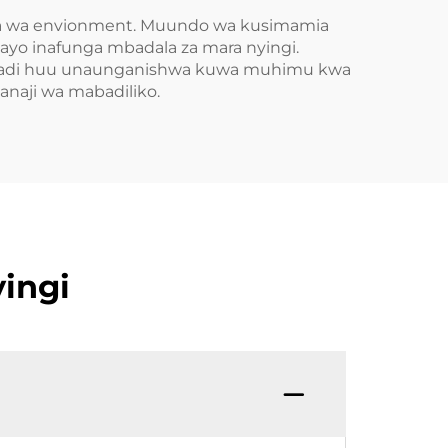
ora wa envionment. Muundo wa kusimamia
yo inafunga mbadala za mara nyingi.
i, mradi huu unaunganishwa kuwa muhimu kwa
anaji wa mabadiliko.
ingi