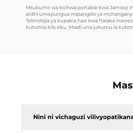
Msukumo wa kichwa portable kwa Jamooz in
ardhi umepungua mipangilio ya mchanganyiko
Teknolojia ya kupakia hasi kwa haraka inaw
kutumia kila siku. Mradi una jukumu la kubo
Mas
Nini ni vichaguzi vilivyopatikan