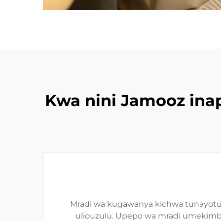
Kwa nini Jamooz ina
Mradi wa kugawanya kichwa tunayotupa
uliouzulu. Upepo wa mradi umekimbi