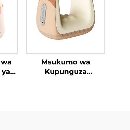
 wa
Msukumo wa
 ya
Kupunguza
Tenosynovitis wa
Mikono