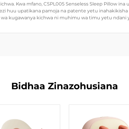
hwa. Kwa mfano, CSPL005 Senseless Sleep Pillow ina u
 huu upatikana pamoja na patente yetu inahakikisha 
 wa kugawanya kichwa ni muhimu wa timu yetu ndani ya
Bidhaa Zinazohusiana