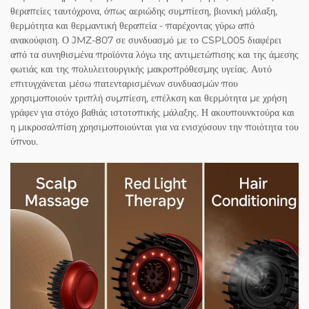
θεραπείες ταυτόχρονα, όπως αεριώδης συμπίεση, βιονική μάλαξη,
θερμότητα και θερμαντική θεραπεία - παρέχοντας γύρω από
ανακούφιση. Ο JMZ-807 σε συνδυασμό με το CSPL005 διαφέρει
από τα συνηθισμένα προϊόντα λόγω της αντιμετώπισης και της άμεσης
φωτιάς και της πολυλειτουργικής μακροπρόθεσμης υγείας. Αυτό
επιτυγχάνεται μέσω πατενταρισμένων συνδυασμών που
χρησιμοποιούν τριπλή συμπίεση, επέλκση και θερμότητα με χρήση
γράφεν για στόχο βαθιάς ιστοτοπικής μάλαξης. Η ακουπουνκτούρα και
η μικροσαλπίση χρησιμοποιούνται για να ενισχύσουν την ποιότητα του
ύπνου.