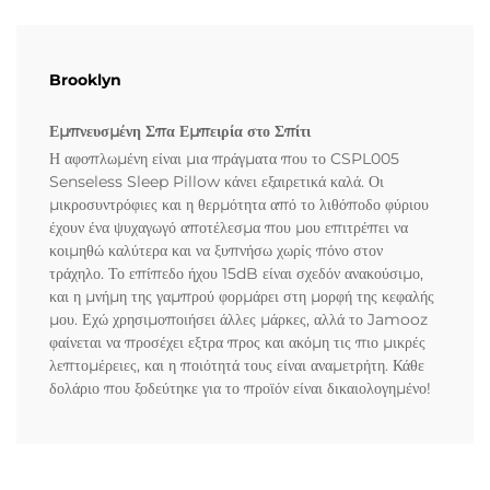
Brooklyn
Εμπνευσμένη Σπα Εμπειρία στο Σπίτι
Η αφοπλωμένη είναι μια πράγματα που το CSPL005
Senseless Sleep Pillow κάνει εξαιρετικά καλά. Οι
μικροσυντρόφιες και η θερμότητα από το λιθόποδο φύριου
έχουν ένα ψυχαγωγό αποτέλεσμα που μου επιτρέπει να
κοιμηθώ καλύτερα και να ξυπνήσω χωρίς πόνο στον
τράχηλο. Το επίπεδο ήχου 15dB είναι σχεδόν ανακούσιμο,
και η μνήμη της γαμπρού φορμάρει στη μορφή της κεφαλής
μου. Εχώ χρησιμοποιήσει άλλες μάρκες, αλλά το Jamooz
φαίνεται να προσέχει εξτρα προς και ακόμη τις πιο μικρές
λεπτομέρειες, και η ποιότητά τους είναι αναμετρήτη. Κάθε
δολάριο που ξοδεύτηκε για το προϊόν είναι δικαιολογημένο!