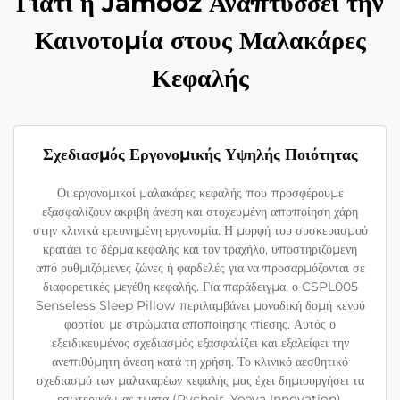
Γιατί η Jamooz Αναπτύσσει την
Καινοτομία στους Μαλακάρες
Κεφαλής
Σχεδιασμός Εργονομικής Υψηλής Ποιότητας
Οι εργονομικοί μαλακάρες κεφαλής που προσφέρουμε
εξασφαλίζουν ακριβή άνεση και στοχευμένη αποποίηση χάρη
στην κλινικά ερευνημένη εργονομία. Η μορφή του συσκευασμού
κρατάει το δέρμα κεφαλής και τον τραχήλο, υποστηριζόμενη
από ρυθμιζόμενες ζώνες ή φαρδελές για να προσαρμόζονται σε
διαφορετικές μεγέθη κεφαλής. Για παράδειγμα, ο CSPL005
Senseless Sleep Pillow περιλαμβάνει μοναδική δομή κενού
φορτίου με στρώματα αποποίησης πίεσης. Αυτός ο
εξειδικευμένος σχεδιασμός εξασφαλίζει και εξαλείφει την
ανεπιθύμητη άνεση κατά τη χρήση. Το κλινικό αεσθητικό
σχεδιασμό των μαλακαρέων κεφαλής μας έχει δημιουργήσει τα
εσωτερικά μας τματα (Rvcheir, Yeeya Innovation).