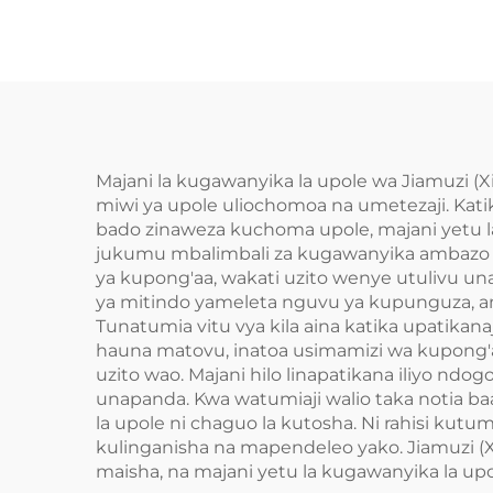
Majani la kugawanyika la upole wa Jiamuzi (X
miwi ya upole uliochomoa na umetezaji. Kati
bado zinaweza kuchoma upole, majani yetu la k
jukumu mbalimbali za kugawanyika ambazo ni
ya kupong'aa, wakati uzito wenye utulivu 
ya mitindo yameleta nguvu ya kupunguza, 
Tunatumia vitu vya kila aina katika upatikana
hauna matovu, inatoa usimamizi wa kupong'aa
uzito wao. Majani hilo linapatikana iliyo nd
unapanda. Kwa watumiaji walio taka notia baad
la upole ni chaguo la kutosha. Ni rahisi ku
kulinganisha na mapendeleo yako. Jiamuzi (
maisha, na majani yetu la kugawanyika la u