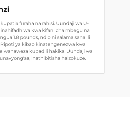
nzi
upatia furaha na rahisi. Uundaji wa U-
ia, inahifadhiwa kwa kifani cha mbegu na
ua 1.8 pounds, ndio ni salama sana ili
. Ripoti ya kibao kinatengenezwa kwa
e wanaweza kubadili hakika. Uundaji wa
navyong'aa, inathibitisha haizokuze.