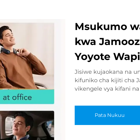
Msukumo wa 
kwa Jamooz
Yoyote Wap
Jisiwe kujaokana na 
kifuniko cha kijiti ch
vikengele vya kifani na
Pata Nukuu