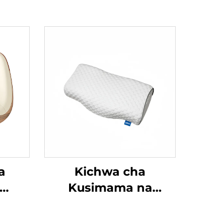
a
Kichwa cha
Kusimama na
 wa
Kuganda Zero-