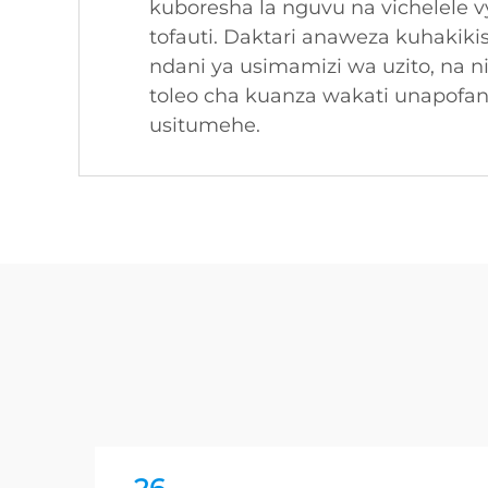
kuboresha la nguvu na vichelele v
tofauti. Daktari anaweza kuhakiki
ndani ya usimamizi wa uzito, na 
toleo cha kuanza wakati unapofany
usitumehe.