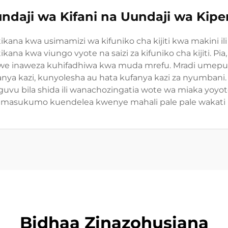
ndaji wa Kifani na Uundaji wa Kipe
 kwa usimamizi wa kifuniko cha kijiti kwa makini ili k
kana kwa viungo vyote na saizi za kifuniko cha kijiti. P
iwe inaweza kuhifadhiwa kwa muda mrefu. Mradi umepung
nya kazi, kunyolesha au hata kufanya kazi za nyumbani
vu bila shida ili wanachozingatia wote wa miaka yoyot
ta masukumo kuendelea kwenye mahali pale pale wakati u
Bidhaa Zinazohusiana