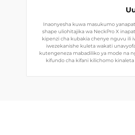
Uu
Inaonyesha kuwa masukumo yanapatikana
shape uliohitajika wa NeckPro X inapati
kipenzi cha kubakia chenye nguvu ili 
iwezekanishe kuleta wakati unavyofa
kutengeneza mabadiliko ya mode na ngu
kifundo cha kifani kilichomo kinale