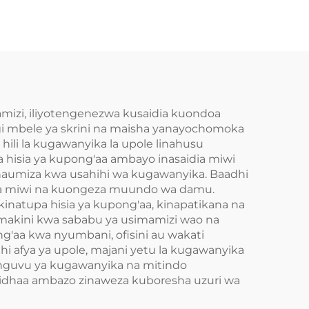
Pressure
mamizi, iliyotengenezwa kusaidia kuondoa
ngi mbele ya skrini na maisha yanayochomoka
hili la kugawanyika la upole linahusu
 hisia ya kupong'aa ambayo inasaidia miwi
naumiza kwa usahihi wa kugawanyika. Baadhi
za miwi na kuongeza muundo wa damu.
 kinatupa hisia ya kupong'aa, kinapatikana na
a makini kwa sababu ya usimamizi wao na
ng'aa kwa nyumbani, ofisini au wakati
dhi afya ya upole, majani yetu la kugawanyika
a nguvu ya kugawanyika na mitindo
 bidhaa ambazo zinaweza kuboresha uzuri wa