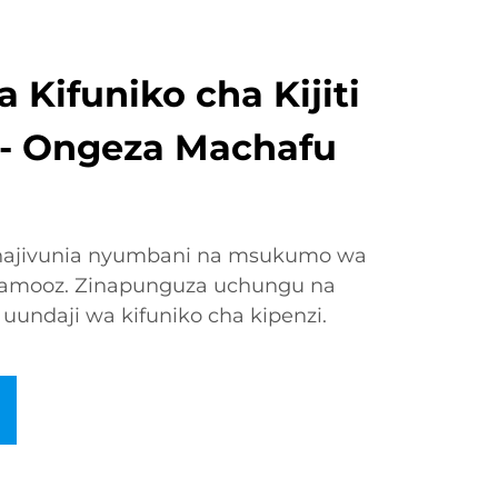
Kifuniko cha Kijiti
- Ongeza Machafu
i
unajivunia nyumbani na msukumo wa
a Jamooz. Zinapunguza uchungu na
 uundaji wa kifuniko cha kipenzi.