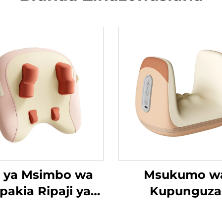
li ya Msimbo wa
Msukumo w
pakia Ripaji ya
Kupunguza
Trapezius
Tenosynovitis