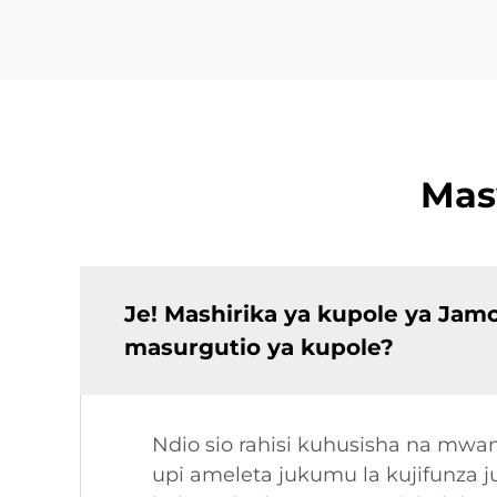
Mas
Je! Mashirika ya kupole ya Ja
masurgutio ya kupole?
Ndio sio rahisi kuhusisha na mw
upi ameleta jukumu la kujifunza j