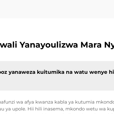
wali Yanayoulizwa Mara Ny
mooz yanaweza kuitumika na watu wenye hi
anafunzi wa afya kwanza kabla ya kutumia mkond
uu ya upole. Hii hili inasema, mkondo wetu wa ku