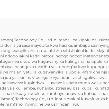
Mikono
iamen) Technology Co., Ltd. ni mahali pa kipofu na usi
ka dunia ya sasa inayopita kwa haraka, ambapo saa nyi
ugawanyika inatoa suluhisho rahisi lakini kadri. Majani 
 ndogo lakini kadri. Motozi ndogo ndogo inatengeneza
unategemea ukuu wa kugawanyika kulingana na upole, u
ambayo inaongeza taratibu ya kupong'aa kwa kupungu
ji wa majani yetu la kugawanyika la upole. Kifani cha nje
 juu ya skinini. Vipengele vya ndani vilichaguliwa kw
ogo na inaweza kupindwa, ili uweze kupata muda wa kupo
a ya siku ilemba, kuharibu stresi au basi kubali kuhifa
tumia, na mikoa ya kuelekea ambayo unaweza kubadilish
Xiamen) Technology Co., Ltd. inatia makini kuwafukuza
pole ni mfano mwingine wa ushindani huu.