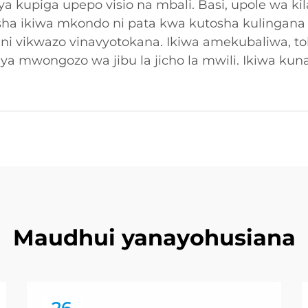
ya kupiga upepo visio na mbali. Basi, upole wa ki
sha ikiwa mkondo ni pata kwa kutosha kulingana n
nini vikwazo vinavyotokana. Ikiwa amekubaliwa, t
a mwongozo wa jibu la jicho la mwili. Ikiwa kuna 
Maudhui yanayohusiana