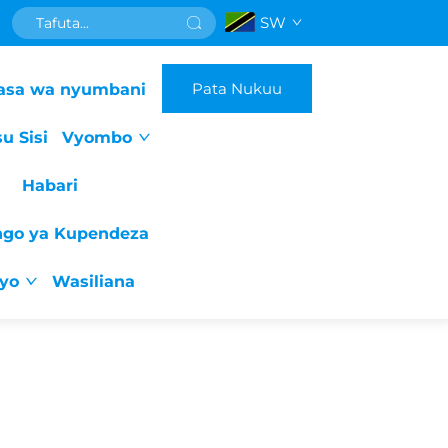
SW
Pata Nukuu
asa wa nyumbani
u Sisi
Vyombo
Habari
ngo ya Kupendeza
iyo
Wasiliana