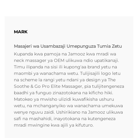
MARK
Masajeri wa Usambazaji Umepunguza Tumia Zetu
Kupanda kwa pamoja na Jamooz kwa mradi wa
neck massager ya OEM ulikuwa ndio upatikanaji.
Timu ilipanda na sisi ili kupong'aa brand yetu na
maombi ya wanachama wetu. Tulijisajili logo letu
na scheme la rangi yetu ndani ya design ya The
Soothe & Go Pro Elite Massager, pia tulijitengeneza
baadhi ya funguo zinazotokana na kificho hiki.
Matokeo ya mwisho ulizidi kuwafikisha ushuru
wetu, na mchanganyiko wa wanachama umekuwa
wenye nguvu zaidi. Ushirikiano na Jamooz ulikuwa
safi na mashahidi, inayotokana na kutengeneza
mradi mwingine kwa ajili ya kifuturo.