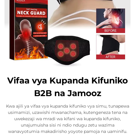
Vifaa vya Kupanda Kifuniko
B2B na Jamooz
Kwa ajili ya vifaa vya kupanda kifuniko vya simu, tunapewa
usimamizi, uzawishi mwanachama, kutengeneza tena na
uwekezaji wa mradi wa kifani wa kupanda kifuniko,
unajumuisha sisi ni ndio ndugu zetu wazima
wanavyotumia makadirisho yoyote pamoja na uaminifu.