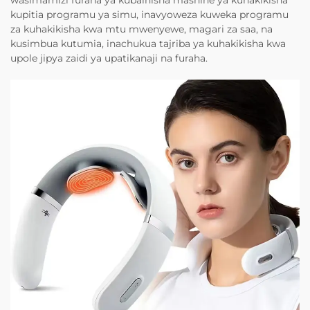
wasimamizi furaha ya kubainisha mashine ya kuhakikisha
kupitia programu ya simu, inavyoweza kuweka programu
za kuhakikisha kwa mtu mwenyewe, magari za saa, na
kusimbua kutumia, inachukua tajriba ya kuhakikisha kwa
upole jipya zaidi ya upatikanaji na furaha.