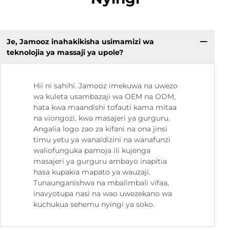
Je, Jamooz inahakikisha usimamizi wa
teknolojia ya massaji ya upole?
Hii ni sahihi. Jamooz imekuwa na uwezo
wa kuleta usambazaji wa OEM na ODM,
hata kwa maandishi tofauti kama mitaa
na viongozi, kwa masajeri ya gurguru.
Angalia logo zao za kifani na ona jinsi
timu yetu ya wanaldizini na wanafunzi
waliofunguka pamoja ili kujenga
masajeri ya gurguru ambayo inapitia
hasa kupakia mapato ya wauzaji.
Tunaunganishwa na mbalimbali vifaa,
inavyotupa nasi na wao uwezekano wa
kuchukua sehemu nyingi ya soko.