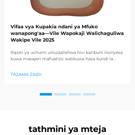
Vifaa vya Kupakia ndani ya Mfuko
wanapong'aa—Vile Wapokaji Walichaguliwa
Wakipe Vile 2025
Ripoti ya uchumi uliozaalishwa hivi karibuni ilionyesa
kuwa masajeri mafuatizo walikuwa hasa kundi la
bidhaa lilionyeshwa zaidi katika sektor ya afya na
uzuri, na kupunguza kiasi kikubwa cha bidhaa za
TAZAMA ZAIDI
kurejesha. Wakuzaji wamekuwa wamefahamu ...
tathmini ya mteja