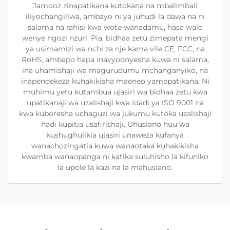
Jamooz zinapatikana kutokana na mbalimbali
iliyochangiliwa, ambayo ni ya juhudi la dawa na ni
salama na rahisi kwa wote wanadamu, hasa wale
wenye ngozi nzuri. Pia, bidhaa zetu zimepata mengi
ya usimamizi wa nchi za nje kama vile CE, FCC, na
RoHS, ambapo hapa inavyoonyesha kuwa ni salama,
ina uhamishaji wa magurudumu mchanganyiko, na
inapendekeza kuhakikisha maeneo yamepatikana. Ni
muhimu yetu kutambua ujasiri wa bidhaa zetu kwa
upatikanaji wa uzalishaji kwa idadi ya ISO 9001 na
kwa kuboresha uchaguzi wa jukumu kutoka uzalishaji
hadi kupitia usafirishaji. Uhusiano huu wa
kushughulikia ujasiri unaweza kufanya
wanachozingatia kuwa wanaotaka kuhakikisha
kwamba wanaopanga ni katika suluhisho la kifuniko
la upole la kazi na la mahusiano.