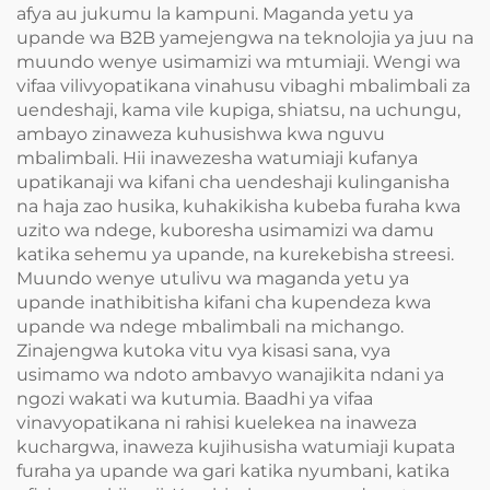
afya au jukumu la kampuni. Maganda yetu ya
upande wa B2B yamejengwa na teknolojia ya juu na
muundo wenye usimamizi wa mtumiaji. Wengi wa
vifaa vilivyopatikana vinahusu vibaghi mbalimbali za
uendeshaji, kama vile kupiga, shiatsu, na uchungu,
ambayo zinaweza kuhusishwa kwa nguvu
mbalimbali. Hii inawezesha watumiaji kufanya
upatikanaji wa kifani cha uendeshaji kulinganisha
na haja zao husika, kuhakikisha kubeba furaha kwa
uzito wa ndege, kuboresha usimamizi wa damu
katika sehemu ya upande, na kurekebisha streesi.
Muundo wenye utulivu wa maganda yetu ya
upande inathibitisha kifani cha kupendeza kwa
upande wa ndege mbalimbali na michango.
Zinajengwa kutoka vitu vya kisasi sana, vya
usimamo wa ndoto ambavyo wanajikita ndani ya
ngozi wakati wa kutumia. Baadhi ya vifaa
vinavyopatikana ni rahisi kuelekea na inaweza
kuchargwa, inaweza kujihusisha watumiaji kupata
furaha ya upande wa gari katika nyumbani, katika