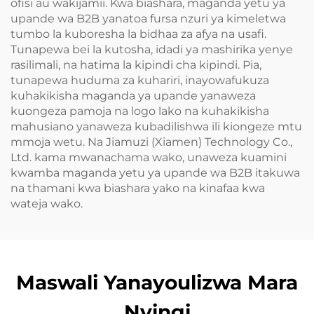
ofisi au wakijamii. Kwa biashara, maganda yetu ya
upande wa B2B yanatoa fursa nzuri ya kimeletwa
tumbo la kuboresha la bidhaa za afya na usafi.
Tunapewa bei la kutosha, idadi ya mashirika yenye
rasilimali, na hatima la kipindi cha kipindi. Pia,
tunapewa huduma za kuhariri, inayowafukuza
kuhakikisha maganda ya upande yanaweza
kuongeza pamoja na logo lako na kuhakikisha
mahusiano yanaweza kubadilishwa ili kiongeze mtu
mmoja wetu. Na Jiamuzi (Xiamen) Technology Co.,
Ltd. kama mwanachama wako, unaweza kuamini
kwamba maganda yetu ya upande wa B2B itakuwa
na thamani kwa biashara yako na kinafaa kwa
wateja wako.
Maswali Yanayoulizwa Mara
Nyingi