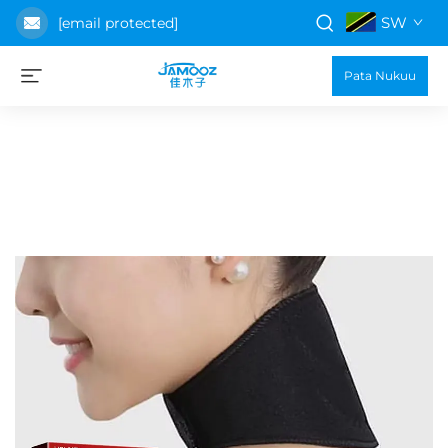
SW
[email protected]
Pata Nukuu