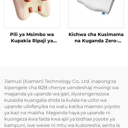
Pili ya Msimbo wa
Kichwa cha Kusimama
Kupakia Ripaji ya
na Kuganda Zero-
Trapezius
Pressure
Jiamuzi (Xiamen) Technology Co., Ltd. inapong'za
kipengele cha B2B chenye uendeshaji mwingi wa
maganda ya upande wa gari, iliyotengenezwa
kusaidia kuangalia shida la kulala na uzito wa
upande uliofanyika na watu katika maeneo yoyote
ya kazi na maisha. Maganda haya ya upande ni
kuongeza kwa faida kwa ajili ya bidhaa yoyote ya
kampuni, iwe wewe ni mtu wa kuboresha, senta la