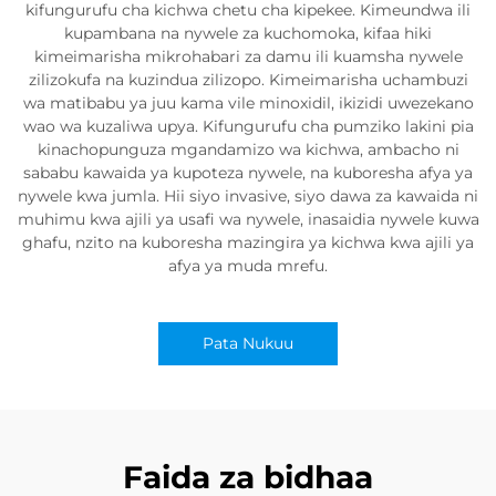
kifungurufu cha kichwa chetu cha kipekee. Kimeundwa ili
kupambana na nywele za kuchomoka, kifaa hiki
kimeimarisha mikrohabari za damu ili kuamsha nywele
zilizokufa na kuzindua zilizopo. Kimeimarisha uchambuzi
wa matibabu ya juu kama vile minoxidil, ikizidi uwezekano
wao wa kuzaliwa upya. Kifungurufu cha pumziko lakini pia
kinachopunguza mgandamizo wa kichwa, ambacho ni
sababu kawaida ya kupoteza nywele, na kuboresha afya ya
nywele kwa jumla. Hii siyo invasive, siyo dawa za kawaida ni
muhimu kwa ajili ya usafi wa nywele, inasaidia nywele kuwa
ghafu, nzito na kuboresha mazingira ya kichwa kwa ajili ya
afya ya muda mrefu.
Pata Nukuu
Faida za bidhaa