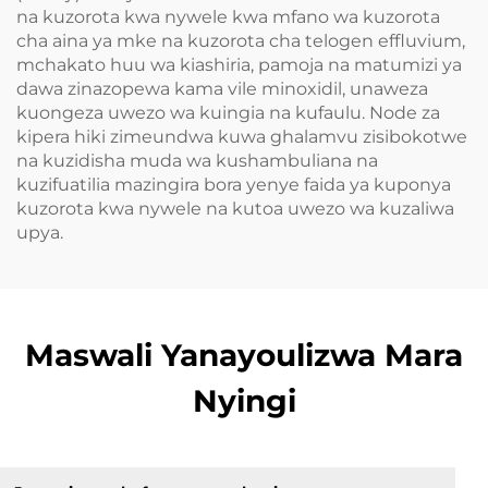
na kuzorota kwa nywele kwa mfano wa kuzorota
cha aina ya mke na kuzorota cha telogen effluvium,
mchakato huu wa kiashiria, pamoja na matumizi ya
dawa zinazopewa kama vile minoxidil, unaweza
kuongeza uwezo wa kuingia na kufaulu. Node za
kipera hiki zimeundwa kuwa ghalamvu zisibokotwe
na kuzidisha muda wa kushambuliana na
kuzifuatilia mazingira bora yenye faida ya kuponya
kuzorota kwa nywele na kutoa uwezo wa kuzaliwa
upya.
Maswali Yanayoulizwa Mara
Nyingi