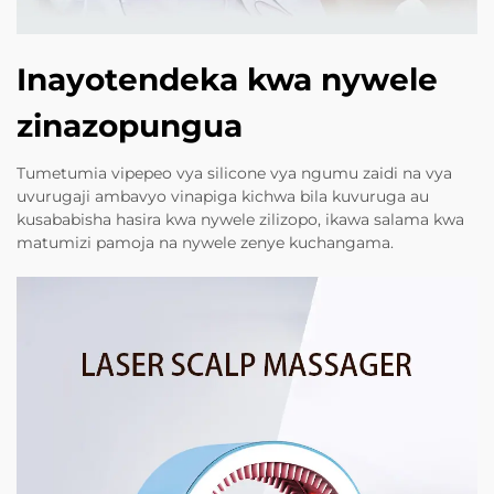
Inayotendeka kwa nywele
zinazopungua
Tumetumia vipepeo vya silicone vya ngumu zaidi na vya
uvurugaji ambavyo vinapiga kichwa bila kuvuruga au
kusababisha hasira kwa nywele zilizopo, ikawa salama kwa
matumizi pamoja na nywele zenye kuchangama.