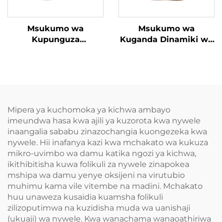
Msukumo wa
Msukumo wa
Kupunguza
Kuganda Dinamiki wa
Tenosynovitis wa
Mguu
Mikono
Mipera ya kuchomoka ya kichwa ambayo
imeundwa hasa kwa ajili ya kuzorota kwa nywele
inaangalia sababu zinazochangia kuongezeka kwa
nywele. Hii inafanya kazi kwa mchakato wa kukuza
mikro-uvimbo wa damu katika ngozi ya kichwa,
ikithibitisha kuwa folikuli za nywele zinapokea
mshipa wa damu yenye oksijeni na virutubio
muhimu kama vile vitembe na madini. Mchakato
huu unaweza kusaidia kuamsha folikuli
zilizoputimwa na kuzidisha muda wa uanishaji
(ukuaji) wa nywele. Kwa wanachama wanaoathiriwa