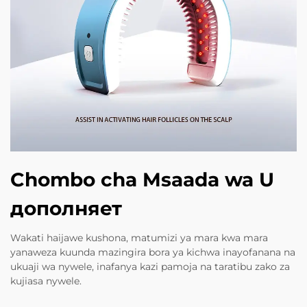
Chombo cha Msaada wa U
дополняет
Wakati haijawe kushona, matumizi ya mara kwa mara
yanaweza kuunda mazingira bora ya kichwa inayofanana na
ukuaji wa nywele, inafanya kazi pamoja na taratibu zako za
kujiasa nywele.