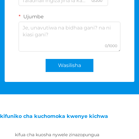
0/200
Ujumbe
0/1000
Wasilisha
kifuniko cha kuchomoka kwenye kichwa
kifua cha kuosha nywele zinazopungua