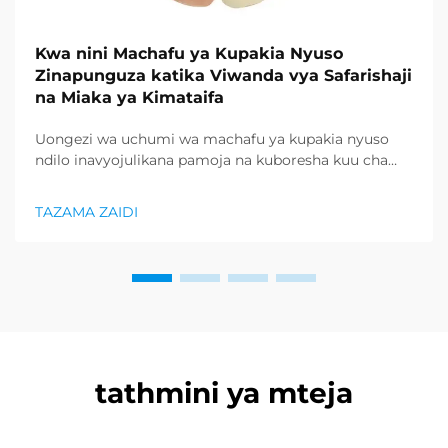
Kwa nini Machafu ya Kupakia Nyuso
Zinapunguza katika Viwanda vya Safarishaji
na Miaka ya Kimataifa
Uongezi wa uchumi wa machafu ya kupakia nyuso
ndilo inavyojulikana pamoja na kuboresha kuu cha
biashara ya mtandao na biashara ya safri. Machafu ya
kupakia nyuso yanayotumika zinapendeza sasa kwa
TAZAMA ZAIDI
sababu ya wanajamii walioathiriwa na wasomaji wa
usimamu wa ajira na watafari. Vienesho hivyo
vinavyosaidia...
tathmini ya mteja