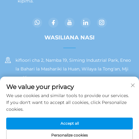
kipima.
WASILIANA NASI
kifloori cha 2, Namba 19, Siming Industrial Park, Eneo
la Bahari la Mashariki la Huan, Wilaya la Tong'an, Mji
wa Xiamen
We value your privacy
+86 13215929911
We use cookies and similar tools to provide our services.
If you don't want to accept all cookies, click Personalize
[email protected]
cookies.
Accept all
Hakiki © 2025 na Jamooz (Xiamen) Technology Co., Ltd.
Sera ya
Faragha
Personalize cookies