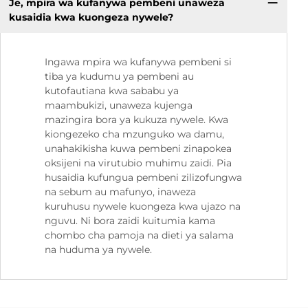
Je, mpira wa kufanywa pembeni unaweza
kusaidia kwa kuongeza nywele?
Ingawa mpira wa kufanywa pembeni si
tiba ya kudumu ya pembeni au
kutofautiana kwa sababu ya
maambukizi, unaweza kujenga
mazingira bora ya kukuza nywele. Kwa
kiongezeko cha mzunguko wa damu,
unahakikisha kuwa pembeni zinapokea
oksijeni na virutubio muhimu zaidi. Pia
husaidia kufungua pembeni zilizofungwa
na sebum au mafunyo, inaweza
kuruhusu nywele kuongeza kwa ujazo na
nguvu. Ni bora zaidi kuitumia kama
chombo cha pamoja na dieti ya salama
na huduma ya nywele.