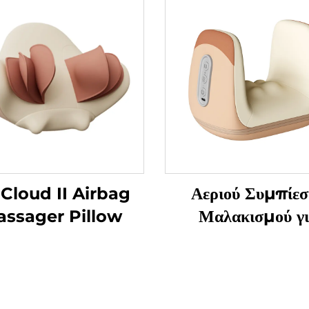
 Cloud II Airbag
Αεριού Συμπίεσ
ssager Pillow
Μαλακισμού γ
Αποφύγματα
Τενοσυνοβίτιδας 
Χειριδιά