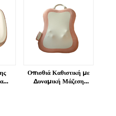
ης
Οπισθιά Καθιστική με
ια
Δυναμική Μάζεση
Μαλακισμού
στα