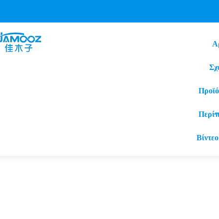
Α
Σχ
Προϊό
Περί
Βίντεο