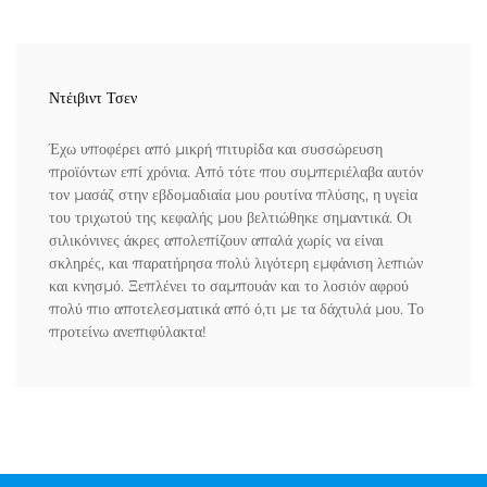
Ντέιβιντ Τσεν
Έχω υποφέρει από μικρή πιτυρίδα και συσσώρευση
προϊόντων επί χρόνια. Από τότε που συμπεριέλαβα αυτόν
τον μασάζ στην εβδομαδιαία μου ρουτίνα πλύσης, η υγεία
του τριχωτού της κεφαλής μου βελτιώθηκε σημαντικά. Οι
σιλικόνινες άκρες απολεπίζουν απαλά χωρίς να είναι
σκληρές, και παρατήρησα πολύ λιγότερη εμφάνιση λεπιών
και κνησμό. Ξεπλένει το σαμπουάν και το λοσιόν αφρού
πολύ πιο αποτελεσματικά από ό,τι με τα δάχτυλά μου. Το
προτείνω ανεπιφύλακτα!