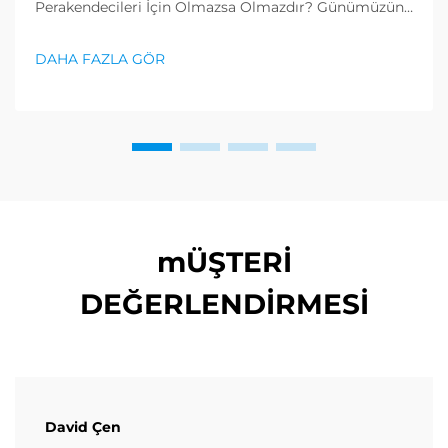
Perakendecileri İçin Olmazsa Olmazdır? Günümüzün
hızlı tempolu dünyasında, stres ve oturarak yaşam
tarzı norm haline gelirken tüketiciler, fiziksel ve
DAHA FAZLA GÖR
zihinsel sağlıklarını öne çıkarmak için etkili yollar
arayışına girmektedir...
mÜŞTERİ
DEĞERLENDİRMESİ
David Çen