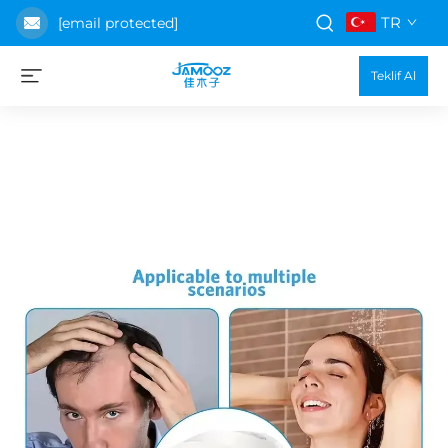
TR
[email protected]
Teklif Al