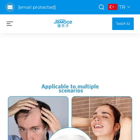
TR
[email protected]
Teklif Al