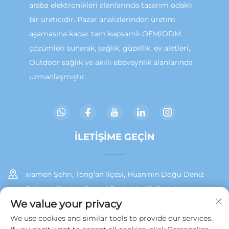
araba elektronikleri alanlarında tasarım odaklı
bir üreticidir. Pazar analizlerinden üretim
aşamasına kadar tam kapsamlı OEM/ODM
çözümleri sunarak, sağlık, güzellik, ev aletleri,
Outdoor sağlık ve akıllı ebeveynlik alanlarında
uzmanlaşmıştır.
İLETIŞIME GEÇIN
xiamen Şehri, Tong'an İlçesi, Huan'nın Doğu Deniz
Bölgesi, Siming Sanayi Parkı, No. 19, 2. Kat
We value your privacy
+86 13215929911
We use cookies and similar tools to provide our services.