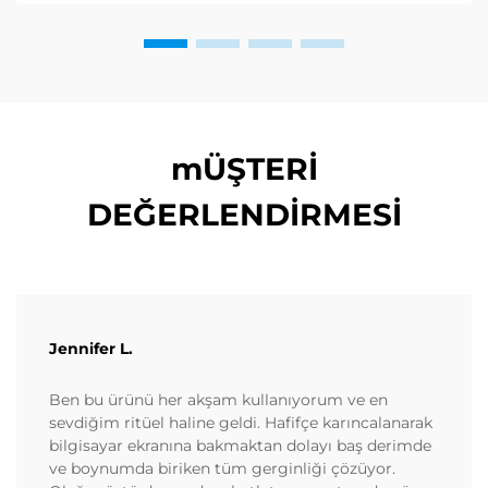
mÜŞTERİ
DEĞERLENDİRMESİ
Jennifer L.
Ben bu ürünü her akşam kullanıyorum ve en
sevdiğim ritüel haline geldi. Hafifçe karıncalanarak
bilgisayar ekranına bakmaktan dolayı baş derimde
ve boynumda biriken tüm gerginliği çözüyor.