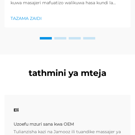
kuwa masajeri mafuatizo walikuwa hasa kundi la
bidhaa lilionyeshwa zaidi katika sektor ya afya na
uzuri, na kupunguza kiasi kikubwa cha bidhaa za
TAZAMA ZAIDI
kurejesha. Wakuzaji wamekuwa wamefahamu ...
tathmini ya mteja
Eli
Uzoefu mzuri sana kwa OEM
Tulianzisha kazi na Jamooz ili tuandike massajer ya