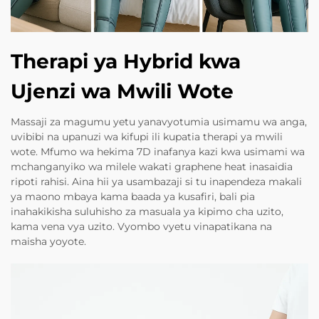
Therapi ya Hybrid kwa
Ujenzi wa Mwili Wote
Massaji za magumu yetu yanavyotumia usimamu wa anga,
uvibibi na upanuzi wa kifupi ili kupatia therapi ya mwili
wote. Mfumo wa hekima 7D inafanya kazi kwa usimami wa
mchanganyiko wa milele wakati graphene heat inasaidia
ripoti rahisi. Aina hii ya usambazaji si tu inapendeza makali
ya maono mbaya kama baada ya kusafiri, bali pia
inahakikisha suluhisho za masuala ya kipimo cha uzito,
kama vena vya uzito. Vyombo vyetu vinapatikana na
maisha yoyote.