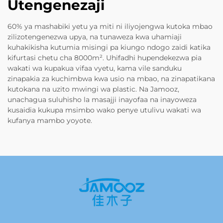
Utengenezaji
60% ya mashabiki yetu ya miti ni iliyojengwa kutoka mbao
zilizotengenezwa upya, na tunaweza kwa uhamiaji
kuhakikisha kutumia misingi pa kiungo ndogo zaidi katika
kifurtasi chetu cha 8000m². Uhifadhi hupendekezwa pia
wakati wa kupakua vifaa vyetu, kama vile sanduku
zinapakia za kuchimbwa kwa usio na mbao, na zinapatikana
kutokana na uzito mwingi wa plastic. Na Jamooz,
unachagua suluhisho la masajji inayofaa na inayoweza
kusaidia kukupa msimbo wako penye utulivu wakati wa
kufanya mambo yoyote.