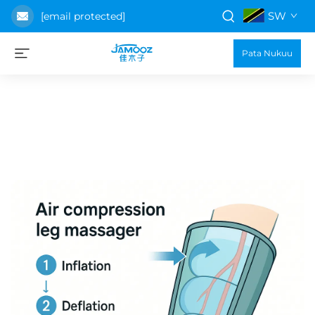
SW
[email protected]
Pata Nukuu