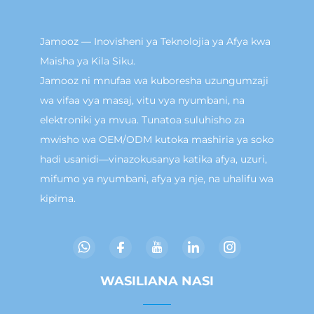
Jamooz — Inovisheni ya Teknolojia ya Afya kwa
Maisha ya Kila Siku.
Jamooz ni mnufaa wa kuboresha uzungumzaji
wa vifaa vya masaj, vitu vya nyumbani, na
elektroniki ya mvua. Tunatoa suluhisho za
mwisho wa OEM/ODM kutoka mashiria ya soko
hadi usanidi—vinazokusanya katika afya, uzuri,
mifumo ya nyumbani, afya ya nje, na uhalifu wa
kipima.
WASILIANA NASI