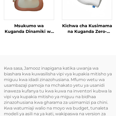
Msukumo wa
Kichwa cha Kusimama
Kuganda Dinamiki wa
na Kuganda Zero-
Mguu
Pressure
Kwa sasa, Jamooz inapigana katika uwanja wa
biashara kwa kuwasilisha vipi vya kupakia mitisho ya
miguu kwa idadi zinazohusiana. Mfumo wetu wa
usambazaji pamoja na mchakato yetu ya usanidi
inaweza kufanya tu kwa kuwa na inventori kubwa la
vipi vya kupakia mitisho ya miguu na bidhaa
zinazohusiana kwa gharama za usimamizi pa chini.
Kwa watumiaji walio na moyo wa budget, tunaleta
modeli ya asili na ya kati, wakipaswa na version za