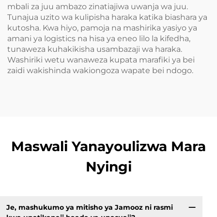
mbali za juu ambazo zinatiajiwa uwanja wa juu.
Tunajua uzito wa kulipisha haraka katika biashara ya
kutosha. Kwa hiyo, pamoja na mashirika yasiyo ya
amani ya logistics na hisa ya eneo lilo la kifedha,
tunaweza kuhakikisha usambazaji wa haraka.
Washiriki wetu wanaweza kupata marafiki ya bei
zaidi wakishinda wakiongoza wapate bei ndogo.
Maswali Yanayoulizwa Mara
Nyingi
Je, mashukumo ya mitisho ya Jamooz ni rasmi