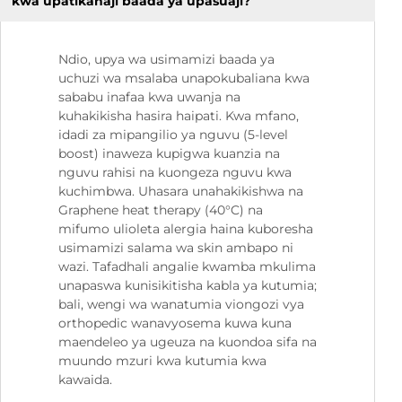
kwa upatikanaji baada ya upasuaji?
Ndio, upya wa usimamizi baada ya
uchuzi wa msalaba unapokubaliana kwa
sababu inafaa kwa uwanja na
kuhakikisha hasira haipati. Kwa mfano,
idadi za mipangilio ya nguvu (5-level
boost) inaweza kupigwa kuanzia na
nguvu rahisi na kuongeza nguvu kwa
kuchimbwa. Uhasara unahakikishwa na
Graphene heat therapy (40°C) na
mifumo ulioleta alergia haina kuboresha
usimamizi salama wa skin ambapo ni
wazi. Tafadhali angalie kwamba mkulima
unapaswa kunisikitisha kabla ya kutumia;
bali, wengi wa wanatumia viongozi vya
orthopedic wanavyosema kuwa kuna
maendeleo ya ugeuza na kuondoa sifa na
muundo mzuri kwa kutumia kwa
kawaida.