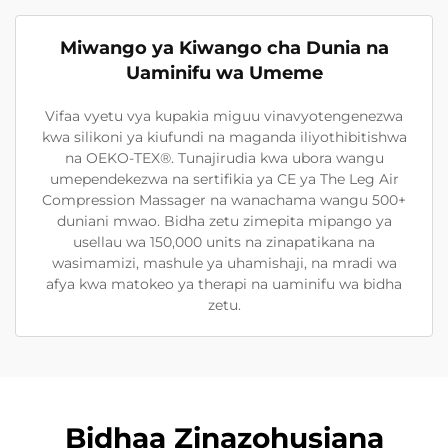
Miwango ya Kiwango cha Dunia na
Uaminifu wa Umeme
Vifaa vyetu vya kupakia miguu vinavyotengenezwa
kwa silikoni ya kiufundi na maganda iliyothibitishwa
na OEKO-TEX®. Tunajirudia kwa ubora wangu
umependekezwa na sertifikia ya CE ya The Leg Air
Compression Massager na wanachama wangu 500+
duniani mwao. Bidha zetu zimepita mipango ya
usellau wa 150,000 units na zinapatikana na
wasimamizi, mashule ya uhamishaji, na mradi wa
afya kwa matokeo ya therapi na uaminifu wa bidha
zetu.
Bidhaa Zinazohusiana