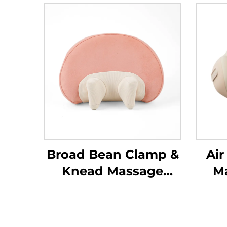
Broad Bean Clamp &
Air
Knead Massage
Ma
Pillow MINIPillow