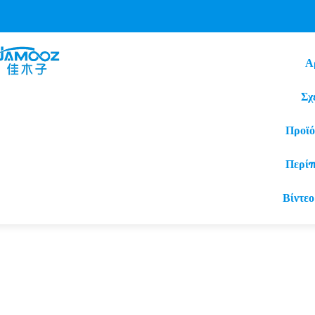
Α
Σχ
Προϊό
Περί
Βίντεο