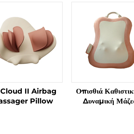
 Cloud II Airbag
Οπισθιά Καθιστικ
ssager Pillow
Δυναμική Μάζε
Μαλακισμού