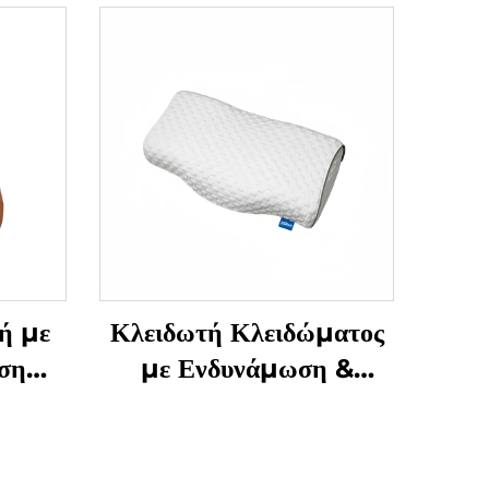
ή με
Κλειδωτή Κλειδώματος
ση
με Ενδυνάμωση &
Μάζεση Γρανάζας
Υπνόου