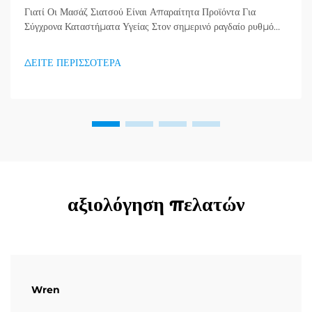
Γιατί Οι Μασάζ Σιατσού Είναι Απαραίτητα Προϊόντα Για
Σύγχρονα Καταστήματα Υγείας Στον σημερινό ραγδαίο ρυθμό
ζωής, όπου το άγχος και οι ακίνητες συνήθειες έχουν γίνει η νέα
πραγματικότητα, οι καταναλωτές αναζητούν όλο και
ΔΕΙΤΕ ΠΕΡΙΣΣΟΤΕΡΑ
περισσότερο αποτελεσματικούς τρόπους να δίνουν
προτεραιότητα στη σωματική και νοητική τους υγεία...
αξιολόγηση πελατών
Wren