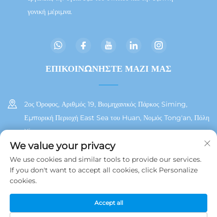
γονική μέριμνα.
ΕΠΙΚΟΙΝΩΝΗΣΤΕ ΜΑΖΙ ΜΑΣ
2ος Όροφος, Αριθμός 19, Βιομηχανικός Πάρκος Siming,
Εμπορική Περιοχή East Sea του Huan, Νομός Tong'an, Πόλη
Xiamen
We value your privacy
+86 13215929911
We use cookies and similar tools to provide our services.
If you don't want to accept all cookies, click Personalize
[email protected]
cookies.
Accept all
Δικαιώματα Πνευματικής Ιδιοκτησίας © 2025 από τη Jamooz (Xiamen)
Technology Co., Ltd.
Πολιτική Απορρήτου