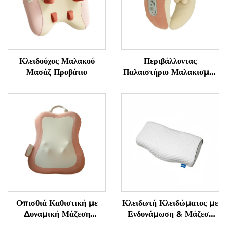
Κλειδούχος Μαλακού
Περιβάλλοντας
Μασάζ Προβάτιο
Παλαιστήριο Μαλακισμού
για τον Αυχένα σε
Κατασχεδιασμένο U-Σχήμα
Οπισθιά Καθιστική με
Κλειδωτή Κλειδώματος με
Δυναμική Μάζεση
Ενδυνάμωση & Μάζεση
Μαλακισμού
Γρανάζας Υπνόου