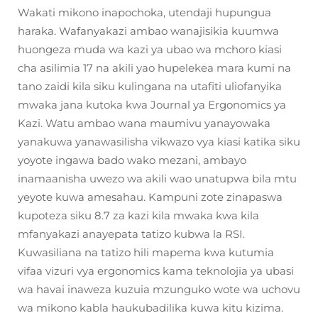
Wakati mikono inapochoka, utendaji hupungua
haraka. Wafanyakazi ambao wanajisikia kuumwa
huongeza muda wa kazi ya ubao wa mchoro kiasi
cha asilimia 17 na akili yao hupelekea mara kumi na
tano zaidi kila siku kulingana na utafiti uliofanyika
mwaka jana kutoka kwa Journal ya Ergonomics ya
Kazi. Watu ambao wana maumivu yanayowaka
yanakuwa yanawasilisha vikwazo vya kiasi katika siku
yoyote ingawa bado wako mezani, ambayo
inamaanisha uwezo wa akili wao unatupwa bila mtu
yeyote kuwa amesahau. Kampuni zote zinapaswa
kupoteza siku 8.7 za kazi kila mwaka kwa kila
mfanyakazi anayepata tatizo kubwa la RSI.
Kuwasiliana na tatizo hili mapema kwa kutumia
vifaa vizuri vya ergonomics kama teknolojia ya ubasi
wa havai inaweza kuzuia mzunguko wote wa uchovu
wa mikono kabla haukubadilika kuwa kitu kizima.