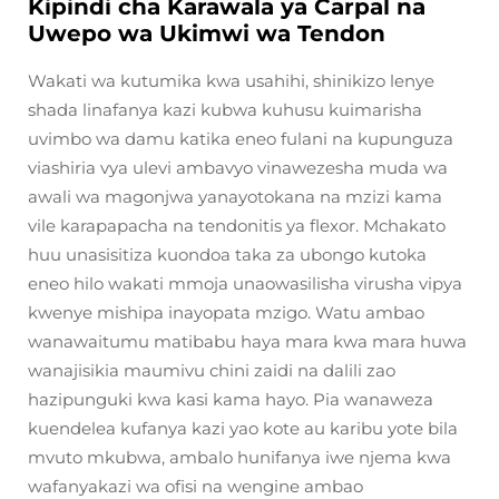
Kipindi cha Karawala ya Carpal na
Uwepo wa Ukimwi wa Tendon
Wakati wa kutumika kwa usahihi, shinikizo lenye
shada linafanya kazi kubwa kuhusu kuimarisha
uvimbo wa damu katika eneo fulani na kupunguza
viashiria vya ulevi ambavyo vinawezesha muda wa
awali wa magonjwa yanayotokana na mzizi kama
vile karapapacha na tendonitis ya flexor. Mchakato
huu unasisitiza kuondoa taka za ubongo kutoka
eneo hilo wakati mmoja unaowasilisha virusha vipya
kwenye mishipa inayopata mzigo. Watu ambao
wanawaitumu matibabu haya mara kwa mara huwa
wanajisikia maumivu chini zaidi na dalili zao
hazipunguki kwa kasi kama hayo. Pia wanaweza
kuendelea kufanya kazi yao kote au karibu yote bila
mvuto mkubwa, ambalo hunifanya iwe njema kwa
wafanyakazi wa ofisi na wengine ambao