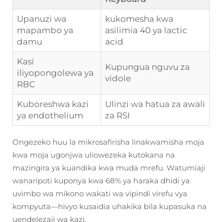
Upanuzi wa
kukomesha kwa
mapambo ya
asilimia 40 ya lactic
damu
acid
Kasi
Kupungua nguvu za
iliyopongolewa ya
vidole
RBC
Kuboreshwa kazi
Ulinzi wa hatua za awali
ya endothelium
za RSI
Ongezeko huu la mikrosafirisha linakwamisha moja
kwa moja ugonjwa uliowezeka kutokana na
mazingira ya kuandika kwa muda mrefu. Watumiaji
wanaripoti kuponya kwa 68% ya haraka dhidi ya
uvimbo wa mikono wakati wa vipindi virefu vya
kompyuta—hivyo kusaidia uhakika bila kupasuka na
uendelezaji wa kazi.