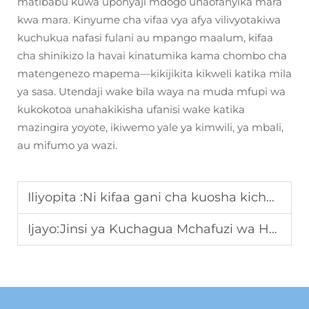
matibabu kuwa uponyaji mdogo unaofanyika mara
kwa mara. Kinyume cha vifaa vya afya vilivyotakiwa
kuchukua nafasi fulani au mpango maalum, kifaa
cha shinikizo la havai kinatumika kama chombo cha
matengenezo mapema—kikijikita kikweli katika mila
ya sasa. Utendaji wake bila waya na muda mfupi wa
kukokotoa unahakikisha ufanisi wake katika
mazingira yoyote, ikiwemo yale ya kimwili, ya mbali,
au mifumo ya wazi.
Iliyopita :
Ni kifaa gani cha kuosha kichwa kinachopendwa katika matukio ya afya kwa ajili ya wafanyakazi?
Ijayo:
Jinsi ya Kuchagua Mchafuzi wa Hewa wa Kufaa?