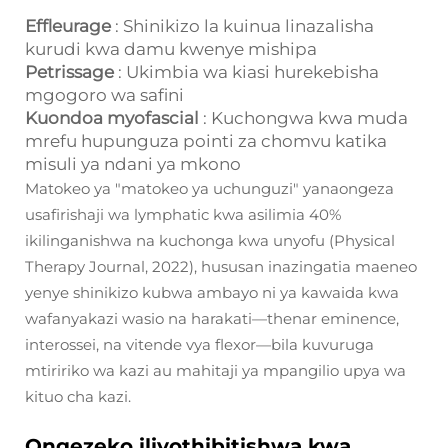
Effleurage
: Shinikizo la kuinua linazalisha
kurudi kwa damu kwenye mishipa
Petrissage
: Ukimbia wa kiasi hurekebisha
mgogoro wa safini
Kuondoa myofascial
: Kuchongwa kwa muda
mrefu hupunguza pointi za chomvu katika
misuli ya ndani ya mkono
Matokeo ya "matokeo ya uchunguzi" yanaongeza
usafirishaji wa lymphatic kwa asilimia 40%
ikilinganishwa na kuchonga kwa unyofu (Physical
Therapy Journal, 2022), hususan inazingatia maeneo
yenye shinikizo kubwa ambayo ni ya kawaida kwa
wafanyakazi wasio na harakati—thenar eminence,
interossei, na vitende vya flexor—bila kuvuruga
mtiririko wa kazi au mahitaji ya mpangilio upya wa
kituo cha kazi.
Ongezeko iliyothibitishwa kwa