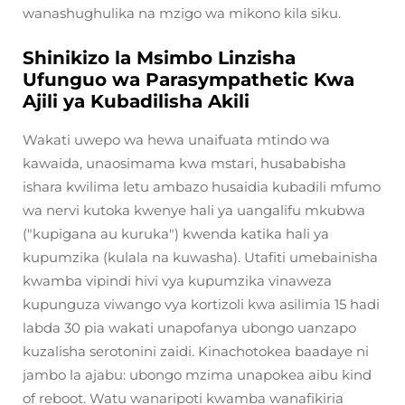
wanashughulika na mzigo wa mikono kila siku.
Shinikizo la Msimbo Linzisha
Ufunguo wa Parasympathetic Kwa
Ajili ya Kubadilisha Akili
Wakati uwepo wa hewa unaifuata mtindo wa
kawaida, unaosimama kwa mstari, husababisha
ishara kwilima letu ambazo husaidia kubadili mfumo
wa nervi kutoka kwenye hali ya uangalifu mkubwa
("kupigana au kuruka") kwenda katika hali ya
kupumzika (kulala na kuwasha). Utafiti umebainisha
kwamba vipindi hivi vya kupumzika vinaweza
kupunguza viwango vya kortizoli kwa asilimia 15 hadi
labda 30 pia wakati unapofanya ubongo uanzapo
kuzalisha serotonini zaidi. Kinachotokea baadaye ni
jambo la ajabu: ubongo mzima unapokea aibu kind
of reboot. Watu wanaripoti kwamba wanafikiria