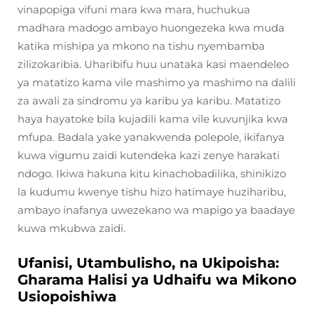
vinapopiga vifuni mara kwa mara, huchukua
madhara madogo ambayo huongezeka kwa muda
katika mishipa ya mkono na tishu nyembamba
zilizokaribia. Uharibifu huu unataka kasi maendeleo
ya matatizo kama vile mashimo ya mashimo na dalili
za awali za sindromu ya karibu ya karibu. Matatizo
haya hayatoke bila kujadili kama vile kuvunjika kwa
mfupa. Badala yake yanakwenda polepole, ikifanya
kuwa vigumu zaidi kutendeka kazi zenye harakati
ndogo. Ikiwa hakuna kitu kinachobadilika, shinikizo
la kudumu kwenye tishu hizo hatimaye huziharibu,
ambayo inafanya uwezekano wa mapigo ya baadaye
kuwa mkubwa zaidi.
Ufanisi, Utambulisho, na Ukipoisha:
Gharama Halisi ya Udhaifu wa Mikono
Usiopoishiwa