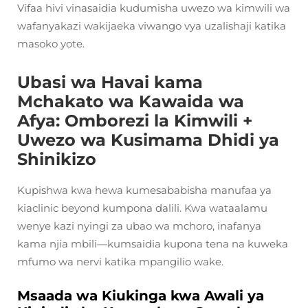
Vifaa hivi vinasaidia kudumisha uwezo wa kimwili wa
wafanyakazi wakijaeka viwango vya uzalishaji katika
masoko yote.
Ubasi wa Havai kama
Mchakato wa Kawaida wa
Afya: Omborezi la Kimwili +
Uwezo wa Kusimama Dhidi ya
Shinikizo
Kupishwa kwa hewa kumesababisha manufaa ya
kiaclinic beyond kumpona dalili. Kwa wataalamu
wenye kazi nyingi za ubao wa mchoro, inafanya
kama njia mbili—kumsaidia kupona tena na kuweka
mfumo wa nervi katika mpangilio wake.
Msaada wa Kiukinga kwa Awali ya