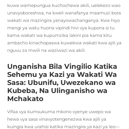
kuwa wamepungua kuchochewa akili, uelekezo wao
unavyoboreshwa, na kweli wanafanya maamuzi bora
wakati wa mazingira yanayowachanganya. Kwa hiyo
mengi ya watu huona vipindi hivi vya kupona si tu
kama wakati wa kupumzika lakini pia kama kitu
ambacho kinachopaswa kuwekwa wakati kwa ajili ya
nguvu za mwili na waziwazi wa akili.
Unganisha Bila Vingilio Katika
Sehemu ya Kazi ya Wakati Wa
Sasa: Ubunifu, Uwezekano wa
Kubeba, Na Ulinganisho wa
Mchakato
Vifaa vya kumsukuma mkono vyenye uwepo wa
hewa vya sasa vinavyotengenezwa kwa ajili ya
kuingia kwa urahisi katika mazingira ya kazi ya leo—