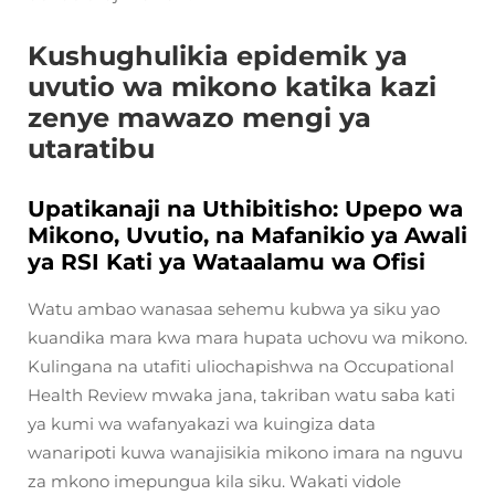
Kushughulikia epidemik ya
uvutio wa mikono katika kazi
zenye mawazo mengi ya
utaratibu
Upatikanaji na Uthibitisho: Upepo wa
Mikono, Uvutio, na Mafanikio ya Awali
ya RSI Kati ya Wataalamu wa Ofisi
Watu ambao wanasaa sehemu kubwa ya siku yao
kuandika mara kwa mara hupata uchovu wa mikono.
Kulingana na utafiti uliochapishwa na Occupational
Health Review mwaka jana, takriban watu saba kati
ya kumi wa wafanyakazi wa kuingiza data
wanaripoti kuwa wanajisikia mikono imara na nguvu
za mkono imepungua kila siku. Wakati vidole