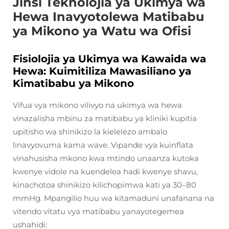
Jinsi Teknolojia ya Ukimya wa
Hewa Inavyotolewa Matibabu
ya Mikono ya Watu wa Ofisi
Fisiolojia ya Ukimya wa Kawaida wa
Hewa: Kuimitiliza Mawasiliano ya
Kimatibabu ya Mikono
Vifua vya mikono vilivyo na ukimya wa hewa
vinazalisha mbinu za matibabu ya kliniki kupitia
upitisho wa shinikizo la kielelezo ambalo
linavyovuma kama wave. Vipande vya kuinflata
vinahusisha mkono kwa mtindo unaanza kutoka
kwenye vidole na kuendelea hadi kwenye shavu,
kinachotoa shinikizo kilichopimwa kati ya 30–80
mmHg. Mpangilio huu wa kitamaduni unafanana na
vitendo vitatu vya matibabu yanayotegemea
ushahidi: