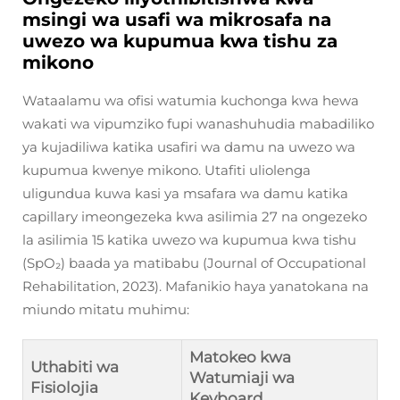
msingi wa usafi wa mikrosafa na
uwezo wa kupumua kwa tishu za
mikono
Wataalamu wa ofisi watumia kuchonga kwa hewa
wakati wa vipumziko fupi wanashuhudia mabadiliko
ya kujadiliwa katika usafiri wa damu na uwezo wa
kupumua kwenye mikono. Utafiti uliolenga
uligundua kuwa kasi ya msafara wa damu katika
capillary imeongezeka kwa asilimia 27 na ongezeko
la asilimia 15 katika uwezo wa kupumua kwa tishu
(SpO₂) baada ya matibabu (Journal of Occupational
Rehabilitation, 2023). Mafanikio haya yanatokana na
miundo mitatu muhimu:
Matokeo kwa
Uthabiti wa
Watumiaji wa
Fisiolojia
Keyboard