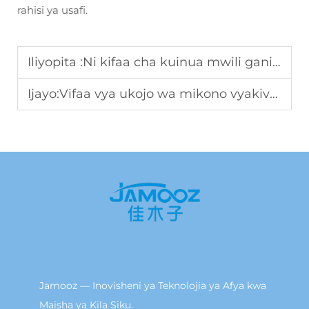
rahisi ya usafi.
Iliyopita :
Ni kifaa cha kuinua mwili gani kinachofikia vyanzo vya usalama wa vifaa vya biashara?
Ijayo:
Vifaa vya ukojo wa mikono vyakivutia jinsi gani afya ya mahali pa kazi?
Jamooz — Inovisheni ya Teknolojia ya Afya kwa
Maisha ya Kila Siku.