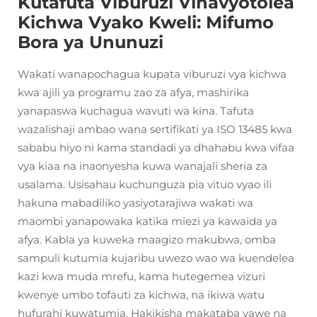
Kutafuta Viburuzi Vinavyotolea
Kichwa Vyako Kweli: Mifumo
Bora ya Ununuzi
Wakati wanapochagua kupata viburuzi vya kichwa
kwa ajili ya programu zao za afya, mashirika
yanapaswa kuchagua wavuti wa kina. Tafuta
wazalishaji ambao wana sertifikati ya ISO 13485 kwa
sababu hiyo ni kama standadi ya dhahabu kwa vifaa
vya kiaa na inaonyesha kuwa wanajali sheria za
usalama. Usisahau kuchunguza pia vituo vyao ili
hakuna mabadiliko yasiyotarajiwa wakati wa
maombi yanapowaka katika miezi ya kawaida ya
afya. Kabla ya kuweka maagizo makubwa, omba
sampuli kutumia kujaribu uwezo wao wa kuendelea
kazi kwa muda mrefu, kama hutegemea vizuri
kwenye umbo tofauti za kichwa, na ikiwa watu
hufurahi kuwatumia. Hakikisha makataba yawe na