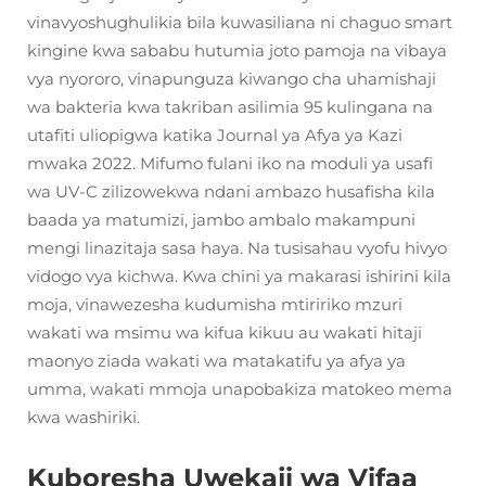
vinavyoshughulikia bila kuwasiliana ni chaguo smart
kingine kwa sababu hutumia joto pamoja na vibaya
vya nyororo, vinapunguza kiwango cha uhamishaji
wa bakteria kwa takriban asilimia 95 kulingana na
utafiti uliopigwa katika Journal ya Afya ya Kazi
mwaka 2022. Mifumo fulani iko na moduli ya usafi
wa UV-C zilizowekwa ndani ambazo husafisha kila
baada ya matumizi, jambo ambalo makampuni
mengi linazitaja sasa haya. Na tusisahau vyofu hivyo
vidogo vya kichwa. Kwa chini ya makarasi ishirini kila
moja, vinawezesha kudumisha mtiririko mzuri
wakati wa msimu wa kifua kikuu au wakati hitaji
maonyo ziada wakati wa matakatifu ya afya ya
umma, wakati mmoja unapobakiza matokeo mema
kwa washiriki.
Kuboresha Uwekaji wa Vifaa