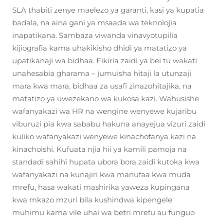
SLA thabiti zenye maelezo ya garanti, kasi ya kupatia
badala, na aina gani ya msaada wa teknolojia
inapatikana. Sambaza viwanda vinavyotupilia
kijiografia kama uhakikisho dhidi ya matatizo ya
upatikanaji wa bidhaa. Fikiria zaidi ya bei tu wakati
unahesabia gharama – jumuisha hitaji la utunzaji
mara kwa mara, bidhaa za usafi zinazohitajika, na
matatizo ya uwezekano wa kukosa kazi. Wahusishe
wafanyakazi wa HR na wengine wenyewe kujaribu
viburuzi pia kwa sababu hakuna anayejua vizuri zaidi
kuliko wafanyakazi wenyewe kinachofanya kazi na
kinachoishi. Kufuata njia hii ya kamili pamoja na
standadi sahihi hupata ubora bora zaidi kutoka kwa
wafanyakazi na kunajiri kwa manufaa kwa muda
mrefu, hasa wakati mashirika yaweza kupingana
kwa mkazo mzuri bila kushindwa kipengele
muhimu kama vile uhai wa betri mrefu au funguo