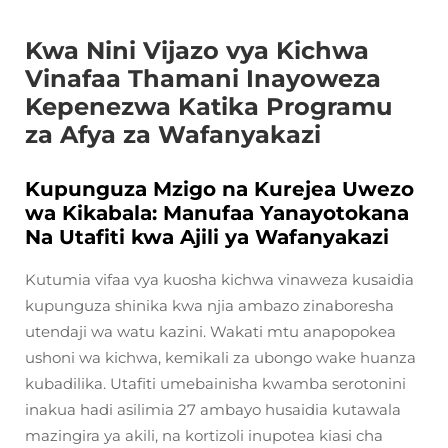
Kwa Nini Vijazo vya Kichwa
Vinafaa Thamani Inayoweza
Kepenezwa Katika Programu
za Afya za Wafanyakazi
Kupunguza Mzigo na Kurejea Uwezo
wa Kikabala: Manufaa Yanayotokana
Na Utafiti kwa Ajili ya Wafanyakazi
Kutumia vifaa vya kuosha kichwa vinaweza kusaidia
kupunguza shinika kwa njia ambazo zinaboresha
utendaji wa watu kazini. Wakati mtu anapopokea
ushoni wa kichwa, kemikali za ubongo wake huanza
kubadilika. Utafiti umebainisha kwamba serotonini
inakua hadi asilimia 27 ambayo husaidia kutawala
mazingira ya akili, na kortizoli inupotea kiasi cha