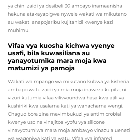
ya chini zaidi ya desibeli 30 ambayo inamaanisha
hakuna atakayapigwa nywele wakati wa mikutano
au wakati anapojaribu kujitahidi kwenye kazi
muhimu.
Vifaa vya kuosha kichwa vyenye
usafi, bila kuwasiliana au
yanayotumika mara moja kwa
matumizi ya pamoja
Wakati wa mpango wa mikutano kubwa ya kisheria
ambapo watu zaidi ya mia moja inaweza kupita, ni
vizuri kutumia vifaa vilivyoundwa hasa kwa ajili ya
kushiriki kwa usalama kati ya wanachama wengi.
Chaguo bora zina mavimbukuzi ya antimicrobial
kwenye uso na vinajitoa vyofu vya silicone
vinavyotumiwa mara moja ambavyo vinazuia uenezi
wa wagonjwa kati ya watu. Vifaa vya infrared