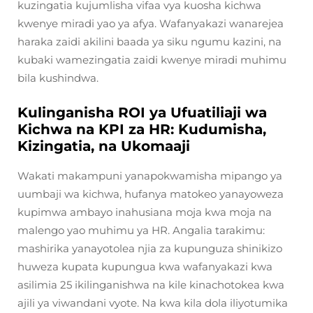
kuzingatia kujumlisha vifaa vya kuosha kichwa
kwenye miradi yao ya afya. Wafanyakazi wanarejea
haraka zaidi akilini baada ya siku ngumu kazini, na
kubaki wamezingatia zaidi kwenye miradi muhimu
bila kushindwa.
Kulinganisha ROI ya Ufuatiliaji wa
Kichwa na KPI za HR: Kudumisha,
Kizingatia, na Ukomaaji
Wakati makampuni yanapokwamisha mipango ya
uumbaji wa kichwa, hufanya matokeo yanayoweza
kupimwa ambayo inahusiana moja kwa moja na
malengo yao muhimu ya HR. Angalia tarakimu:
mashirika yanayotolea njia za kupunguza shinikizo
huweza kupata kupungua kwa wafanyakazi kwa
asilimia 25 ikilinganishwa na kile kinachotokea kwa
ajili ya viwandani vyote. Na kwa kila dola iliyotumika