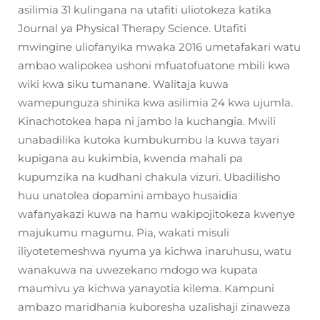
asilimia 31 kulingana na utafiti uliotokeza katika
Journal ya Physical Therapy Science. Utafiti
mwingine uliofanyika mwaka 2016 umetafakari watu
ambao walipokea ushoni mfuatofuatone mbili kwa
wiki kwa siku tumanane. Walitaja kuwa
wamepunguza shinika kwa asilimia 24 kwa ujumla.
Kinachotokea hapa ni jambo la kuchangia. Mwili
unabadilika kutoka kumbukumbu la kuwa tayari
kupigana au kukimbia, kwenda mahali pa
kupumzika na kudhani chakula vizuri. Ubadilisho
huu unatolea dopamini ambayo husaidia
wafanyakazi kuwa na hamu wakipojitokeza kwenye
majukumu magumu. Pia, wakati misuli
iliyotetemeshwa nyuma ya kichwa inaruhusu, watu
wanakuwa na uwezekano mdogo wa kupata
maumivu ya kichwa yanayotia kilema. Kampuni
ambazo maridhania kuboresha uzalishaji zinaweza