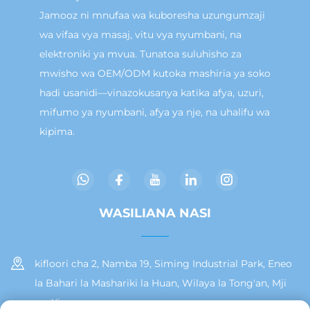
Jamooz ni mnufaa wa kuboresha uzungumzaji
wa vifaa vya masaj, vitu vya nyumbani, na
elektroniki ya mvua. Tunatoa suluhisho za
mwisho wa OEM/ODM kutoka mashiria ya soko
hadi usanidi—vinazokusanya katika afya, uzuri,
mifumo ya nyumbani, afya ya nje, na uhalifu wa
kipima.
WASILIANA NASI
kifloori cha 2, Namba 19, Siming Industrial Park, Eneo
la Bahari la Mashariki la Huan, Wilaya la Tong'an, Mji
wa Xiamen