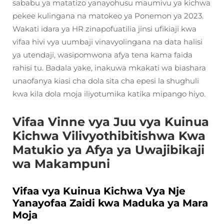
sababu ya matatizo yanayohusu maumivu ya kichwa
pekee kulingana na matokeo ya Ponemon ya 2023.
Wakati idara ya HR zinapofuatilia jinsi ufikiaji kwa
vifaa hivi vya uumbaji vinavyolingana na data halisi
ya utendaji, wasipomwona afya tena kama faida
rahisi tu. Badala yake, inakuwa mkakati wa biashara
unaofanya kiasi cha dola sita cha epesi la shughuli
kwa kila dola moja iliyotumika katika mipango hiyo.
Vifaa Vinne vya Juu vya Kuinua
Kichwa Vilivyothibitishwa Kwa
Matukio ya Afya ya Uwajibikaji
wa Makampuni
Vifaa vya Kuinua Kichwa Vya Nje
Yanayofaa Zaidi kwa Maduka ya Mara
Moja