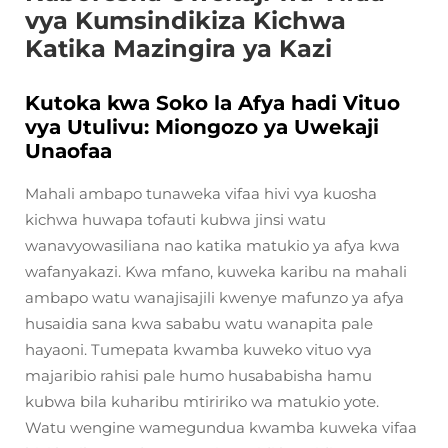
vya Kumsindikiza Kichwa
Katika Mazingira ya Kazi
Kutoka kwa Soko la Afya hadi Vituo
vya Utulivu: Miongozo ya Uwekaji
Unaofaa
Mahali ambapo tunaweka vifaa hivi vya kuosha
kichwa huwapa tofauti kubwa jinsi watu
wanavyowasiliana nao katika matukio ya afya kwa
wafanyakazi. Kwa mfano, kuweka karibu na mahali
ambapo watu wanajisajili kwenye mafunzo ya afya
husaidia sana kwa sababu watu wanapita pale
hayaoni. Tumepata kwamba kuweko vituo vya
majaribio rahisi pale humo husababisha hamu
kubwa bila kuharibu mtiririko wa matukio yote.
Watu wengine wamegundua kwamba kuweka vifaa