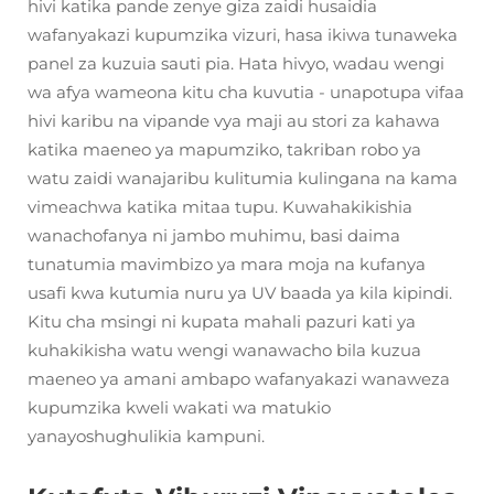
hivi katika pande zenye giza zaidi husaidia
wafanyakazi kupumzika vizuri, hasa ikiwa tunaweka
panel za kuzuia sauti pia. Hata hivyo, wadau wengi
wa afya wameona kitu cha kuvutia - unapotupa vifaa
hivi karibu na vipande vya maji au stori za kahawa
katika maeneo ya mapumziko, takriban robo ya
watu zaidi wanajaribu kulitumia kulingana na kama
vimeachwa katika mitaa tupu. Kuwahakikishia
wanachofanya ni jambo muhimu, basi daima
tunatumia mavimbizo ya mara moja na kufanya
usafi kwa kutumia nuru ya UV baada ya kila kipindi.
Kitu cha msingi ni kupata mahali pazuri kati ya
kuhakikisha watu wengi wanawacho bila kuzua
maeneo ya amani ambapo wafanyakazi wanaweza
kupumzika kweli wakati wa matukio
yanayoshughulikia kampuni.