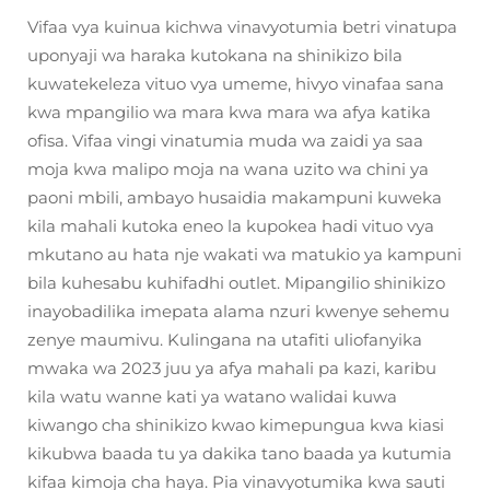
Vifaa vya kuinua kichwa vinavyotumia betri vinatupa
uponyaji wa haraka kutokana na shinikizo bila
kuwatekeleza vituo vya umeme, hivyo vinafaa sana
kwa mpangilio wa mara kwa mara wa afya katika
ofisa. Vifaa vingi vinatumia muda wa zaidi ya saa
moja kwa malipo moja na wana uzito wa chini ya
paoni mbili, ambayo husaidia makampuni kuweka
kila mahali kutoka eneo la kupokea hadi vituo vya
mkutano au hata nje wakati wa matukio ya kampuni
bila kuhesabu kuhifadhi outlet. Mipangilio shinikizo
inayobadilika imepata alama nzuri kwenye sehemu
zenye maumivu. Kulingana na utafiti uliofanyika
mwaka wa 2023 juu ya afya mahali pa kazi, karibu
kila watu wanne kati ya watano walidai kuwa
kiwango cha shinikizo kwao kimepungua kwa kiasi
kikubwa baada tu ya dakika tano baada ya kutumia
kifaa kimoja cha haya. Pia vinavyotumika kwa sauti