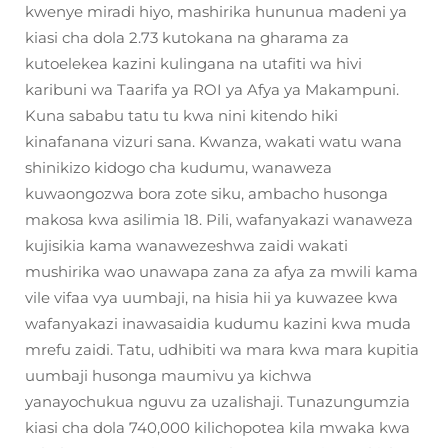
kwenye miradi hiyo, mashirika hununua madeni ya
kiasi cha dola 2.73 kutokana na gharama za
kutoelekea kazini kulingana na utafiti wa hivi
karibuni wa Taarifa ya ROI ya Afya ya Makampuni.
Kuna sababu tatu tu kwa nini kitendo hiki
kinafanana vizuri sana. Kwanza, wakati watu wana
shinikizo kidogo cha kudumu, wanaweza
kuwaongozwa bora zote siku, ambacho husonga
makosa kwa asilimia 18. Pili, wafanyakazi wanaweza
kujisikia kama wanawezeshwa zaidi wakati
mushirika wao unawapa zana za afya za mwili kama
vile vifaa vya uumbaji, na hisia hii ya kuwazee kwa
wafanyakazi inawasaidia kudumu kazini kwa muda
mrefu zaidi. Tatu, udhibiti wa mara kwa mara kupitia
uumbaji husonga maumivu ya kichwa
yanayochukua nguvu za uzalishaji. Tunazungumzia
kiasi cha dola 740,000 kilichopotea kila mwaka kwa