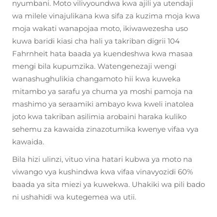
nyumbani. Moto vilivyoundwa kwa ajili ya utendaji
wa milele vinajulikana kwa sifa za kuzima moja kwa
moja wakati wanapojaa moto, ikiwawezesha uso
kuwa baridi kiasi cha hali ya takriban digrii 104
Fahrnheit hata baada ya kuendeshwa kwa masaa
mengi bila kupumzika. Watengenezaji wengi
wanashughulikia changamoto hii kwa kuweka
mitambo ya sarafu ya chuma ya moshi pamoja na
mashimo ya seraamiki ambayo kwa kweli inatolea
joto kwa takriban asilimia arobaini haraka kuliko
sehemu za kawaida zinazotumika kwenye vifaa vya
kawaida.
Bila hizi ulinzi, vituo vina hatari kubwa ya moto na
viwango vya kushindwa kwa vifaa vinavyozidi 60%
baada ya sita miezi ya kuwekwa. Uhakiki wa pili bado
ni ushahidi wa kutegemea wa utii.