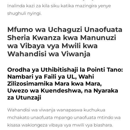
Inalinda kazi za kila siku katika mazingira yenye
shughuli nyingi.
Mfumo wa Uchaguzi Unaofuata
Sheria Kwanza kwa Manunuzi
wa Vibaya vya Mwili kwa
Wahandisi wa Viwanja
Orodha ya Uthibitishaji la Pointi Tano:
Nambari ya Faili ya UL, Wahi
Zilizosimamika Mara kwa Mara,
Uwezo wa Kuendeshwa, na Nyaraka
za Utunzaji
Wahandisi wa viwanja wanapaswa kuchukua
mchakato unaofuata mpango unaofuata mtindo wa
kisasa wakiongeza vibaya vya mwili vya biashara.