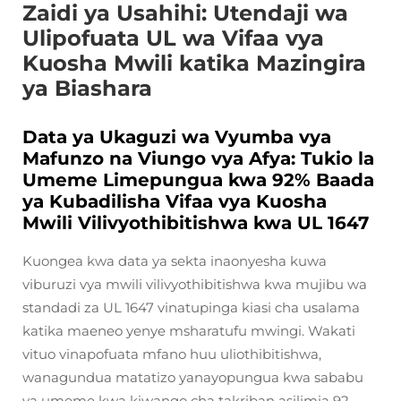
Zaidi ya Usahihi: Utendaji wa
Ulipofuata UL wa Vifaa vya
Kuosha Mwili katika Mazingira
ya Biashara
Data ya Ukaguzi wa Vyumba vya
Mafunzo na Viungo vya Afya: Tukio la
Umeme Limepungua kwa 92% Baada
ya Kubadilisha Vifaa vya Kuosha
Mwili Vilivyothibitishwa kwa UL 1647
Kuongea kwa data ya sekta inaonyesha kuwa
viburuzi vya mwili vilivyothibitishwa kwa mujibu wa
standadi za UL 1647 vinatupinga kiasi cha usalama
katika maeneo yenye msharatufu mwingi. Wakati
vituo vinapofuata mfano huu uliothibitishwa,
wanagundua matatizo yanayopungua kwa sababu
ya umeme kwa kiwango cha takriban asilimia 92