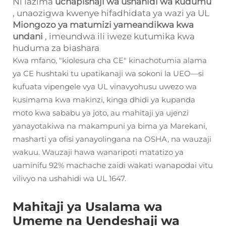
Ni lazima
uchapishaji wa ushahidi wa kudumu
, unaozigwa kwenye hifadhidata ya wazi ya UL
Miongozo ya matumizi yameandikwa kwa
undani
, imeundwa ili iweze kutumika kwa
huduma za biashara
Kwa mfano, "kiolesura cha CE" kinachotumia alama
ya CE hushtaki tu upatikanaji wa sokoni la UEO—si
kufuata vipengele vya UL vinavyohusu uwezo wa
kusimama kwa makinzi, kinga dhidi ya kupanda
moto kwa sababu ya joto, au mahitaji ya ujenzi
yanayotakiwa na makampuni ya bima ya Marekani,
masharti ya ofisi yanayolingana na OSHA, na wauzaji
wakuu. Wauzaji hawa wanaripoti matatizo ya
uaminifu 92% machache zaidi wakati wanapodai vitu
vilivyo na ushahidi wa UL 1647.
Mahitaji ya Usalama wa
Umeme na Uendeshaji wa