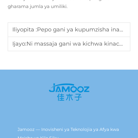
gharama jumla ya umiliki.
Iliyopita :
Pepo gani ya kupumzisha inakidhi mahitaji ya kununua kwa wingi kwa ajili ya biashara?
Ijayo:
Ni massaja gani wa kichwa kinachopendwa kwa matukio ya afya kwa ajili ya mashirika?
Jamooz — Inovisheni ya Teknolojia ya Afya kwa
Maisha ya Kila Siku.