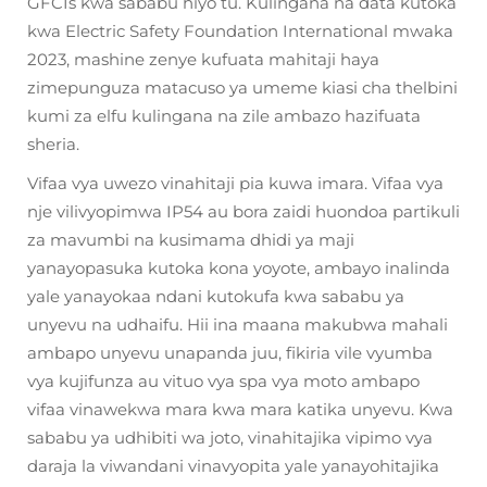
GFCIs kwa sababu hiyo tu. Kulingana na data kutoka
kwa Electric Safety Foundation International mwaka
2023, mashine zenye kufuata mahitaji haya
zimepunguza matacuso ya umeme kiasi cha thelbini
kumi za elfu kulingana na zile ambazo hazifuata
sheria.
Vifaa vya uwezo vinahitaji pia kuwa imara. Vifaa vya
nje vilivyopimwa IP54 au bora zaidi huondoa partikuli
za mavumbi na kusimama dhidi ya maji
yanayopasuka kutoka kona yoyote, ambayo inalinda
yale yanayokaa ndani kutokufa kwa sababu ya
unyevu na udhaifu. Hii ina maana makubwa mahali
ambapo unyevu unapanda juu, fikiria vile vyumba
vya kujifunza au vituo vya spa vya moto ambapo
vifaa vinawekwa mara kwa mara katika unyevu. Kwa
sababu ya udhibiti wa joto, vinahitajika vipimo vya
daraja la viwandani vinavyopita yale yanayohitajika