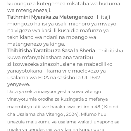
kupunguza kutegemea mkataba wa huduma
wa mtengenezaji.
Tathmini Nyaraka za Matengenezo
: Hitaji
miongozo halisi ya usafi, michoro ya mwayo,
na vigezo vya kasi ili kusaidia mafunzo ya
teknikiano wa ndani na mpango wa
matengenezo ya kinga.
Thibitisha Taratibu za Sasa la Sheria
: Thibitisha
kuwa mfanyabiashara ana taratibu
zilizowezeka zinazohusiana na mabadiliko
yanayotokana—kama vile maelekezo ya
usalama wa FDA na sasisho la UL 1647
yenyewe.
Data ya sekta inavyoonyesha kuwa vitengo
vinavyotumia orodha za kuzingatia zimefanya
maombi ya utii iwe haraka kwa asilimia 48 (
Kipindi
cha Usalama cha Vitengo
, 2024). Mfumo huu
unazuia majukumu ya usalama wakati unapong'aa
miaka ya uendeshaji wa vifaa na kupunguza