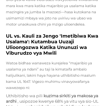
mara kwa mara katika majaribio ya usalama katika
mazingira ya jumba la mazoezi—hasa kutokana na
usimamizi mbaya wa joto na uvirivu wa ubao wa
motor unaokuwa chini ya mzigo ulioendelea.
UL vs. Kauli za Jengo 'Imetibiwa Kwa
Usalama': Kutambua Uuzaji
Ulioongozwa Katika Ununuzi wa
Viburudzo vya Mwili
Watoa bidhaa wanaweza kurejelea “majaribio ya
usalama ya ndani” au taji la kimataifa ambalo
halijulikani, lakini haya hayana uthibitisho maalum
kama UL 1647. Vigezo muhimu vinavyowafanya
wawezepo ni:
Uthibitisho wa pili
kuzima sirkiti ya makosa ya
ardhi
, usipozoe kwenye 68% ya vitu vya sio-UL