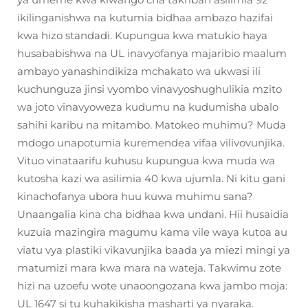
ikilinganishwa na kutumia bidhaa ambazo hazifai
kwa hizo standadi. Kupungua kwa matukio haya
husababishwa na UL inavyofanya majaribio maalum
ambayo yanashindikiza mchakato wa ukwasi ili
kuchunguza jinsi vyombo vinavyoshughulikia mzito
wa joto vinavyoweza kudumu na kudumisha ubalo
sahihi karibu na mitambo. Matokeo muhimu? Muda
mdogo unapotumia kuremendea vifaa vilivovunjika.
Vituo vinataarifu kuhusu kupungua kwa muda wa
kutosha kazi wa asilimia 40 kwa ujumla. Ni kitu gani
kinachofanya ubora huu kuwa muhimu sana?
Unaangalia kina cha bidhaa kwa undani. Hii husaidia
kuzuia mazingira magumu kama vile waya kutoa au
viatu vya plastiki vikavunjika baada ya miezi mingi ya
matumizi mara kwa mara na wateja. Takwimu zote
hizi na uzoefu wote unaoongozana kwa jambo moja:
UL 1647 si tu kuhakikisha masharti ya nyaraka.