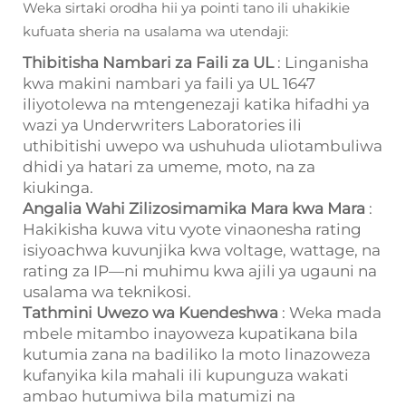
Weka sirtaki orodha hii ya pointi tano ili uhakikie
kufuata sheria na usalama wa utendaji:
Thibitisha Nambari za Faili za UL
: Linganisha
kwa makini nambari ya faili ya UL 1647
iliyotolewa na mtengenezaji katika hifadhi ya
wazi ya Underwriters Laboratories ili
uthibitishi uwepo wa ushuhuda uliotambuliwa
dhidi ya hatari za umeme, moto, na za
kiukinga.
Angalia Wahi Zilizosimamika Mara kwa Mara
:
Hakikisha kuwa vitu vyote vinaonesha rating
isiyoachwa kuvunjika kwa voltage, wattage, na
rating za IP—ni muhimu kwa ajili ya ugauni na
usalama wa teknikosi.
Tathmini Uwezo wa Kuendeshwa
: Weka mada
mbele mitambo inayoweza kupatikana bila
kutumia zana na badiliko la moto linazoweza
kufanyika kila mahali ili kupunguza wakati
ambao hutumiwa bila matumizi na