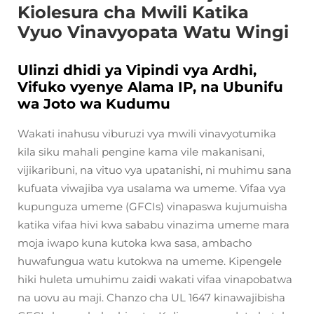
Kiolesura cha Mwili Katika
Vyuo Vinavyopata Watu Wingi
Ulinzi dhidi ya Vipindi vya Ardhi,
Vifuko vyenye Alama IP, na Ubunifu
wa Joto wa Kudumu
Wakati inahusu viburuzi vya mwili vinavyotumika
kila siku mahali pengine kama vile makanisani,
vijikaribuni, na vituo vya upatanishi, ni muhimu sana
kufuata viwajiba vya usalama wa umeme. Vifaa vya
kupunguza umeme (GFCIs) vinapaswa kujumuisha
katika vifaa hivi kwa sababu vinazima umeme mara
moja iwapo kuna kutoka kwa sasa, ambacho
huwafungua watu kutokwa na umeme. Kipengele
hiki huleta umuhimu zaidi wakati vifaa vinapobatwa
na uovu au maji. Chanzo cha UL 1647 kinawajibisha