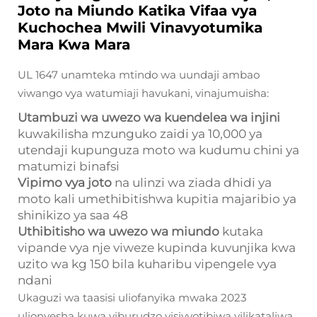
Joto na Miundo Katika Vifaa vya
Kuchochea Mwili Vinavyotumika
Mara Kwa Mara
UL 1647 unamteka mtindo wa uundaji ambao
viwango vya watumiaji havukani, vinajumuisha:
Utambuzi wa uwezo wa kuendelea wa injini
kuwakilisha mzunguko zaidi ya 10,000 ya
utendaji kupunguza moto wa kudumu chini ya
matumizi binafsi
Vipimo vya joto
na ulinzi wa ziada dhidi ya
moto kali umethibitishwa kupitia majaribio ya
shinikizo ya saa 48
Uthibitisho wa uwezo wa miundo
kutaka
vipande vya nje viweze kupinda kuvunjika kwa
uzito wa kg 150 bila kuharibu vipengele vya
ndani
Ukaguzi wa taasisi uliofanyika mwaka 2023
ulionyesha kuwa viburudzo visivyotibiwa vilikataliwa