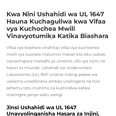
Kwa Nini Ushahidi wa UL 1647
Hauna Kuchaguliwa kwa Vifaa
vya Kuchochea Mwili
Vinavyotumika Katika Biashara
Vifaa vya biashara vinahitaji vifaa vya kuchochea
mwili vya kuwaka matumizi makali kila siku wakati
wanazingatia maradhi ya umeme, vifo vya injini, na
hatari za miundo. Ushahidi wa Underwriters
Laboratories (UL) 1647 unatoa msingi pekee wa
usalama unaofanana ambao unalingana na hizo
sehemu tatu muhimu za kushindwa katika
mazingira yenye watu wengi.
Jinsi Ushahidi wa UL 1647
Unavyolinganisha Hasara za Injini,