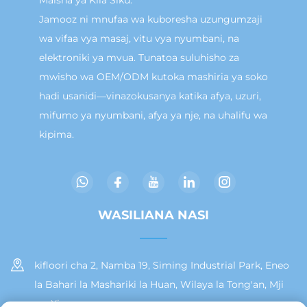
Jamooz ni mnufaa wa kuboresha uzungumzaji
wa vifaa vya masaj, vitu vya nyumbani, na
elektroniki ya mvua. Tunatoa suluhisho za
mwisho wa OEM/ODM kutoka mashiria ya soko
hadi usanidi—vinazokusanya katika afya, uzuri,
mifumo ya nyumbani, afya ya nje, na uhalifu wa
kipima.
WASILIANA NASI
kifloori cha 2, Namba 19, Siming Industrial Park, Eneo
la Bahari la Mashariki la Huan, Wilaya la Tong'an, Mji
wa Xiamen