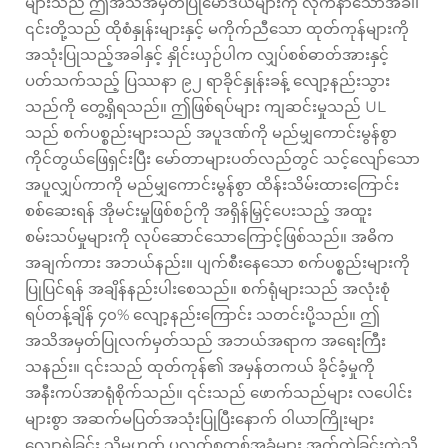
များသည် ဤအသိအမှတ်ပြုမော်ဒယ်များကို လိုက်နာသောအခါ၊
၎င်းတို့သည် ထိုစံနှုန်းများနှင့် မကိုက်ညီသော ထုတ်ကုန်များကို
အသုံးပြုသည့်အခါနှင့် နှိုင်းယှဉ်ပါက လျှပ်စစ်ဓာတ်အားနှင့်
ပတ်သက်သည့် ပြဿနာ ၉၂ ရာခိုင်နှုန်းခန့် လျော့နည်းသွား
သည်ကို တွေ့ရှိရသည်။ ဤဖြစ်ရပ်များ ကျဆင်းမှုသည် UL
သည် စက်ပစ္စည်းများသည် အပူဒဏ်ကို မည်မျှကောင်းမွန်စွာ
ကိုင်တွယ်ဖြေရှင်းပြီး မော်တာများပတ်လည်တွင် သင့်လျော်သော
အပူလျှပ်ကာကို မည်မျှကောင်းမွန်စွာ ထိန်းသိမ်းထားကြောင်း
စစ်ဆေးရန် အိုမင်းမှုဖြစ်စဉ်ကို အရှိန်မြှင့်ပေးသည့် အထူး
စမ်းသပ်မှုများကို လုပ်ဆောင်သောကြောင့်ဖြစ်သည်။ အဓိက
အချက်ကား အဘယ်နည်း။ ပျက်စီးနေသော စက်ပစ္စည်းများကို
ပြုပြင်ရန် အချိန်နည်းပါးစေသည်။ စက်ရုံများသည် အလုံးစုံ
ရပ်တန့်ချိန် ၄၀% လျော့နည်းကြောင်း သတင်းပို့သည်။ ဤ
အသိအမှတ်ပြုလက်မှတ်သည် အဘယ်အရာက အရေးကြီး
သနည်း။ ၎င်းသည် ထုတ်ကုန်၏ အမှန်တကယ် ခိုင်ခံ့မှုကို
အနီးကပ်အာရုံစိုက်သည်။ ၎င်းသည် ဖောက်သည်များ လပေါင်း
များစွာ အဆက်မပြတ်အသုံးပြုပြီးနောက် ဝါယာကြိုးများ
လျော့ရဲခြင်း သို့မဟုတ် ပလတ်စတစ်အခွံများ အက်ကွဲခြင်းကဲ့သို့