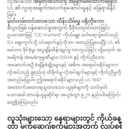
လိုအပ်သော
အမှတ်အသားကို အမြဲတမ်းထောက်ခံခြင်း
,
UL ၏ လူထုအချက်အလက်စုဆောင်းမှုနှင့် ခြေရာခံနိုင်
ခြင်း
မှတ်တမ်းတင်ထားသော ထိန်းသိမ်းမှု ပရိုတိုကော
,
စီးပွားဖြစ် ဝန်ဆောင်မှုအတွက် ဒီဇိုင်းထုတ်ထားခြင်း
ဥပမာအားဖြင့် “CE-marked” ကိုယ်ခန္တာ မက်ဆေ့ဂျ်စက်သည်
EU ဈေးကွက်သို့ ဝင်ရောက်ခွင့်ကိုသာ အတည်ပြုပေးပြီး UL ၏
မော်တာ ခိုင်ခံ့မှု၊ အပူချိန်ထိန်းချုပ်မှု ကာကွယ်ခြင်း သို့မဟုတ် အ
မေရိကန် အာမခံကုမ္ပဏီများ၊ OSHA နှင့် ကိုက်ညီသော
အဆောက်အဦ စံချိန်စံချိုးများနှင့် အဓိက အရောင်းဆိုင်များက
လိုအပ်သည့် ဖွဲ့စည်းပုံ ထိခိုက်မှု လိုအပ်ချက်များနှင့် ကိုက်ညီမှုကို
အတည်မပြုပါ။ ဤအရောင်းဆိုင်များသည် UL 1647
အထောက်အထားရယူထားသော ယူနစ်များကို သတ်မှတ်
သောအခါ တာဝန်ယူမှုဆိုင်ရာ အယူခံလွှာ ၉၂% နည်းပါးကြောင်း
တွေ့ရှိခဲ့ကြသည်။
လူသုံးများသော နေရာများတွင် ကိုယ်ခန္
တာ မက်ဆေ့ဂျ်စက်များအတွက် လျှပ်စစ်