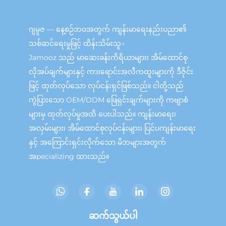
ဂျမူဇ — နေ့စဉ်ဘဝအတွက် ကျန်းမာရေးနည်းပညာ၏
သစ်ဆင်ရေးမှုဖြင့် ထိန်းသိမ်းသူ。
Jamooz သည် မာဆေးခန်းကိရိယာများ၊ အိမ်ထောင်စု
လိုအပ်ချက်များနှင့် ကားရောင်းအလီကထူးများကို ဒီဇိုင်း
ဖြင့် ထုတ်လုပ်သော လုပ်ငန်းရှင်ဖြစ်သည်။ ငါတို့သည်
ကွဲပြားသော OEM/ODM ဖြေရှင်းချက်များကို ကဗျာစံ
များမှ ထုတ်လုပ်မှုအထိ ပေးပါသည်။ ကျန်းမာရေး၊
အလှမ်းများ၊ အိမ်ထောင်စုလုပ်ငန်းများ၊ ပြင်ပကျန်းမာရေး
နှင့် အကြောင်းရှင်းလိုက်သော မိဘများအတွက်
အpecializing ထားသည်။
ဆက်သွယ်ပါ