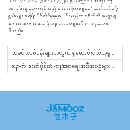
Facility Safety Quarterly
, ၂၀၂၄) တွေ့ရှိရပါသည်။ ဤ
အခြေခံကျသော စနစ်သည် စက်ကိရိယာများ၏ သက်တမ်းကို
ရှည်လျားစေပြီး ပိုင်ဆိုင်မှုစုစုပေါင်း ကုန်ကျစရိတ်ကို လျှော့ချ
ပေးကာ ဘေးကင်းလုံခြုံရေး တာဝန်များကို ကာကွယ်ပေး
ပါသည်။
ယခင် :
လုပ်ငန်းများအတွက် စုဆောင်းဝယ်ယူမှုလိုအပ်ချက်များနှင့်ကိုက်ညီသော မက်ဆေ့ခ်ပိုက်လိုဘယ်သည်မည်သည့်နှိပ်နယ်ရေးပိုက်ဆံဖြစ်ပါသလဲ။
နောက် :
ကော်ပိုရိတ် ကျန်းမာရေးအစီအစဉ်များတွင် လူကြိုက်များသော ဦးခေါင်းနှိပ်နယ်စက်မှာ ဘာဖြစ်ပါသလဲ။