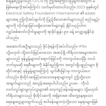
စံချိန်စံညွှန်းသည် GFCIs ကို ဤအကြောင်းပြချက်အတွက် မ
ဖြစ်မနေလိုအပ်ကြောင်း သတ်မှတ်ထားပါသည်။ 2023 ခုနှစ်တွင်
Electrical Safety Foundation International ၏ ဒေတာ
များအရ ဤလိုအပ်ချက်ကို ပြည့်မီသောစက်များသည် စည်းမျဉ်း
များကို လိုက်နာခြင်းမရှိသောစက်များနှင့် နှိုင်းယှဉ်ပါက
လျှပ်စစ်ဓာတ်လိုက်မှုများကို ရာခိုင်နှုန်း ၉၀ ခန့် လျှော့ချနိုင်ခဲ့
ပါသည်။
အဆောက်အဦများသည် ခိုင်ခံ့ရန်လိုအပ်ပါသည်။ IP54
သို့မဟုတ် ထို့ထက်မြင့်မားသော အဆင့်ရှိ ကိရိယာအမွေးအတာ
များသည် ဖုန်မှုန့်များဝင်ရောက်ခြင်းကို ကာကွယ်ပေးပြီး ဘယ်
ဘက်မှမဆို ရေစီးများကို ခံနိုင်ရည်ရှိကာ အတွင်းရှိပစ္စည်းများ စို
ထိုင်းဆနှင့် ဖုန်မှုန့်များကြောင့် ပျက်စီးခြင်းမှ ကာကွယ်ပေး
ပါသည်။ စိုထိုင်းဆမြင့်မားသောနေရာများတွင် ဤသို့သော
အချက်များသည် အလွန်အရေးပါပါသည်။ ဥပမာ - ကိုယ်
လက်လှုပ်ရှားမှုလုပ်သူများ၏ လေ့ကျင့်ခန်းခန်းမများ သို့မဟုတ်
ကိရိယာများသည် စိုထိုင်းဆကို အမြဲတစေ ထိတွေ့နေရသော
ရေနွေးငွေ့များထွက်သည့် စပါခန်းများကဲ့သို့သော နေရာများဖြစ်