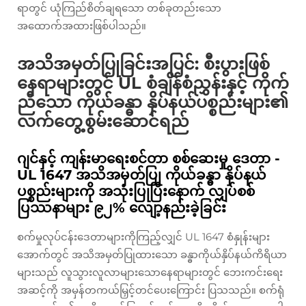
ရာတွင် ယုံကြည်စိတ်ချရသော တစ်ခုတည်းသော
အထောက်အထားဖြစ်ပါသည်။
အသိအမှတ်ပြုခြင်းအပြင်: စီးပွားဖြစ်
နေရာများတွင် UL စံချိန်စံညွှန်းနှင့် ကိုက်
ညီသော ကိုယ်ခန္ဓာ နှိပ်နယ်ပစ္စည်းများ၏
လက်တွေ့စွမ်းဆောင်ရည်
ဂျင်နှင့် ကျန်းမာရေးစင်တာ စစ်ဆေးမှု ဒေတာ -
UL 1647 အသိအမှတ်ပြု ကိုယ်ခန္ဓာ နှိပ်နယ်
ပစ္စည်းများကို အသုံးပြုပြီးနောက် လျှပ်စစ်
ပြဿနာများ ၉၂% လျော့နည်းခဲ့ခြင်း
စက်မှုလုပ်ငန်းဒေတာများကိုကြည့်လျှင် UL 1647 စံနှုန်းများ
အောက်တွင် အသိအမှတ်ပြုထားသော ခန္ဓာကိုယ်နှိပ်နယ်ကိရိယာ
များသည် လူသွားလူလာများသောနေရာများတွင် ဘေးကင်းရေး
အဆင့်ကို အမှန်တကယ်မြှင့်တင်ပေးကြောင်း ပြသသည်။ စက်ရုံ