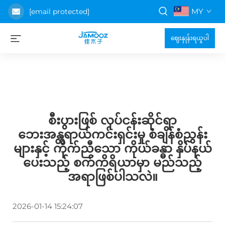
MY
[email protected]
ဈေးနှုန်းရယူပါ
စီးပွားဖြစ် လုပ်ငန်းဆိုင်ရာ
ဘေးအန္တရာယ်ကင်းရှင်းမှု စံချိန်စံညွှန်း
များနှင့် ကိုက်ညီသော ကိုယ်ခန္ဓာ နှိပ်နယ်
ပေးသည့် စက်ကိရိယာမှာ မည်သည့်
အရာဖြစ်ပါသလဲ။
2026-01-14 15:24:07