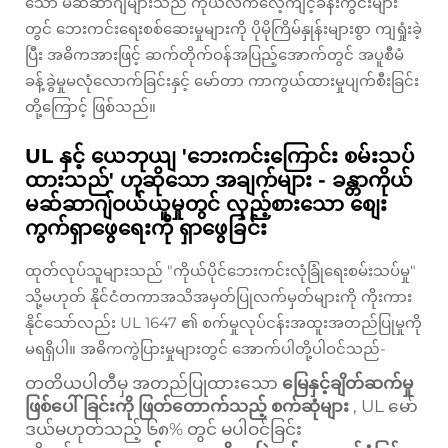
သော မဆ်ဆာဂျ်များသည် ကိုယ်လက်လေ့ကျင့်ခန်းကွင်းများ
တွင် ဘေးကင်းရေးစစ်ဆေးမှုများကို ပိုမိုကြိမ်နှုန်းများစွာ ကျရှုံးခဲ့
ပြီး အဓိကအားဖြင့် ဆက်တိုက်ဝန်အပြည့်အောက်တွင် အပူစီမံ
ခန့်ခွဲမှုမလုံလောက်ခြင်းနှင့် မော်တာ ကာကွယ်ထားမှုပျက်စီးခြင်း
တို့ကြောင့် ဖြစ်သည်။
UL နှင့် ယေဘုယျ 'ဘေးကင်းကြောင်း စမ်းသပ်
ထားသည်' ဟုဆိုသော အချက်များ - ခန္တာကိုယ်
မဆ်ဆာဂျ်ဝယ်ယူမှုတွင် လှည့်စားသော စျေး
ကွက်ရှာဖွေရေးကို ရှာဖွေခြင်း
ထုတ်လုပ်သူများသည် "ကိုယ်ပိုင်ဘေးကင်းလုံခြုံရေးစမ်းသပ်မှု"
သို့မဟုတ် နိုင်ငံတကာအသိအမှတ်ပြုလက်မှတ်များကို ကိုးကား
နိုင်သော်လည်း UL 1647 ၏ စက်မှုလုပ်ငန်းအထူးအတည်ပြုမှုကို
မရရှိပါ။ အဓိကကွဲပြားမှုများတွင် အောက်ပါတို့ပါဝင်သည်-
တတိယပါတီမှ အတည်ပြုထားသော
မြေနှင့်ချိတ်ဆက်မှု
ဖြစ်ပေါ်ခြင်းကို ဖြတ်တောက်သည့် စက်ဆုံများ
, UL မော်
ဒယ်မဟုတ်သည့် ၆၈% တွင် မပါဝင်ခြင်း