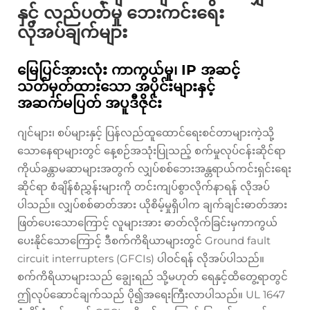
နှင့် လည်ပတ်မှု ဘေးကင်းရေး
လိုအပ်ချက်များ
မြေပြင်အားလုံး ကာကွယ်မှု၊ IP အဆင့်
သတ်မှတ်ထားသော အပိုင်းများနှင့်
အဆက်မပြတ် အပူဒီဇိုင်း
ဂျင်များ၊ စပ်များနှင့် ပြန်လည်ထူထောင်ရေးစင်တာများကဲ့သို့
သောနေရာများတွင် နေ့စဉ်အသုံးပြုသည့် စက်မှုလုပ်ငန်းဆိုင်ရာ
ကိုယ်ခန္တာမဆာများအတွက် လျှပ်စစ်ဘေးအန္တရာယ်ကင်းရှင်းရေး
ဆိုင်ရာ စံချိန်စံညွှန်းများကို တင်းကျပ်စွာလိုက်နာရန် လိုအပ်
ပါသည်။ လျှပ်စစ်ဓာတ်အား ယိုစိမ့်မှုရှိပါက ချက်ချင်းဓာတ်အား
ဖြတ်ပေးသောကြောင့် လူများအား ဓာတ်လိုက်ခြင်းမှကာကွယ်
ပေးနိုင်သောကြောင့် ဒီစက်ကိရိယာများတွင် Ground fault
circuit interrupters (GFCIs) ပါဝင်ရန် လိုအပ်ပါသည်။
စက်ကိရိယာများသည် ချွေးရည် သို့မဟုတ် ရေနှင့်ထိတွေ့ရာတွင်
ဤလုပ်ဆောင်ချက်သည် ပို၍အရေးကြီးလာပါသည်။ UL 1647