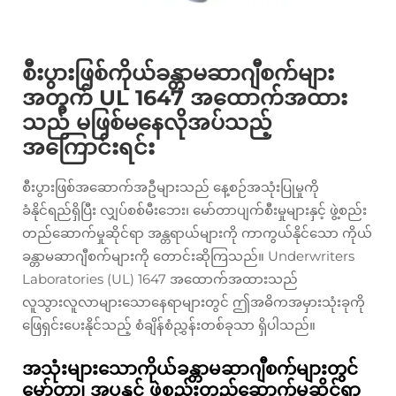
စီးပွားဖြစ်ကိုယ်ခန္တာမဆာဂျီစက်များ
အတွက် UL 1647 အထောက်အထား
သည် မဖြစ်မနေလိုအပ်သည့်
အကြောင်းရင်း
စီးပွားဖြစ်အဆောက်အဦများသည် နေ့စဉ်အသုံးပြုမှုကို
ခံနိုင်ရည်ရှိပြီး လျှပ်စစ်မီးဘေး၊ မော်တာပျက်စီးမှုများနှင့် ဖွဲ့စည်း
တည်ဆောက်မှုဆိုင်ရာ အန္တရာယ်များကို ကာကွယ်နိုင်သော ကိုယ်
ခန္တာမဆာဂျီစက်များကို တောင်းဆိုကြသည်။ Underwriters
Laboratories (UL) 1647 အထောက်အထားသည်
လူသွားလူလာများသောနေရာများတွင် ဤအဓိကအမှားသုံးခုကို
ဖြေရှင်းပေးနိုင်သည့် စံချိန်စံညွှန်းတစ်ခုသာ ရှိပါသည်။
အသုံးများသောကိုယ်ခန္တာမဆာဂျီစက်များတွင်
မော်တာ၊ အပူနှင့် ဖွဲ့စည်းတည်ဆောက်မှုဆိုင်ရာ