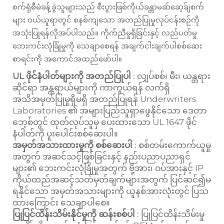
စက်ရုံစီမံခန့်ခွဲသူများသည် စီးပွားဖြစ်ကိုယ်ခန္တာမဆ်ဆေ့ခ်ျစက်
များ ဝယ်ယူရာတွင် စနစ်ကျသော အတည်ပြုမှုလုပ်ငန်းစဉ်ကို
အသုံးပြုရန်လိုအပ်ပါသည်။ ကိုက်ညီမှုရှိခြင်းနှင့် လည်ပတ်မှု
ဘေးကင်းလုံခြုံမှုကို သေချာစေရန် အချက်ငါးချက်ပါစစ်ဆေး
စာရင်းကို အကောင်အထည်ဖော်ပါ။
UL ဖိုင်နံပါတ်များကို အတည်ပြုပါ
: လျှပ်စစ်၊ မီး၊ ယန္တရား
ဆိုင်ရာ အန္တရာယ်များကို ကာကွယ်ရန် လက်ရှိ
အသိအမှတ်ပြုမှုရှိမရှိ အတည်ပြုရန် Underwriters
Laboratories ၏ အများပြည်သူရှာဖွေနိုင်သော ဒေတာ
ဘေ့စ်တွင် ထုတ်လုပ်သူမှ ပေးထားသော UL 1647 ဖိုင်
နံပါတ်ကို ပူးပေါင်းစစ်ဆေးပါ။
အမှတ်အသားထားမှုကို စစ်ဆေးပါ
: စစ်တမ်းကောက်ယူမှု
အတွက် အဆင်သင့်ဖြစ်ခြင်းနှင့် နည်းပညာပညာရှင်
များ၏ ဘေးကင်းလုံခြုံမှုအတွက် ဗို့အား၊ ဝပ်အားနှင့် IP
ကိုယ်ထည်အဆင့်သတ်မှတ်ချက်များအတွက် ပြင်ဆင်၍မ
ရနိုင်သော အမှတ်အသားများကို ယူနစ်အားလုံးတွင် ပြသ
ထားကြောင်း သေချာပါစေ။
ပြုပြင်ထိန်းသိမ်းနိုင်မှုကို ဆန်းစစ်ပါ
: ပြုပြင်ထိန်းသိမ်းမှု