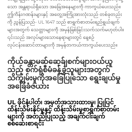
သော အန္တရာယ်ရှိသော အခြေအနေများကို ကာကွယ်ပေးသည်။
ဤကိန်းဂဏန်းများနှင့် အတွေ့အကြုံအားလုံးသည် တစ်ခုတည်း
ကို ညွှန်ပြသည်- UL 1647 သည် စာရွက်စာတမ်းရည်ရွယ်ချက်
များအတွက် သေတ္တာများကို အမှန်ခြစ်ခြင်းသက်သက်မဟုတ်ပါ။
၎င်းသည် အလုပ်များသောနေရာများတွင် နေ့စဉ်
လုပ်ငန်းဆောင်တာများကို အမှန်တကယ်ကာကွယ်ပေးသည်။
ကိုယ်ခန္တာမဆ်ဆေ့ခ်ျစက်များဝယ်ယူ
သည့် စက်ရုံစီမံခန့်ခွဲသူများအတွက်
သိကျွမ်းမှုကိုအခြေပြုသော ရွေးချယ်မှု
အခြေခံဇယား
UL ဖိုင်နံပါတ်၊ အမှတ်အသားထားမှု၊ ပြုပြင်
ထိန်းသိမ်းနိုင်မှုနှင့် ထိန်းသိမ်းမှုစာရွက်စာတမ်း
များကို အတည်ပြုသည့် အချက်ငါးချက်
စစ်ဆေးစာရင်း