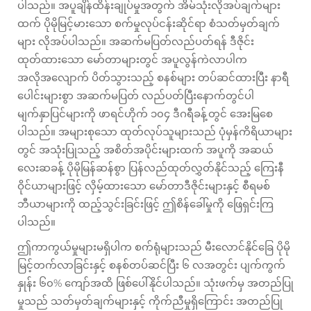
ပါသည်။ အပူချိန်ထိန်းချုပ်မှုအတွက် အိမ်သုံးလိုအပ်ချက်များ
ထက် ပိုမိုမြင့်မားသော စက်မှုလုပ်ငန်းဆိုင်ရာ စံသတ်မှတ်ချက်
များ လိုအပ်ပါသည်။ အဆက်မပြတ်လည်ပတ်ရန် ဒီဇိုင်း
ထုတ်ထားသော မော်တာများတွင် အပူလွန်ကဲလာပါက
အလိုအလျောက် ပိတ်သွားသည့် စနစ်များ တပ်ဆင်ထားပြီး နာရီ
ပေါင်းများစွာ အဆက်မပြတ် လည်ပတ်ပြီးနောက်တွင်ပါ
မျက်နှာပြင်များကို ဖာရင်ဟိုက် ၁၀၄ ဒီဂရီခန့်တွင် အေးမြစေ
ပါသည်။ အများစုသော ထုတ်လုပ်သူများသည် ပုံမှန်ကိရိယာများ
တွင် အသုံးပြုသည့် အစိတ်အပိုင်းများထက် အပူကို အဆယ်
လေးဆခန့် ပိုမိုမြန်ဆန်စွာ ပြန်လည်ထုတ်လွှတ်နိုင်သည့် ကြေးနီ
ဝိုင်ယာများဖြင့် လှိမ့်ထားသော မော်တာဒီဇိုင်းများနှင့် စီရမစ်
ဘီယာများကို ထည့်သွင်းခြင်းဖြင့် ဤစိန်ခေါ်မှုကို ဖြေရှင်းကြ
ပါသည်။
ဤကာကွယ်မှုများမရှိပါက စက်ရုံများသည် မီးလောင်နိုင်ခြေ ပိုမို
မြင့်တက်လာခြင်းနှင့် စနစ်တပ်ဆင်ပြီး ၆ လအတွင်း ပျက်ကွက်
နှုန်း ၆၀% ကျော်အထိ ဖြစ်ပေါ်နိုင်ပါသည်။ သုံးဖက်မှ အတည်ပြု
မှုသည် သတ်မှတ်ချက်များနှင့် ကိုက်ညီမှုရှိကြောင်း အတည်ပြု