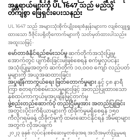
အန္တရာယ်များကို UL 1647 သည် မည်သို့
တိကျစွာ ဖြေရှင်းပေးသနည်း
UL 1647 သည် အများသုံးစိုက်ပျိုးရေးစံနှုန်းများက လျစ်လျူရှု
ထားသော ဒီဇိုင်းပရိုတိုကောက်များကို သတ်မှတ်ထားပါသည်။
အထူးသဖြင့်-
မော်တာခံနိုင်ရည်စမ်းသပ်မှု
ဆက်တိုက်အသုံးပြုမှု
အောက်တွင် ပျက်စီးခြင်းမဖြစ်စေရန် စက်မှုလုပ်ငန်း
အသုံးပြုမှုအတွက် ဆက်တိုက် ၁၀,၀၀၀ ကျော် လည်ပတ်
မှုများကို အယူအဆထားခြင်း
အပူချိန်ကာကွယ်ရေး ဖြတ်တောက်မှုများ
နှင့် ၄၈ နာရီ
ကြာ စတရက်စ်စမ်းသပ်မှုများဖြင့် အတည်ပြုထားသော
နှစ်ထပ်ကာကွယ်မှုအပူချိန်မြင့်တက်မှု
ဖွဲ့စည်းတည်ဆောက်ပုံ တည်ငြိမ်မှုအား အတည်ပြုခြင်း
အတွင်းပိုင်းကိရိယာများကို ထိခိုက်မှုမရှိစေရန် ၁၅၀
ကီလိုဂရမ်ခန့် ထိခိုက်မှုကို ထမ်းဆောင်နိုင်ရန် အိမ်ရာများ
အတွက် လိုအပ်ချက်
၂၀၂၃ ခုနှစ် လုပ်ငန်းစစ်ဆေးမှုတစ်ခုအရ အသိအမှတ်ပြုမှုမရ