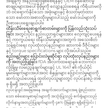
အချိန်ကို အနည်းဆုံးဖြစ်စေရန်နှင့် OEM ဝန်ဆောင်မှု
စာချုပ်များအပေါ် မှီခိုမှုကို လျော့နည်းစေရန် ကိရိယာမလို
ဘဲ ဝင်ရောက်နိုင်သော အဖုံးများနှင့် စံသတ်မှတ်ထား
သော မော်တာအစားထိုးမှုများပါသည့် မော်ဒယ်များကို
ဦးစားပေးရွေးချယ်ပါ။
ထိန်းသိမ်းရေးစာရွက်စာတမ်းများကို ပြန်လည်သုံးသပ်
ခြင်း
အတွင်းပိုင်း နည်းပညာရှင်များအား လေ့ကျင့်ပေးရန်
နှင့် ကာကွယ်ရေး ထိန်းသိမ်းမှုများအတွက် အသေးစိတ်
သန့်ရှင်းရေး လုပ်ထုံးလုပ်နည်းများ၊ ဆားကစ် ဒီဇိုင်းများ
နှင့် torque specifications များ လိုအပ်ပါသည်။
စည်းမျဉ်းများ ပြောင်းလဲမှုဆိုင်ရာ လုပ်ထုံးလုပ်နည်းများ
ကို အတည်ပြုခြင်း
fDA အီလက်ထရောနစ် ဘေးကင်း
လုံခြုံမှု လမ်းညွှန်ချက်များနှင့် UL 1647 ၏ ကိုယ်ပိုင်
မွမ်းမံချက်များအပါအဝင် စံနှုန်းများ ပြောင်းလဲမှုများကို
ဆက်သွယ်ပေးရန် ထုတ်လုပ်သူများတွင် လုပ်ငန်းစဉ် တစ်
ခု ရှိမရှိ အတည်ပြုပါ။
လုပ်ငန်းခွင်အခြေအနေ အချက်အလက်များအရ ဖွဲ့စည်းထား
သော စစ်ဆေးမှုစာရင်းများကို အသုံးပြုသည့် စက်ရုံများသည်
လိုက်နာမှုအတည်ပြုချက်များကို ၄၈% ပိုမြန်စွာ ရရှိကြောင်း (